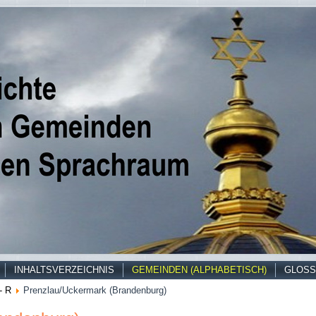
INHALTSVERZEICHNIS
GEMEINDEN (ALPHABETISCH)
GLOSS
- R
Prenzlau/Uckermark (Brandenburg)