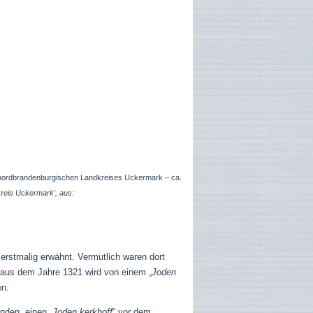
s nordbrandenburgischen Landkreises Uckermark – ca.
kreis Uckermark', aus:
erstmalig erwähnt. Vermutlich waren dort
e aus dem Jahre 1321 wird von einem „
Joden
en.
nden, einen „
Joden kerkhoff
“ vor dem