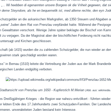
 „
.. Wi heebben di egenannten unsere Borgere ok die Vriheit gegewen, dat 
or deme Steyndore, als he en bequemelik ist, med alleme rechte, den eyn Jod
chutzgelder an die askanischen Markgrafen, ab 1350 Steuern und Abgaben an 
„seine“ Juden dem Rat von Prenzlau verpfändet hatte. Während der Pestpogr
on Gewalttaten verschont. Wenige Jahre später beklagte der Bischof von Kamm
adt zu verjagen. Da der Magistrat aber der bischöflichen Forderung nicht nac
 untersagt und Kirchen geschlossen.
chaft (ab 1415) wurden die zu zahlenden Schutzgelder, die nun wieder an den
gswirren stark geschädigt worden waren.
” in Bernau (1510) leitete die Vertreibung der Juden aus der Mark Brandenbu
rgischen Landen endgültig verboten.
Stadtansicht von Prenzlau um 1650 - Kupferstich M.Merian
(Abb. aus: wikimedia.
 Dreißigjährigen Krieges - die Region war nahezu entvölkert - führten wiede
er lebten Ende des 17.Jahrhunderts zwei Schutzjuden-Familien. Der Landesher
rmeren, unvergleiteten Juden bestand kein Interesse.