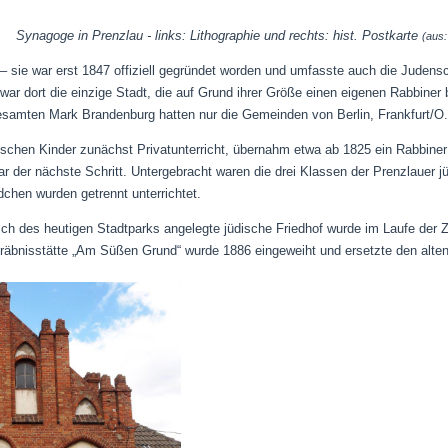
Synagoge in Prenzlau - links: Lithographie und rechts: hist. Postkarte
(aus:
sie war erst 1847 offiziell gegründet worden und umfasste auch die Judensc
war dort die einzige Stadt, die auf Grund ihrer Größe einen eigenen Rabbine
gesamten Mark Brandenburg hatten nur die Gemeinden von Berlin, Frankfurt/O
ischen Kinder zunächst Privatunterricht, übernahm etwa ab 1825 ein Rabbiner 
r der nächste Schritt. Untergebracht waren die drei Klassen der Prenzlauer 
chen wurden getrennt unterrichtet.
h des heutigen Stadtparks angelegte jüdische Friedhof wurde im Laufe der Ze
äbnisstätte „Am Süßen Grund“ wurde 1886 eingeweiht und ersetzte den alten 