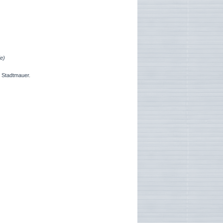
de)
r Stadtmauer.