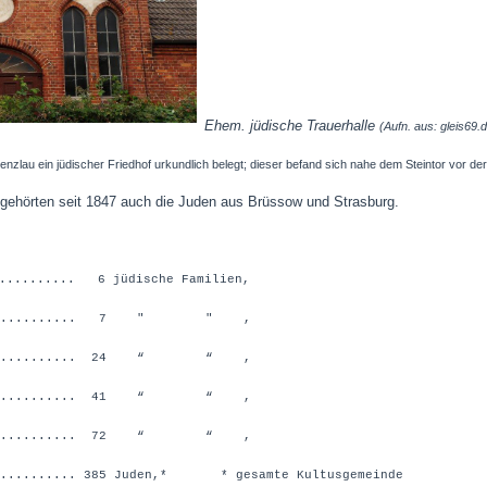
Ehem. jüdische Trauerhalle
(Aufn. aus: gleis69.
renzlau ein jüdischer Friedhof urkundlich belegt; dieser befand sich nahe dem Steintor vor de
ehörten seit 1847 auch die Juden aus Brüssow und Strasburg.
........... 6 jüdische Familien,
............... 7 " " ,
............... 24 “ “ ,
............... 41 “ “ ,
............... 72 “ “ ,
............ 385 Juden,*
* gesamte Kultusgemeinde