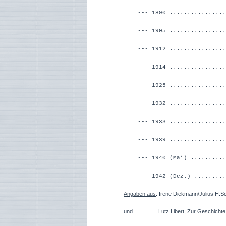
--- 1890 ................
--- 1905 ...............
--- 1912 ................
--- 1914 ................
--- 1925 ...............
--- 1932 ...............
--- 1933 .............
--- 1939 ...............
--- 1940 (Mai) .........
--- 1942 (Dez.) .........
Angaben aus
: Irene Diekmann/Julius H.
und
Lutz Libert, Zur Geschichte der