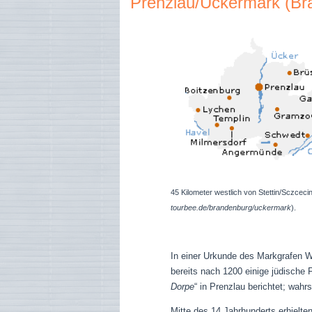
Prenzlau/Uckermark (Br
45 Kilometer westlich von Stettin/Sczceci
tourbee.de/brandenburg/uckermark
).
In einer Urkunde des Markgrafen W
bereits nach 1200 einige jüdische 
Dorpe
“ in Prenzlau berichtet; wah
Mitte des 14.Jahrhunderts erhielt