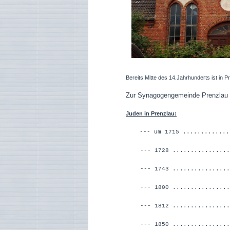
Bereits Mitte des 14.Jahrhunderts ist in P
Zur Synagogengemeinde Prenzlau g
Juden in Prenzlau:
--- um 1715 ............
--- 1728 ...........
--- 1743 ...........
--- 1800 ...........
--- 1812 ...........
--- 1850 ..............