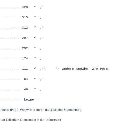
.......... 423 “ ,*
........... 315 “ ,
.......... 312 “ ,*
.......... 297 “ ,*
........... 232 “ ,
........... 174 “ ,
............. 111 “ ,**
** andere Angabe: 270 Pers.
........... 64 “ ,*
........... 40 “ ,
.......... keine.
Schoeps (Hrg.), Wegweiser durch das jüdische Brandenburg
 jüdischen Gemeinden in der Uckermark