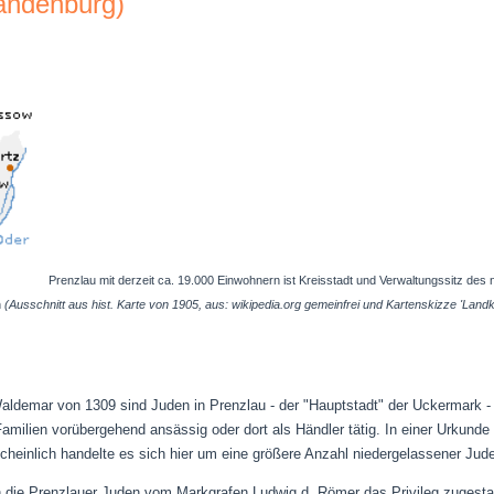
andenburg)
Prenzlau mit derzeit ca. 19.000 Einwohnern ist Kreisstadt und Verwaltungssitz de
n
(Ausschnitt aus hist. Karte von 1905, aus: wikipedia.org gemeinfrei und Kartenskizze 'Land
aldemar von 1309 sind Juden in Prenzlau - der "Hauptstadt" der Uckermark - 
Familien vorübergehend ansässig oder dort als Händler tätig. In einer Urkund
rscheinlich handelte es sich hier um eine größere Anzahl niedergelassener Jud
en die Prenzlauer Juden vom Markgrafen Ludwig d. Römer das Privileg zugesta