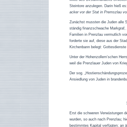
Steintore anzulegen.
Darin hieß es:
acker vor der Stat in Premszlau v
Zunächst mussten die Juden alle S
ständig finanzschwache Markgraf, 
Familien in Prenzlau vermutlich v
forderte sie auf, diese aus der St
Kirchenbann belegt: Gottesdienste
Unter der Hohenzollern’schen Herrs
weil die Prenzlauer Juden von Krie
Der sog. „Hostienschändungsprozess
Ansiedlung von Juden in brandenbu
Erst die schweren Verwüstungen des
wurden, so auch nach Prenzlau; hi
bestimmtes Kapital verfügten; an ä