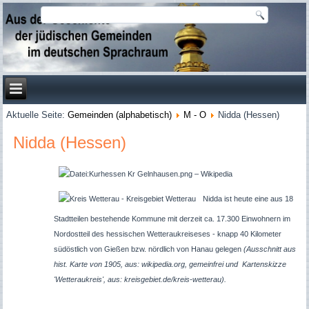
Aktuelle Seite:
Gemeinden (alphabetisch)
M - O
Nidda (Hessen)
Nidda (Hessen)
Nidda ist heute eine aus 18
Stadtteilen bestehende Kommune mit derzeit ca. 17.300 Einwohnern im
Nordostteil des hessischen Wetteraukreiseses - knapp 40 Kilometer
südöstlich von Gießen bzw. nördlich von Hanau gelegen
(Ausschnitt aus
hist. Karte von 1905, aus: wikipedia.org, gemeinfrei und Kartenskizze
'Wetteraukreis', aus: kreisgebiet.de/kreis-wetterau).