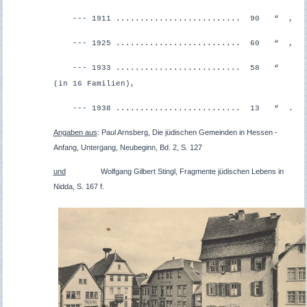
--- 1911 .......................... 90 “ ,
--- 1925 .......................... 60 “ ,
--- 1933 .......................... 58 “
(in 16 Familien),
--- 1938 .......................... 13 “ .
Angaben aus
: Paul Arnsberg, Die jüdischen Gemeinden in Hessen -
Anfang, Untergang, Neubeginn, Bd. 2, S. 127
und
Wolfgang Gilbert Stingl, Fragmente jüdischen Lebens in
Nidda, S. 167 f.