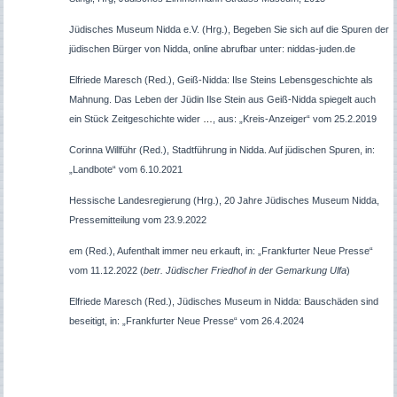
Jüdisches Museum Nidda e.V. (Hrg.), Begeben Sie sich auf die Spuren der
jüdischen Bürger von Nidda, online abrufbar unter: niddas-juden.de
E
lfriede Maresch (Red.), Geiß-Nidda: Ilse Steins Lebensgeschichte als
Mahnung. Das Leben der Jüdin Ilse Stein aus Geiß-Nidda spiegelt auch
ein Stück Zeitgeschichte wider
…
, aus: „Kreis-Anzeiger“ vom 25.2.2019
Corinna Will
führ
(Red.), Stadtführung in Nidda. Auf jüdischen Spuren, in:
„Landbote“ vom 6.10.2021
Hessische Landesregierung (Hrg.), 20 Jahre Jüdisches Museum Nidda,
Pressemitteilung vom 23.9.2022
em (Red.), Aufenthalt immer neu erkauft, in: „Frankfurter Neue Presse“
vom 11.12.2022 (
betr. Jüdischer Friedhof in der Gemarkung Ulfa
)
Elfriede Maresch (Red.), Jüdisches Museum in Nidda: Bauschäden sind
beseitigt, in: „Frankfurter Neue Presse“ vom 26.4.2024