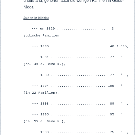
unterstand, gehörten auch die wenigen Familien in Geiss-
Nidda.
Juden in Nidda:
--- um 1620 ....................... 3
jüdische Familien,
--- 1830 .......................... 40 Juden,
--- 1861 .......................... 77 “
(ca. 4% d. Bevölk.),
--- 1880 .......................... 77 “ ,
--- 1894 .......................... 109 “
(in 22 Familien),
--- 1898 .......................... 89 “ ,
--- 1905 .......................... 95 “
(ca. 5% d. Bevölk.),
--- 1909 .......................... 75 “ ,