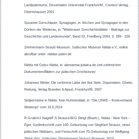
Landjudentums, Dissertation Universität Frankfurt/M., Context-Verlag,
Obertshausen 2001
Susanne Gerschlauer, Synagogen, in: Kirchen und Synagogen in den
Dörfern der Wetterau, in: "Wetterauer Geschichtsblätter - Beiträge zur
Geschichte und Landeskunde", Band 53, Friedberg 2004, S. 289 - 326
Zimmermann-Strauß-Museum. Jüdisches Museum Nidda e.V., online
abrufbar unter: niddas-juden.de
Nidda mit Geiss-Nidda, in: alemannia-judaica.de (
mit zahlreichen
Dokumenten/Bildern zur jüdischen Ortshistorie)
J
ohannes Winter, Die verlorene Liebe der Ilse Stein. Deportation, Ghetto,
Rettung, Verlag Brandes & Apsel, Frankfurt/M. 2007
Stolpersteine in Nidda: Kein Ruhmesblatt, in: "Die LINKE – Kreisverband
Wetterau" vom 16.6.2014
R.Grulich/J.Nagel/F.S.Strauss/W.G.Stingl (Bearb.),
Nidda - New York –
Eger, Gedenkschrift zum 100. Geburtstag von Siegfried Strauss, eines
jüdischen Niddaers,
und Festschrift zum 70.Geburtstag von Wolfgang
Stingl, Hrg, Jüdisches Zimmermann Strauss Museum, 2015