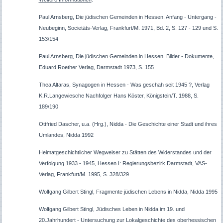
Paul Arnsberg, Die jüdischen Gemeinden in Hessen. Anfang - Untergang -
Neubeginn, Societäts-Verlag, Frankfurt/M. 1971, Bd. 2, S. 127 - 129 und S.
153/154
Paul Arnsberg, Die jüdischen Gemeinden in Hessen. Bilder - Dokumente,
Eduard Roether Verlag, Darmstadt 1973, S. 155
Thea Altaras, Synagogen in Hessen - Was geschah seit 1945 ?, Verlag
K.R.Langewiesche Nachfolger Hans Köster, Königstein/T. 1988, S.
189/190
Ottfried Dascher, u.a. (Hrg.), Nidda - Die Geschichte einer Stadt und ihres
Umlandes, Nidda 1992
Heimatgeschichtlicher Wegweiser zu Stätten des Widerstandes und der
Verfolgung 1933 - 1945, Hessen I: Regierungsbezirk Darmstadt, VAS-
Verlag, Frankfurt/M. 1995, S. 328/329
Wolfgang Gilbert Stingl, Fragmente jüdischen Lebens in Nidda, Nidda 1995
Wolfgang Gilbert Stingl, Jüdisches Leben in Nidda im 19. und
20.Jahrhundert - Untersuchung zur Lokalgeschichte des oberhessischen