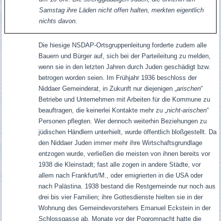
Samstag ihre Läden nicht offen halten, merkten eigentlich
nichts davon.
Die hiesige NSDAP-Ortsgruppenleitung forderte zudem alle
Bauern und Bürger auf, sich bei der Parteileitung zu melden,
wenn sie in den letzten Jahren durch Juden geschädigt bzw.
betrogen worden seien. Im Frühjahr 1936 beschloss der
Niddaer Gemeinderat, in Zukunft nur diejenigen „
arischen
“
Betriebe und Unternehmen mit Arbeiten für die Kommune zu
beauftragen, die keinerlei Kontakte mehr zu „
nicht-arischen
“
Personen pflegten. Wer dennoch weiterhin Beziehungen zu
jüdischen Händlern unterhielt, wurde öffentlich bloßgestellt. Da
den Niddaer Juden immer mehr ihre Wirtschaftsgrundlage
entzogen wurde, verließen die meisten von ihnen bereits vor
1938 die Kleinstadt; fast alle zogen in andere Städte, vor
allem nach Frankfurt/M., oder emigrierten in die USA oder
nach Palästina. 1938 bestand die Restgemeinde nur noch aus
drei bis vier Familien; ihre Gottesdienste hielten sie in der
Wohnung des Gemeindevorstehers Emanuel Eckstein in der
Schlossgasse ab. Monate vor der Pogromnacht hatte die