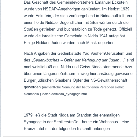
Das Geschäft des Gemeindevorstehers Emanuel Eckstein
wurde von NSDAP-Angehörigen geplündert. Im Herbst 1939
wurde Eckstein, der sich vorübergehend in Nidda aufhielt, von
einer Horde Niddaer Jugendlicher mit Steinwürfen durch die
Straßen getrieben und buchstäblich zu Tode gehetzt. Offiziell
wurde die israelitische Gemeinde in Nidda 1941 aufgelöst.
Einige Niddaer Juden wurden nach Minsk deportiert.
Nach Angaben der Gedenkstätte Yad Vashem/Jerusalem und
des „
Gedenkbuches – Opfer der Verfolgung der Juden ...
“ sind
nachweislich 49 aus Nidda und Geiss-Nidda stammende bzw.
über einen längeren Zeitraum hinweg hier ansässig gewesene
Bürger jüdischen Glaubens Opfer der NS-Gewaltherrschaft
geworden
(namentliche Nennung der betroffenen Personen siehe:
alemannia-judaica.de/nidda_synagoge.htm
1979 ließ die Stadt Nidda am Standort der ehemaligen
Synagoge in der Schillerstraße - heute ein Wohnhaus - eine
Bronzetafel mit der folgenden Inschrift anbringen: