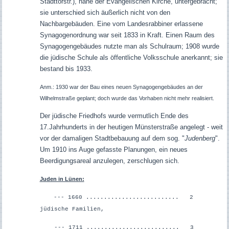
Stadttorstr.), nahe der Evangelischen Kirche, untergebracht;
sie unterschied sich äußerlich nicht von den
Nachbargebäuden. Eine vom Landesrabbiner erlassene
Synagogenordnung war seit 1833 in Kraft. Einen Raum des
Synagogengebäudes nutzte man als Schulraum; 1908 wurde
die jüdische Schule als öffentliche Volksschule anerkannt; sie
bestand bis 1933.
Anm.: 1930 war der Bau eines neuen Synagogengebäudes an der
Wilhelmstraße geplant; doch wurde das Vorhaben nicht mehr realisiert.
Der jüdische Friedhofs wurde vermutlich Ende des
17.Jahrhunderts in der heutigen Münsterstraße angelegt - weit
vor der damaligen Stadtbebauung auf dem sog. "
Judenberg
".
Um 1910 ins Auge gefasste Planungen, ein neues
Beerdigungsareal anzulegen, zerschlugen sich.
Juden in Lünen:
--- 1660 .......................... 2
jüdische Familien,
--- 1711 .......................... 3