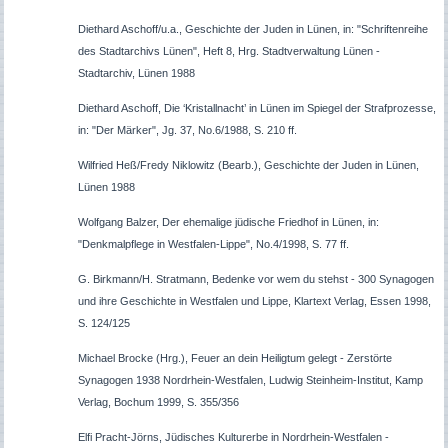
Diethard Aschoff/u.a., Geschichte der Juden in Lünen, in: "Schriftenreihe
des Stadtarchivs Lünen", Heft 8, Hrg. Stadtverwaltung Lünen -
Stadtarchiv, Lünen 1988
Diethard Aschoff, Die ‘Kristallnacht’ in Lünen im Spiegel der Strafprozesse,
in: "Der Märker", Jg. 37, No.6/1988, S. 210 ff.
Wilfried Heß/Fredy Niklowitz (Bearb.), Geschichte der Juden in Lünen,
Lünen 1988
Wolfgang Balzer, Der ehemalige jüdische Friedhof in Lünen, in:
"Denkmalpflege in Westfalen-Lippe", No.4/1998, S. 77 ff.
G. Birkmann/H. Stratmann, Bedenke vor wem du stehst - 300 Synagogen
und ihre Geschichte in Westfalen und Lippe, Klartext Verlag, Essen 1998,
S. 124/125
Michael Brocke (Hrg.), Feuer an dein Heiligtum gelegt - Zerstörte
Synagogen 1938 Nordrhein-Westfalen, Ludwig Steinheim-Institut, Kamp
Verlag, Bochum 1999, S. 355/356
Elfi Pracht-Jörns, Jüdisches Kulturerbe in Nordrhein-Westfalen -