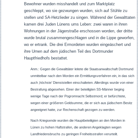
Bewohner wurden misshandelt und zum Marktplatz
geschleppt, wo sie gezwungen wurden, sich auf Stühle zu
stellen und SA-Hetzlieder zu singen. Während der Gewalttaten
kamen drei Juden Lünens ums Leben: zwei waren in ihren
Wohnungen in der Jägerstraße erschossen worden, der dritte
wurde brutal zusammengeschlagen und in die Lippe geworfen,
wo er ertrank. Die drei Ermordeten wurden eingeäschert und
ihre Urnen auf dem jüdischen Teil des Dortmunder
Hauptfriedhofs bestattet.
Anm.: Gegen die Gewalttäter leitete die Staatsanwaltschaft Dortmund
unmittelbar nach den Morden ein Ermittlungsverfahren ein, in das sich
auch ‚höchste’ Dienststellen einschalteten. Allerdings wurde von einer
Bestrafung abgesehen. Einer der beteiligten SS-Männer beging
wenige Tage nach der Pogromnacht Selbstmord; er befürchtete,
wegen einer größeren Geldsumme, die er sich aus jüdischem Besitz
angeeignet hatte, zur Rechenschaft gezogen zu werden.
Nach Kriegsende wurden die Hauptbeteiligten an den Morden in
Lünen zu hohen Haftstrafen, die anderen Angeklagten wegen
Landfriedensbruchs zu geringen Freiheitsstrafen verurteilt.