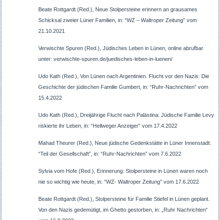
Beate Rottgardt (Red.), Neue Stolpersteine erinnern an grausames
Schicksal zweier Lüner Familien, in: “WZ – Waltroper Zeitung” vom
21.10.2021
Verwischte Spuren (Red.), Jüdisches Leben in Lünen, online abrufbar
unter: verwischte-spuren.de/juedisches-leben-in-luenen/
Udo Kath (Red.), Von Lünen nach Argentinien. Flucht vor den Nazis: Die
Geschichte der jüdischen Familie Gumbert, in: “Ruhr-Nachrichten” vom
15.4.2022
Udo Kath (Red.), Dreijährige Flucht nach Palästina: Jüdische Familie Levy
riskierte ihr Leben, in: “Hellweger Anzeiger” vom 17.4.2022
Mahad Theurer (Red.), Neue jüdische Gedenkstätte in Lüner Innenstadt:
“Teil der Gesellschaft”, in: “Ruhr-Nachrichten” vom 7.6.2022
Sylvia vom Hofe (Red.), Erinnerung: Stolpersteine in Lünen waren noch
nie so wichtig wie heute, in: “WZ- Waltroper Zeitung” vom 17.6.2022
Beate Rottgardt (Red.), Stolpersteine für Familie Stiefel in Lünen geplant.
Von den Nazis gedemütigt, im Ghetto gestorben, in: „Ruhr Nachrichten“