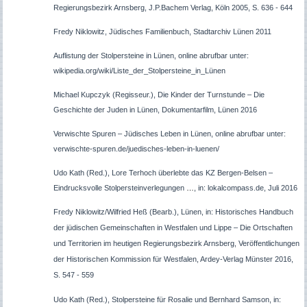
Regierungsbezirk Arnsberg, J.P.Bachem Verlag, Köln 2005, S. 636 - 644
Fredy Niklowitz, Jüdisches Familienbuch, Stadtarchiv Lünen 2011
Auflistung der Stolpersteine in Lünen, online abrufbar unter:
wikipedia.org/wiki/Liste_der_Stolpersteine_in_Lünen
Michael Kupczyk (Regisseur.), Die Kinder der Turnstunde – Die
Geschichte der Juden in Lünen, Dokumentarfilm, Lünen 2016
Verwischte Spuren – Jüdisches Leben in Lünen, online abrufbar unter:
verwischte-spuren.de/juedisches-leben-in-luenen/
Udo Kath (Red.), Lore Terhoch überlebte das KZ Bergen-Belsen –
Eindrucksvolle Stolpersteinverlegungen
…
, in: lokalcompass.de, Juli 2016
Fredy Niklowitz/Wilfried Heß (Bearb.), Lünen, in: Historisches Handbuch
der jüdischen Gemeinschaften in Westfalen und Lippe – Die Ortschaften
und Territorien im heutigen Regierungsbezirk Arnsberg, Veröffentlichungen
der Historischen Kommission für Westfalen, Ardey-Verlag Münster 2016,
S. 547 - 559
Udo Kath (Red.), Stolpersteine für Rosalie und Bernhard Samson, in: