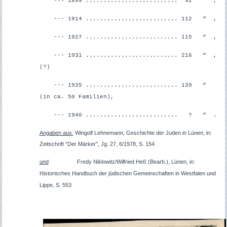
--- 1899 .......................... 92 “ ,
--- 1914 .......................... 112 “ ,
--- 1927 .......................... 115 “ ,
--- 1931 .......................... 216 “ ,
(?)
--- 1935 .......................... 139 “
(in ca. 50 Familien),
--- 1940 .......................... ? “ .
Angaben aus:
Wingolf Lehnemann, Geschichte der Juden in Lünen, in:
Zeitschrift “Der Märker”, Jg. 27, 6/1978, S. 154
und
Fredy Niklowitz/Wilfried Heß (Bearb.), Lünen, in:
Historisches Handbuch der jüdischen Gemeinschaften in Westfalen und
Lippe, S. 553