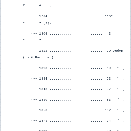
“ “ ,
--- 1764 .......................... eine
“ “ (n),
--- 1806 .......................... 3
“ “ ,
--- 1812 .......................... 30 Juden
(in 6 Familien),
--- 1818 .......................... 49 “ ,
--- 1834 .......................... 53 " ,
--- 1843 .......................... 57 " ,
--- 1850 .......................... 83 “ ,
--- 1858 .......................... 102 " ,
--- 1875 .......................... 74 “ ,