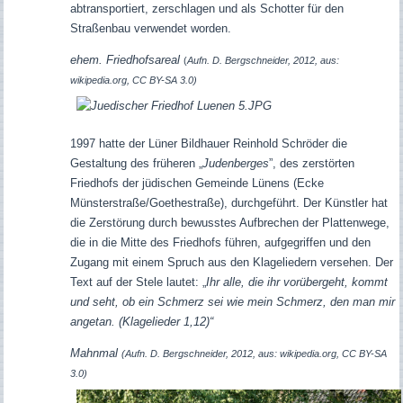
abtransportiert, zerschlagen und als Schotter für den
Straßenbau verwendet worden.
ehem. Friedhofsareal
(
Aufn. D. Bergschneider, 2012, aus:
wikipedia.org, CC BY-SA 3.0)
1997 hatte der Lüner Bildhauer Reinhold Schröder die
Gestaltung des früheren „
Judenberges
”, des zerstörten
Friedhofs der jüdischen Gemeinde Lünens (Ecke
Münsterstraße/Goethestraße), durchgeführt. Der Künstler hat
die Zerstörung durch bewusstes Aufbrechen der Plattenwege,
die in die Mitte des Friedhofs führen, aufgegriffen und den
Zugang mit einem Spruch aus den Klageliedern versehen. Der
Text auf der Stele lautet: „
Ihr alle, die ihr vorübergeht, kommt
und seht, ob ein Schmerz sei wie mein Schmerz, den man mir
angetan. (Klagelieder 1,12)“
Mahnmal
(Aufn. D. Bergschneider, 2012, aus: wikipedia.org, CC BY-SA
3.0)