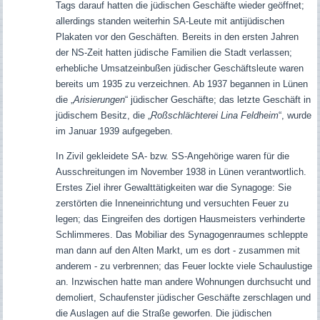
Tags darauf hatten die jüdischen Geschäfte wieder geöffnet;
allerdings standen weiterhin SA-Leute mit antijüdischen
Plakaten vor den Geschäften. Bereits in den ersten Jahren
der NS-Zeit hatten jüdische Familien die Stadt verlassen;
erhebliche Umsatzeinbußen jüdischer Geschäftsleute waren
bereits um 1935 zu verzeichnen.
Ab 1937 begannen in Lünen
die „
Arisierungen
“ jüdischer Geschäfte; das letzte Geschäft in
jüdischem Besitz, die „
Roßschlächterei Lina Feldheim
“, wurde
im Januar 1939 aufgegeben.
In Zivil gekleidete SA- bzw. SS-Angehörige waren für die
Ausschreitungen im November 1938 in Lünen verantwortlich.
Erstes Ziel ihrer Gewalttätigkeiten war die Synagoge: Sie
zerstörten die Inneneinrichtung und versuchten Feuer zu
legen; das Eingreifen des dortigen Hausmeisters verhinderte
Schlimmeres. Das Mobiliar des Synagogenraumes schleppte
man dann auf den Alten Markt, um es dort - zusammen mit
anderem - zu verbrennen; das Feuer lockte viele Schaulustige
an. Inzwischen hatte man andere Wohnungen durchsucht und
demoliert, Schaufenster jüdischer Geschäfte zerschlagen und
die Auslagen auf die Straße geworfen. Die jüdischen