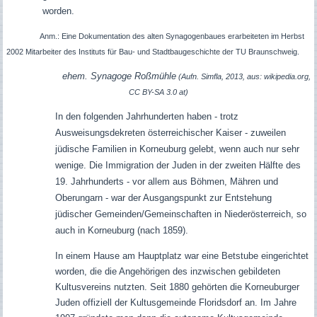
worden.
Anm.: Eine Dokumentation des alten Synagogenbaues erarbeiteten im Herbst
2002 Mitarbeiter des Instituts für Bau- und Stadtbaugeschichte der TU Braunschweig.
ehem. Synagoge Roßmühle
(Aufn. Simfla, 2013, aus: wikipedia.org,
CC BY-SA 3.0 at)
In den folgenden Jahrhunderten haben - trotz
Ausweisungsdekreten österreichischer Kaiser - zuweilen
jüdische Familien in Korneuburg gelebt, wenn auch nur sehr
wenige. Die Immigration der Juden in der zweiten Hälfte des
19. Jahrhunderts - vor allem aus Böhmen, Mähren und
Oberungarn - war der Ausgangspunkt zur Entstehung
jüdischer Gemeinden/Gemeinschaften in Niederösterreich, so
auch in Korneuburg (nach 1859).
In einem Hause am Hauptplatz war eine Betstube eingerichtet
worden, die die Angehörigen des inzwischen gebildeten
Kultusvereins nutzten. Seit 1880 gehörten die Korneuburger
Juden offiziell der Kultusgemeinde Floridsdorf an. Im Jahre