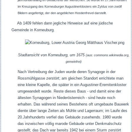
jahrhundertelang im Gedächtnis der Menschen: So wurde im 17.Jahrhundert
im Kreuzgang des Korneuburger Augustinerklosters ein Zyklus von zwölf
Bildern angefertigt, der den angeblichen Hostienfrevel darstellt.
Ab 1409 fehlen dann jegliche Hinweise auf eine jüdische
Gemeinde in Korneuburg.
Stadtansicht von Korneuburg, um 1675
(aus: commons.wikimedia.org,
gemeinfrei)
Nach Vertreibung der Juden wurde deren Synagoge in der
Rossmühlgasse zerstört; am gleichen Standort errichtete man
eine kleine Kapelle, die später in ein Augustiner-Eremitenkloster
umgewandelt wurde.
Reste dieses Baus - und damit eine der
ältesten Synagogen in Niederösterreich - sind heute noch
erhalten. Das während seines Bestehens oft umgebaute Bauwerk
diente über lange Zeiten als Mühle und Lagerraum; im Laufe des
20.Jahrhunderts verfiel das Gebäude zusehends. 1980 wurde
das inzwischen völlig marode Gebäude unter Denkmalschutz
gestellt; das Dach war bereits 1942 bei einem Sturm zerstört