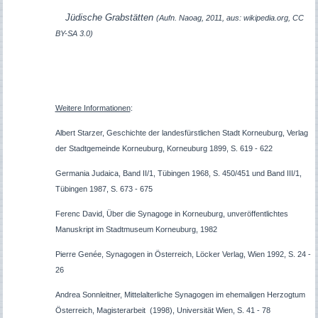
Jüdische Grabstätten
(Aufn. Naoag, 2011, aus: wikipedia.org, CC
BY-SA 3.0)
Weitere Informationen
:
Albert Starzer, Geschichte der landesfürstlichen Stadt Korneuburg, Verlag
der Stadtgemeinde Korneuburg, Korneuburg 1899, S. 619 - 622
Germania Judaica, Band II/1, Tübingen 1968, S. 450/451 und Band III/1,
Tübingen 1987, S. 673 - 675
Ferenc David, Über die Synagoge in Korneuburg, unveröffentlichtes
Manuskript im Stadtmuseum Korneuburg, 1982
Pierre Genée, Synagogen in Österreich, Löcker Verlag, Wien 1992, S. 24 -
26
Andrea Sonnleitner, Mittelalterliche Synagogen im ehemaligen Herzogtum
Österreich, Magisterarbeit (1998), Universität Wien, S. 41 - 78