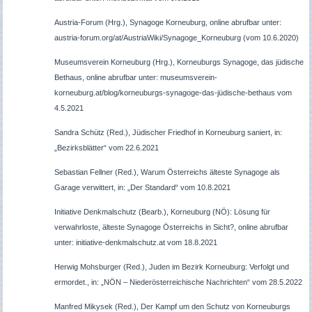
Austria-Forum (Hrg.), Synagoge Korneuburg, online abrufbar unter:
austria-forum.org/at/AustriaWiki/Synagoge_Korneuburg (vom 10.6.2020)
Museumsverein Korneuburg (Hrg.), Korneuburgs Synagoge, das jüdische
Bethaus, online abrufbar unter: museumsverein-
korneuburg.at/blog/korneuburgs-synagoge-das-jüdische-bethaus vom
4.5.2021
Sandra Schütz (Red.), Jüdischer Friedhof in Korneuburg saniert, in:
„Bezirksblätter“ vom 22.6.2021
Sebastian Fellner (Red.), Warum Österreichs älteste Synagoge als
Garage verwittert, in: „Der Standard“ vom 10.8.2021
Initiative Denkmalschutz (Bearb.), Korneuburg (NÖ): Lösung für
verwahrloste, älteste Synagoge Österreichs in Sicht?, online abrufbar
unter: initiative-denkmalschutz.at vom 18.8.2021
Herwig Mohsburger (Red.), Juden im Bezirk Korneuburg: Verfolgt und
ermordet., in: „NÖN – Niederösterreichische Nachrichten“ vom 28.5.2022
Manfred Mikysek (Red.), Der Kampf um den Schutz von Korneuburgs