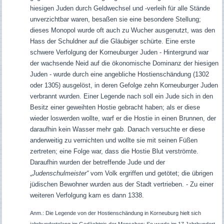
hiesigen Juden durch Geldwechsel und -verleih für alle Stände
unverzichtbar waren, besaßen sie eine besondere Stellung;
dieses Monopol wurde oft auch zu Wucher ausgenutzt, was den
Hass der Schuldner auf die Gläubiger schürte. Eine erste
schwere Verfolgung der Korneuburger Juden - Hintergrund war
der wachsende Neid auf die ökonomische Dominanz der hiesigen
Juden - wurde durch eine angebliche Hostienschändung (1302
oder 1305) ausgelöst, in deren Gefolge zehn Korneuburger Juden
verbrannt wurden.
Einer Legende nach soll ein Jude sich in den
Besitz einer geweihten Hostie gebracht haben; als er diese
wieder loswerden wollte, warf er die Hostie in einen Brunnen, der
daraufhin kein Wasser mehr gab. Danach versuchte er diese
anderweitig zu vernichten und wollte sie mit seinen Füßen
zertreten; eine Folge war, dass die Hostie Blut verströmte.
Daraufhin wurden der betreffende Jude und der
„
Judenschulmeister“
vom Volk ergriffen und getötet; die übrigen
jüdischen Bewohner wurden aus der Stadt vertrieben. - Zu einer
weiteren Verfolgung kam es dann 1338.
Anm.: Die Legende von der Hostienschändung in Korneuburg hielt sich