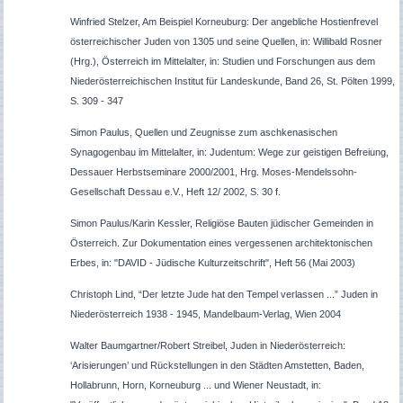
Winfried Stelzer, Am Beispiel Korneuburg: Der angebliche Hostienfrevel
österreichischer Juden von 1305 und seine Quellen, in: Willibald Rosner
(Hrg.), Österreich im Mittelalter, in: Studien und Forschungen aus dem
Niederösterreichischen Institut für Landeskunde, Band 26, St. Pölten 1999,
S. 309 - 347
Simon Paulus, Quellen und Zeugnisse zum aschkenasischen
Synagogenbau im Mittelalter, in: Judentum: Wege zur geistigen Befreiung,
Dessauer Herbstseminare 2000/2001, Hrg. Moses-Mendelssohn-
Gesellschaft Dessau e.V., Heft 12/ 2002, S. 30 f.
Simon Paulus/Karin Kessler, Religiöse Bauten jüdischer Gemeinden in
Österreich. Zur Dokumentation eines vergessenen architektonischen
Erbes, in: "DAVID - Jüdische Kulturzeitschrift", Heft 56 (Mai 2003)
Christoph Lind, “Der letzte Jude hat den Tempel verlassen ...” Juden in
Niederösterreich 1938 - 1945, Mandelbaum-Verlag, Wien 2004
Walter Baumgartner/Robert Streibel, Juden in Niederösterreich:
‘Arisierungen’ und Rückstellungen in den Städten Amstetten, Baden,
Hollabrunn, Horn, Korneuburg ... und Wiener Neustadt, in: