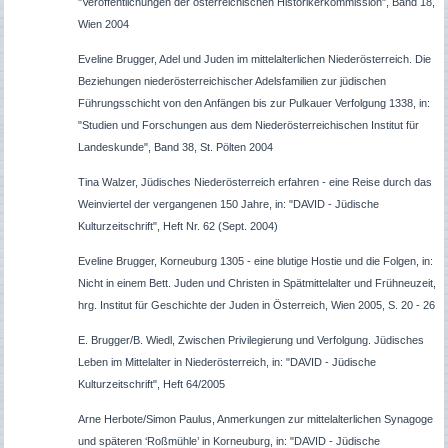
"Veröffentlichungen der österreichischen Historikerkommission", Band 18,
Wien 2004
Eveline Brugger, Adel und Juden im mittelalterlichen Niederösterreich. Die
Beziehungen niederösterreichischer Adelsfamilien zur jüdischen
Führungsschicht von den Anfängen bis zur Pulkauer Verfolgung 1338, in:
"Studien und Forschungen aus dem Niederösterreichischen Institut für
Landeskunde", Band 38, St. Pölten 2004
Tina Walzer, Jüdisches Niederösterreich erfahren - eine Reise durch das
Weinviertel der vergangenen 150 Jahre, in: "DAVID - Jüdische
Kulturzeitschrift", Heft Nr. 62 (Sept. 2004)
Eveline Brugger, Korneuburg 1305 - eine blutige Hostie und die Folgen, in:
Nicht in einem Bett. Juden und Christen in Spätmittelalter und Frühneuzeit,
hrg. Institut für Geschichte der Juden in Österreich, Wien 2005, S. 20 - 26
E. Brugger/B. Wiedl, Zwischen Privilegierung und Verfolgung. Jüdisches
Leben im Mittelalter in Niederösterreich, in: "DAVID - Jüdische
Kulturzeitschrift", Heft 64/2005
Arne Herbote/Simon Paulus, Anmerkungen zur mittelalterlichen Synagoge
und späteren ‘Roßmühle’ in Korneuburg, in: "DAVID - Jüdische