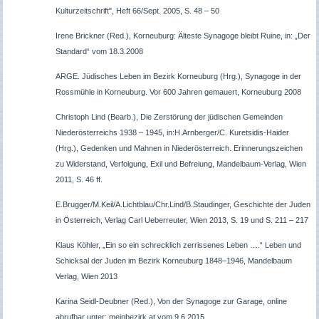
Kulturzeitschrift", Heft 66/Sept. 2005, S. 48 – 50
Irene Brickner (Red.), Korneuburg: Älteste Synagoge bleibt Ruine, in: „Der
Standard“ vom 18.3.2008
ARGE. Jüdisches Leben im Bezirk Korneuburg (Hrg.), Synagoge in der
Rossmühle in Korneuburg. Vor 600 Jahren gemauert, Korneuburg 2008
Christoph Lind (Bearb.), Die Zerstörung der jüdischen Gemeinden
Niederösterreichs 1938 – 1945, in:
H.Arnberger/C. Kuretsidis-Haider
(Hrg.), Gedenken und Mahnen in Niederösterreich. Erinnerungszeichen
zu Widerstand, Verfolgung, Exil und Befreiung, Mandelbaum-Verlag, Wien
2011, S. 46 ff.
E.Brugger/M.Keil/A.Lichtblau/Chr.Lind/B.Staudinger, Geschichte der Juden
in Österreich, Verlag Carl Ueberreuter, Wien 2013, S. 19 und S. 211 – 217
Klaus Köhler, „Ein so ein schrecklich zerrissenes Leben
…
.“ Leben und
Schicksal der Juden im Bezirk Korneuburg 1848–1946, Mandelbaum
Verlag, Wien 2013
Karina Seidl-Deubner (Red.), Von der Synagoge zur Garage, online
abrufbar unter: meinbezirk.at vom 9.6.2015