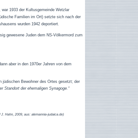
, war 1933 der Kultusgemeinde Wetzlar
dische Familien im Ort) setzte sich nach der
shausens wurden 1942 deportiert.
sässig gewesene Juden dem NS-Völkermord zum
dann aber in den 1970er Jahren von dem
n jüdischen Bewohner des Ortes gesetzt; der
er Standort der ehemaligen Synagoge.“
d J. Hahn, 2009, aus: alemannia-judaica.de)