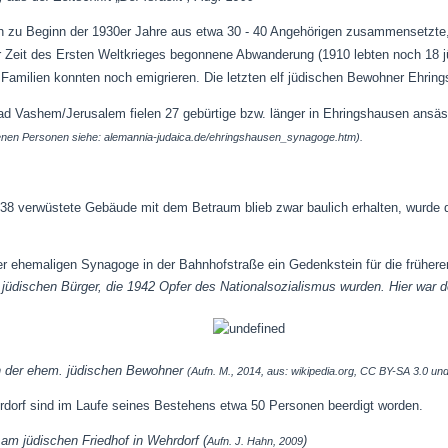
ch zu Beginn der 1930er Jahre aus etwa 30 - 40 Angehörigen zusammensetzte
r Zeit des Ersten Weltkrieges begonnene Abwanderung (1910 lebten noch 18 jü
amilien konnten noch emigrieren. Die letzten elf jüdischen Bewohner Ehring
d Vashem/Jerusalem fielen 27 gebürtige bzw. länger in Ehringshausen an
enen Personen siehe: alemannia-judaica.de/ehringshausen_synagoge.htm).
8 verwüstete Gebäude mit dem Betraum blieb zwar baulich erhalten, wurde 
 ehemaligen Synagoge in der Bahnhofstraße ein Gedenkstein für die frühere
üdischen Bürger, die 1942 Opfer des Nationalsozialismus wurden. Hier war d
 der ehem. jüdischen Bewohner
(Aufn. M., 2014, aus: wikipedia.org, CC BY-SA 3.0 un
rdorf sind im Laufe seines Bestehens etwa 50 Personen beerdigt worden.
 am jüdischen Friedhof in Wehrdorf (
)
Aufn. J. Hahn, 2009