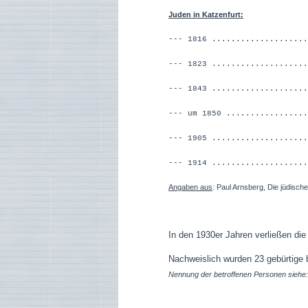
Juden in Katzenfurt:
--- 1816 ..................
--- 1823 .................
--- 1843 .................
--- um 1850 ...............
--- 1905 ...................
--- 1914 ............
Angaben aus
: Paul Arnsberg, Die jüdisc
In den 1930er Jahren verließen die
Nachweislich wurden 23 gebürtige 
Nennung der betroffenen Personen siehe: