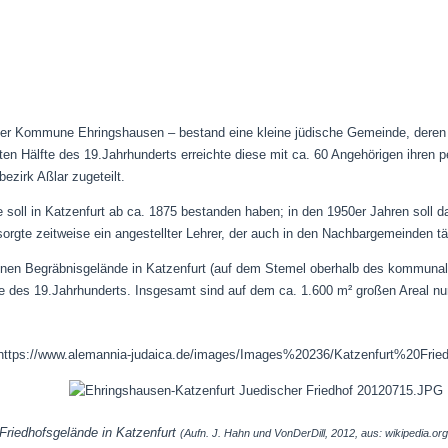
 der Kommune Ehringshausen – bestand eine kleine jüdische Gemeinde, deren
iten Hälfte des 19.Jahrhunderts erreichte diese mit ca. 60 Angehörigen ihren
zirk Aßlar zugeteilt.
soll in Katzenfurt ab ca. 1875 bestanden haben; in den 1950er Jahren soll
orgte zeitweise ein angestellter Lehrer, der auch in den Nachbargemeinden tät
nen Begräbnisgelände in Katzenfurt (auf dem Stemel oberhalb des kommunalen
fte des 19.Jahrhunderts. Insgesamt sind auf dem ca. 1.600 m² großen Areal n
Friedhofsgelände in Katzenfurt
(Aufn. J. Hahn und VonDerDill, 2012, aus: wikipedia.or