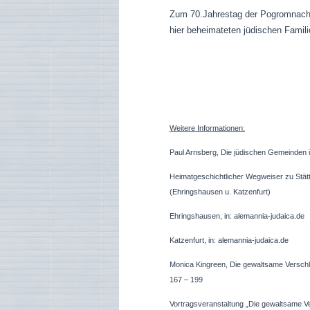
Zum 70.Jahrestag der Pogromnacht w
hier beheimateten jüdischen Famili
Weitere Informationen:
Paul Arnsberg, Die jüdischen Gemeinden i
Heimatgeschichtlicher Wegweiser zu Stätt
(Ehringshausen u. Katzenfurt)
Ehringshausen, in: alemannia-judaica.de
Katzenfurt, in: alemannia-judaica.de
Monica Kingreen, Die gewaltsame Verschle
167 – 199
Vortragsveranstaltung „Die gewaltsame V