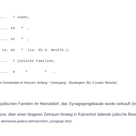
..... 7 Juden,
....... 28 “ ,
....... 42 “ ,
.. ca. 60 “ (ca. 9% d. Bevölk.),
..... 7 jüdische Familien,
............ 9 “ “ .
hen Gemeinden in Hessen. Anfang - Untergang - Neubeginn, Bd. 2 (unter Wetzlar)
 jüdischen Familien ihr Heimatdorf,
das Synagogengebäude wurde verkauft (in
bzw. über einen längeren Zeitraum hinweg in Katzenfurt lebende jüdische Bew
.
 alemannia-judaica.de/katzenfurt_synagoge.htm)