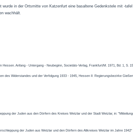
urde in der Ortsmitte von Katzenfurt eine basaltene Gedenkstele mit -tafel a
en wachhält.
n Hessen. Anfang - Untergang - Neubeginn, Societäts-Verlag, Frankfurt/M. 1971,
Bd. 1, S. 1
en des Widerstandes und der Verfolgung 1933 - 1945, Hessen II: Regierungsbezirke Gießen 
ppung der Juden aus den Dörfern des Kreises Wetzlar und der Stadt Wetzlar, in: "Mitteilun
erschleppung der Juden aus Wetzlar und den Dörfern des Altkreises Wetzlar im Jahre 1942“