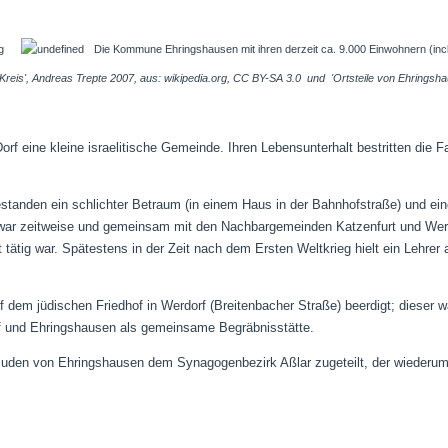
Die Kommune Ehringshausen
mit ihren derzeit ca. 9.000 Einwohnern (incl
-Kreis', Andreas Trepte 2007, aus: wikipedia.org, CC BY-SA 3.0 und 'Ortsteile von Ehringsha
orf eine kleine israelitische Gemeinde. Ihren Lebensunterhalt bestritten die F
standen ein schlichter Betraum (in einem Haus in der Bahnhofstraße) und ein
war zeitweise und gemeinsam mit den Nachbargemeinden Katzenfurt und Werdor
tätig war. Spätestens in der Zeit nach dem Ersten Weltkrieg hielt ein Lehrer 
 dem jüdischen Friedhof in Werdorf (Breitenbacher Straße) beerdigt; dieser 
 und Ehringshausen als gemeinsame Begräbnisstätte.
 Juden von Ehringshausen dem Synagogenbezirk Aßlar zugeteilt, der wieder