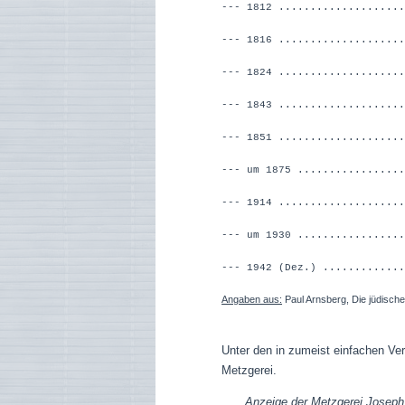
--- 1812 ...................
--- 1816 ..................
--- 1824 ..................
--- 1843 ..................
--- 1851 ..................
--- um 1875 ................
--- 1914 .............
--- um 1930 ................
--- 1942 (Dez.) ............
Angaben aus:
Paul Arnsberg, Die jüdisch
Unter den in zumeist einfachen Ver
Metzgerei.
Anzeige der Metzgerei Joseph, 