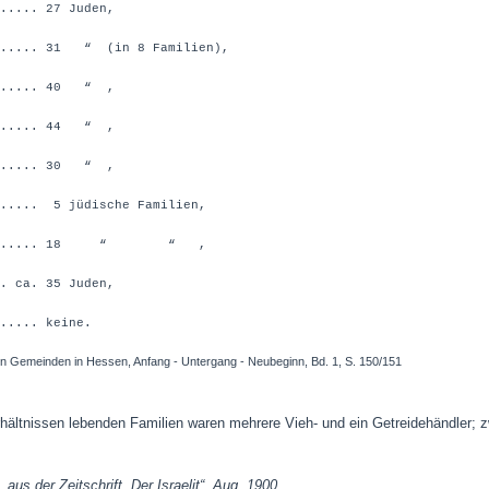
...... 27 Juden,
....... 31 “ (in 8 Familien),
....... 40 “ ,
....... 44 “ ,
....... 30 “ ,
...... 5 jüdische Familien,
............ 18 “ “ ,
.. ca. 35 Juden,
...... keine.
en Gemeinden in Hessen, Anfang - Untergang - Neubeginn, Bd. 1, S. 150/151
hältnissen lebenden Familien waren mehrere Vieh- und ein Getreidehändler; z
aus der Zeitschrift „Der Israelit“, Aug. 1900