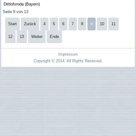
Dittlofsroda (Bayern)
Seite 9 von 13
Start
Zurück
4
5
6
7
8
9
10
11
12
13
Weiter
Ende
Impressum
Copyright © 2014. All Rights Reserved.