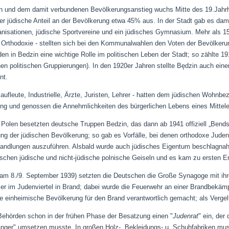
gion und dem damit verbundenen Bevölkerungsanstieg wuchs Mitte des 19.Jahr
er jüdische Anteil an der Bevölkerung etwa 45% aus. In der Stadt gab es da
anisationen, jüdische Sportvereine und ein jüdisches Gymnasium. Mehr als 15
er Orthodoxie - stellten sich bei den Kommunalwahlen den Voten der Bevölker
den in Bedzin eine wichtige Rolle im politischen Leben der Stadt; so zählte 1
nen politischen Gruppierungen). In den 1920er Jahren stellte Będzin auch ei
nt.
aufleute, Industrielle, Ärzte, Juristen, Lehrer - hatten dem jüdischen Wohnb
ldung und genossen die Annehmlichkeiten des bürgerlichen Lebens eines Mittel
f Polen besetzten deutsche Truppen Bedzin, das dann ab 1941 offiziell „Be
ng der jüdischen Bevölkerung; so gab es Vorfälle, bei denen orthodoxe Juden
andlungen auszuführen.
Alsbald wurde auch j
üdisches Eigentum beschlagnah
chen jüdische und nicht-jüdische polnische Geiseln und es kam zu ersten E
am 8./9. September 1939) setzten die Deutschen die Große Synagoge mit ih
r im Judenviertel in Brand;
dabei wurde die Feuerwehr an einer Brandbekäm
 einheimische Bevölkerung für den Brand verantwortlich gemacht; als Verg
 Behörden schon in der frühen Phase der Besatzung einen "
Judenrat
" ein, der
dlanger" umsetzen musste. In großen Holz-, Bekleidungs- u. Schuhfabriken m