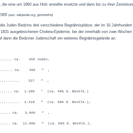
, die
eine um 1860 aus Holz erstellte ersetzte und dann
bis zu ihrer Zerstöru
 1905
(aus: wikipedia.org, gemeinfrei)
 die Juden Bedzins drei verschiedene Begräbnisplätze; der im 16.Jahrhundert
 1831 ausgebrochenen Cholera-Epidemie, bei der innerhalb von zwei Wochen 
 dann die Bedziner Judenschaft ein weiteres Begräbnisgelände an.
........ ca. 450 Juden,
........ ca. 450 “ ,
............. 527 “ ,
........ ca. 1.200 " (ca. 49% d. Bevölk.)
............ 2.418 “ (ca. 68% d. Bevölk.),
...... ca. 3.800 “ ,
..... ca. 11.000 “ (ca. 80% d. Bevölk.),