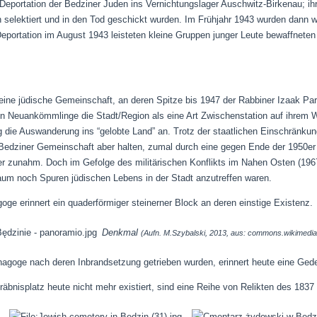
eportation der Bedziner Juden ins Vernichtungslager Auschwitz-Birkenau; ihr
 selektiert und in den Tod geschickt wurden. Im Frühjahr 1943 wurden dann w
eportation im August 1943 leisteten kleine Gruppen junger Leute bewaffneten
 eine jüdische Gemeinschaft, an deren Spitze bis 1947 der Rabbiner Izaak Par
hen Neuankömmlinge die Stadt/Region als eine Art Zwischenstation auf ihrem
g die Auswanderung ins “gelobte Land” an. Trotz der staatlichen Einschränkun
 Bedziner Gemeinschaft aber halten, zumal durch eine gegen Ende der 1950er
r zunahm. Doch im Gefolge des militärischen Konflikts im Nahen Osten (196
um noch Spuren jüdischen Lebens in der Stadt anzutreffen waren.
ge erinnert ein quaderförmiger steinerner Block an deren einstige Existenz.
Denkmal
(Aufn. M.Szybalski, 2013, aus: commons.wikimedia
nagoge nach deren Inbrandsetzung getrieben wurden, erinnert heute eine Gede
äbnisplatz heute nicht mehr existiert, sind eine Reihe von Relikten des 1837 