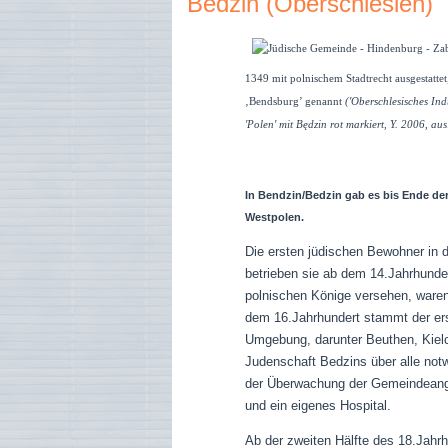
Bedzin (Oberschlesien)
1349 mit polnischem Stadtrecht ausgestattet,
‚Bendsburg’ genannt
('Oberschlesisches In
'Polen' mit
Będzin
rot markiert, Y. 2006, a
In Bendzin/Bedzin gab es bis Ende der
Westpolen.
Die ersten jüdischen Bewohner in d
betrieben sie ab dem 14.Jahrhunder
polnischen Könige versehen, waren
dem 16.Jahrhundert stammt der ers
Umgebung, darunter Beuthen, Kielc
Judenschaft Bedzins über alle notw
der Überwachung der Gemeindeange
und ein eigenes Hospital.
Ab der zweiten Hälfte des 18.Jahrh