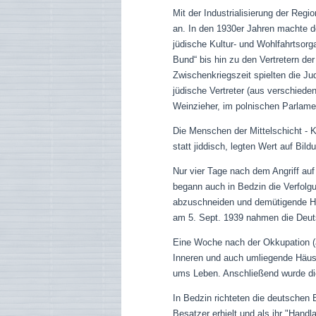
Mit der Industrialisierung der Re
an. In den 1930er Jahren machte d
jüdische Kultur- und Wohlfahrtsorg
Bund“ bis hin zu den Vertretern d
Zwischenkriegszeit spielten die Ju
jüdische Vertreter (aus verschiede
Weinzieher, im polnischen Parlame
Die Menschen der Mittelschicht - K
statt jiddisch, legten Wert auf Bi
Nur vier Tage nach dem Angriff au
begann auch in Bedzin die Verfolgu
abzuschneiden und demütigende H
am
5. Sept. 1939 nahmen die Deuts
Eine Woche nach der Okkupation (
Inneren und auch umliegende Häuse
ums Leben. Anschließend wurde die
In Bedzin richteten die deutschen
Besatzer erhielt und als ihr "Han