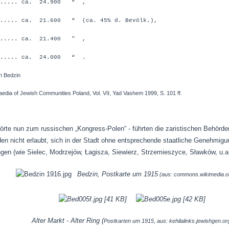
...... ca. 24.900 “ ,
....... ca. 21.600 “ (ca. 45% d. Bevölk.),
...... ca. 21.400 " ,
...... ca. 24.000 “ .
n Bedzin
f Jewish Communities Poland, Vol. VII, Yad Vashem 1999, S. 101 ff.
hörte nun zum russischen „Kongress-Polen“ - führten die zaristischen Behörd
den nicht erlaubt, sich in der Stadt ohne entsprechende staatliche Genehmig
gen (wie Sielec, Modrzejów, Łagisza, Siewierz, Strzemieszyce, Sławków, u.a.
Bedzin, Postkarte um 1915
(aus: commons.wikimedia.o
Alter Markt - Alter Ring (
Postkarten um 1915, aus: kehilalinks.jewishgen.or