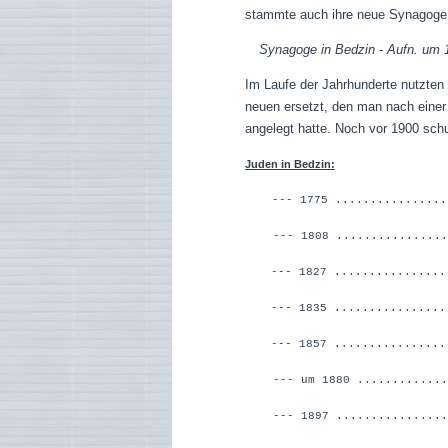
stammte auch ihre neue Synagoge
Synagoge in Bedzin - Aufn. um
Im Laufe der Jahrhunderte nutzten
neuen ersetzt,
den man n
ach einer
angelegt hatte.
Noch vor 1900 schuf
Juden in Bedzin:
--- 1775 ..............
--- 1808 ..............
--- 1827 .............
--- 1835 ..............
--- 1857 ..............
--- um 1880 ............
--- 1897 ................