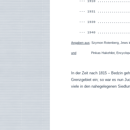
--- 1910 ...............
--- 1931 ..............
--- 1939 ...............
--- 1940 ...............
Angaben aus
: Szymon Rotenberg, Jews i
und
Pinkas Hakehilot, Encyclopaedia o
In der Zeit nach 1815 – Bedzin ge
Grenzgebiet ein; so war es nun Ju
viele in den nahegelegenen Siedlun