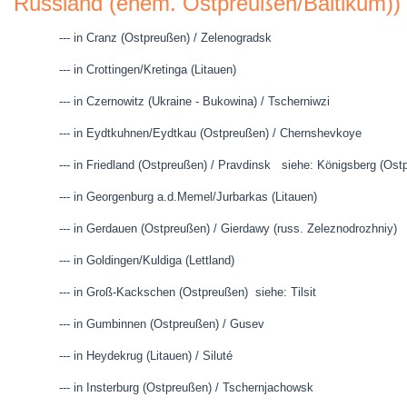
Russland (ehem. Ostpreußen/Baltikum))
--- in Cranz (Ostpreußen) / Zelenogradsk
--- in Crottingen/Kretinga (Litauen)
--- in Czernowitz (Ukraine - Bukowina) / Tscherniwzi
--- in Eydtkuhnen/Eydtkau (Ostpreußen) / Chernshevkoye
--- in Friedland (Ostpreußen) / Pravdinsk siehe: Königsberg (Ostp
--- in Georgenburg a.d.Memel/Jurbarkas (Litauen)
--- in Gerdauen (Ostpreußen) / Gierdawy (russ. Zeleznodrozhniy)
--- in Goldingen/Kuldiga (Lettland)
--- in Groß-Kackschen (Ostpreußen) siehe: Tilsit
--- in Gumbinnen (Ostpreußen) / Gusev
--- in Heydekrug (Litauen) / Siluté
--- in Insterburg (Ostpreußen) / Tschernjachowsk