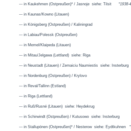
--- in Kaukehmen (Ostpreußen)* / Jasnoje siehe: Tilsit
*1938-
--- in Kaunas/Kowno (Litauen)
--- in Königsberg (Ostpreußen) / Kaliningrad
--- in Labiau/Polessk (Ostpreußen)
--- in Memel/Klaipeda (Litauen)
--- in Mitau/Jelgawa (Lettland) siehe: Riga
--- in Neustadt (Litauen) / Zemaiciu Naumiestis siehe: Insterburg
--- in Nordenburg (Ostpreußen) / Krylovo
--- in Reval/Tallinn (Estland)
--- in Riga (Lettland)
--- in Ruß/Rusné (Litauen) siehe: Heydekrug
--- in Schirwindt (Ostpreußen) / Kutusowo siehe: Insterburg
--- in Stallupönen (Ostpreußen)* / Nesterow siehe: Eydtkuhnen