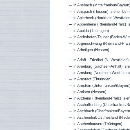
--- in Ansbach (Mittelfranken/Bayern
--- in Anspach (Hessen) siehe: Usi
--- in Aplerbeck (Nordrhein-Westfalen
--- in Appenheim (Rheinland-Pfalz)
--- in Apolda (Thüringen)
--- in Archshofen/Tauber (Baden-Wür
--- in Argenschwang (Rheinland-Pfal
--- in Arheilgen (Hessen)
--- in Arloff - Friedhof (N.-Westfale
--- in Arneburg (Sachsen-Anhalt) si
--- in Arnsberg (Nordrhein-Westfalen)
--- in Arnstadt (Thüringen)
--- in Arnstein (Unterfranken/(Bayern
--- in Arolsen (Hessen)
--- in Arzheim (Rheinland-Pfalz) sie
--- in Aschaffenburg (Unterfranken/B
--- in Aschbach (Oberfranken/Bayern
--- in Aschendorf/Ostfriesland (Nie
--- in Aschenhausen (Thüringen)