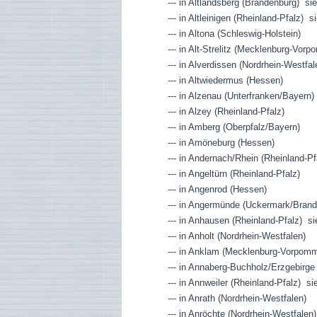
--- in Altlandsberg (Brandenburg) si
--- in Altleinigen (Rheinland-Pfalz)
--- in Altona (Schleswig-Holstein)
--- in Alt-Strelitz (Mecklenburg-Vorp
--- in Alverdissen (Nordrhein-Westfa
--- in Altwiedermus (Hessen)
--- in Alzenau (Unterfranken/Bayern)
--- in Alzey (Rheinland-Pfalz)
--- in Amberg (Oberpfalz/Bayern)
--- in Amöneburg (Hessen)
--- in Andernach/Rhein (Rheinland-Pf
--- in Angeltürn (Rheinland-Pfalz)
--- in Angenrod (Hessen)
--- in Angermünde (Uckermark/Brand
--- in Anhausen (Rheinland-Pfalz) s
--- in Anholt (Nordrhein-Westfalen)
--- in Anklam (Mecklenburg-Vorpom
--- in Annaberg-Buchholz/Erzgebirge
--- in Annweiler (Rheinland-Pfalz) si
--- in Anrath (Nordrhein-Westfalen)
--- in Anröchte (Nordrhein-Westfalen)