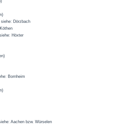
n)
n)
) siehe: Dörzbach
 Köthen
 siehe: Höxter
en)
siehe: Bornheim
n)
) siehe: Aachen bzw. Würselen