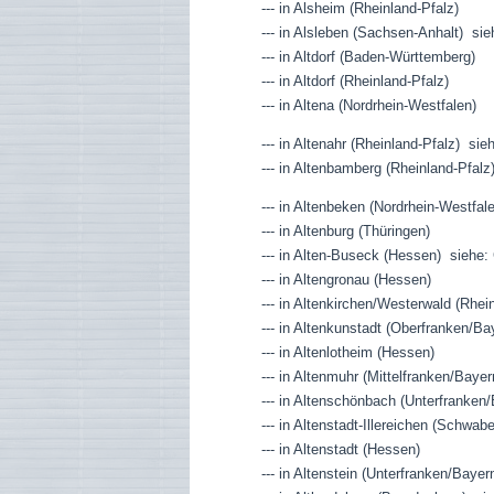
--- in Alsheim (Rheinland-Pfalz)
--- in Alsleben (Sachsen-Anhalt) sie
--- in Altdorf (Baden-Württemberg)
--- in Altdorf (Rheinland-Pfalz)
--- in Altena (Nordrhein-Westfalen)
--- in Altenahr (Rheinland-Pfalz) sie
--- in Altenbamberg (Rheinland-Pfalz
--- in Altenbeken (Nordrhein-Westfal
--- in Altenburg (Thüringen)
--- in Alten-Buseck (Hessen) siehe
--- in Altengronau (Hessen)
--- in Altenkirchen/Westerwald (Rhei
--- in Altenkunstadt (Oberfranken/Ba
--- in Altenlotheim (Hessen)
--- in Altenmuhr (Mittelfranken/Bayer
--- in Altenschönbach (Unterfranken
--- in Altenstadt-Illereichen (Schwab
--- in Altenstadt (Hessen)
--- in Altenstein (Unterfranken/Bay