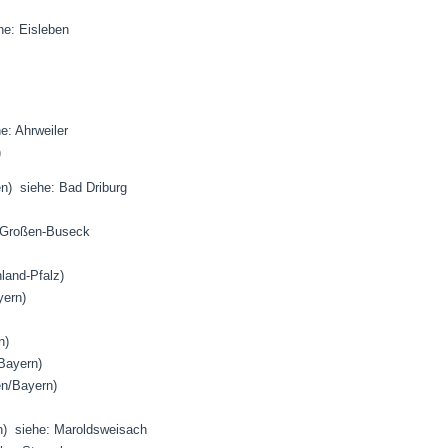
he: Eisleben
he: Ahrweiler
)
en) siehe: Bad Driburg
: Großen-Buseck
nland-Pfalz)
yern)
n)
/Bayern)
en/Bayern)
ern) siehe: Maroldsweisach