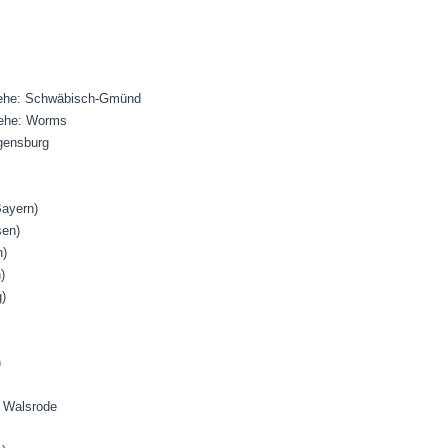
siehe: Schwäbisch-Gmünd
siehe: Worms
egensburg
Bayern)
sen)
n)
)
)
)
: Walsrode