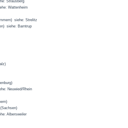
ehe: Strausberg
 siehe: Wattenheim
ommern) siehe: Strelitz
len) siehe: Barntrup
alz)
enburg)
iehe: Neuwied/Rhein
mern)
 (Sachsen)
ehe: Albersweiler