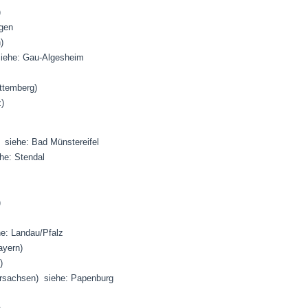
)
ngen
)
 siehe: Gau-Algesheim
ttemberg)
z)
n) siehe: Bad Münstereifel
ehe: Stendal
)
he: Landau/Pfalz
ayern)
)
dersachsen) siehe: Papenburg