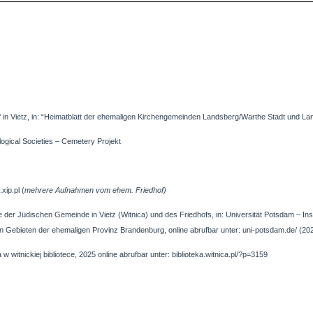
in Vietz, in: “Heimatblatt der ehemaligen Kirchengemeinden Landsberg/Warthe Stadt und Land 
logical Societies – Cemetery Projekt
xip.pl (
mehrere Aufnahmen vom ehem. Friedhof)
te der Jüdischen Gemeinde in
Vietz (Witnica)
und des Friedhofs, in: Universität Potsdam – Ins
den Gebieten der ehemaligen Provinz Brandenburg, online abrufbar unter: uni-potsdam.de/ (2
witnickiej bibliotece, 2025 online abrufbar unter: biblioteka.witnica.pl/?p=3159