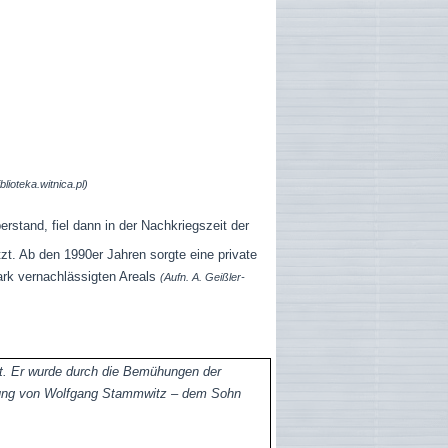
iblioteka.witnica.pl)
rstand, fiel dann in der Nachkriegszeit der
t. Ab den 1990er Jahren sorgte eine private
tark vernachlässigten Areals
(Aufn. A. Geißler-
rt. Er wurde durch die Bemühungen der
tzung von Wolfgang Stammwitz – dem Sohn
bahn – restauriert.