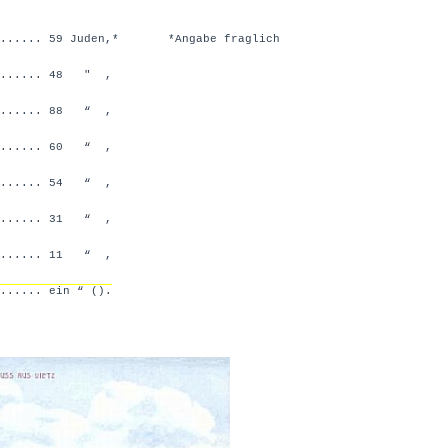
......... 59 Juden,* *Angabe fraglich
........ 48 " ,
........ 88 “ ,
........ 60 “ ,
........ 54 “ ,
........ 31 “ ,
........ 11 “ ,
....... ein “ ().