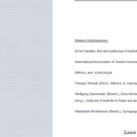
Weitere Informationen:
Ernst Handke, Auf dem jüdischen Friedhof 
International Association of Jewish Genea
Witnica, aus: sztetl.org.pl
Tomasz Nowak (Red.), Witnica, in: kirkuty.
Wolfgang Stammwitz
(Bearb.), Geschich
(Hrg.), Jüdische Friedhöfe in Polen auf 
Wladislaw Wroblewski (Bearb.), Synagoga w 
Zurück