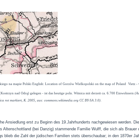
Vietz -
(Kostrzyn nad Odrą
)
gelegen - ist das heutige poln. Witnica mit derzeit ca. 6.700 Einwohnern
(Au
tnica rot markiert, K. 2005, aus: commons.wikimedia.org CC BY-SA 3.0)
.
che Ansiedlung erst zu Beginn des 19.Jahrhunderts nachgewiesen werden. Die
s Altenschottland (bei Danzig) stammende Familie Wulff, die sich als Brauer 
gs blieb die Zahl der jüdischen Familien stets überschaubar; in den 1870er Jah