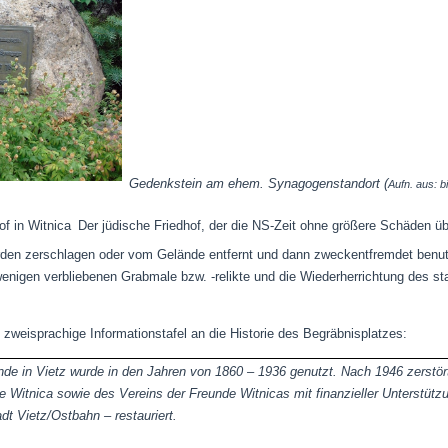
Gedenkstein am ehem. Synagogenstandort (
Aufn. aus: b
Der jüdische Friedhof, der die NS-Zeit ohne größere Schäden übe
den zerschlagen oder vom Gelände entfernt und dann zweckentfremdet benutz
r wenigen verbliebenen Grabmale bzw. -relikte und die Wiederherrichtung des s
e zweisprachige Informationstafel an die Historie des Begräbnisplatzes:
nde in Vietz wurde in den Jahren von 1860 – 1936 genutzt. Nach 1946 zerstö
 Witnica sowie des Vereins der Freunde Witnicas mit finanzieller Unterstü
 Einwohners der Stadt Vietz/Ost