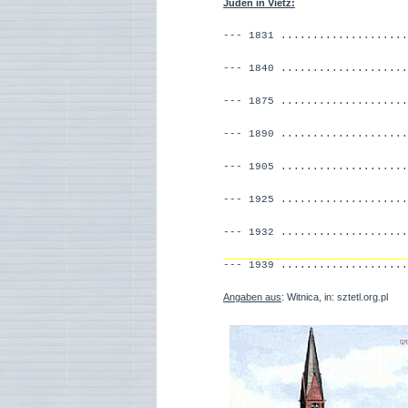
Juden in Vietz:
--- 1831 .................
--- 1840 ..................
--- 1875 ..................
--- 1890 ..................
--- 1905 ..................
--- 1925 ..................
--- 1932 ..................
--- 1939 ...................
Angaben aus
: Witnica, in: sztetl.org.pl