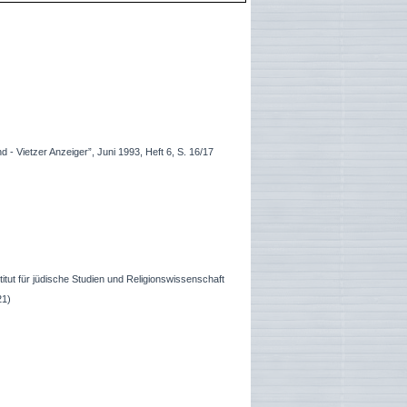
- Vietzer Anzeiger”, Juni 1993, Heft 6, S. 16/17
titut für jüdische Studien und Religionswissenschaft
021)