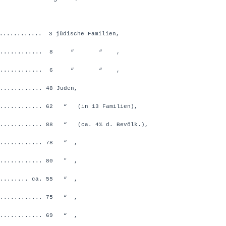
............. 3 jüdische Familien,
................. 8 “ “ ,
................. 6 “ “ ,
........... 48 Juden,
............ 62 “ (in 13 Familien),
............ 88 “ (ca. 4% d. Bevölk.),
............ 78 “ ,
............ 80 " ,
........ ca. 55 “ ,
............ 75 “ ,
............ 69 “ ,