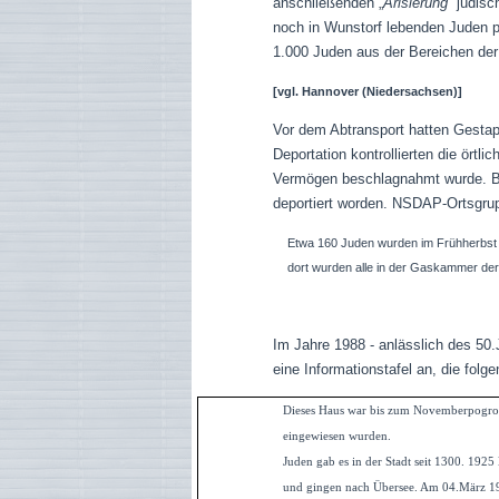
anschließenden „
Arisierung
“ jüdis
noch in Wunstorf lebenden Juden p
1.000 Juden aus der Bereichen der
[vgl.
Hannover (Niedersachsen)]
Vor dem Abtransport hatten Gestap
Deportation kontrollierten die ör
Vermögen beschlagnahmt wurde. Ber
deportiert worden. NSDAP-Ortsgrup
Etwa 160 Juden wurden im Frühherbst
dort wurden alle in der Gaskammer der 
Im Jahre 1988 - anlässlich des 5
eine Informationstafel an, die folg
Dieses Haus war bis zum Novemberpogrom 
eingewiesen wurden.
Juden gab es in der Stadt seit 1300. 1925
und gingen nach Übersee. Am 04.März 193