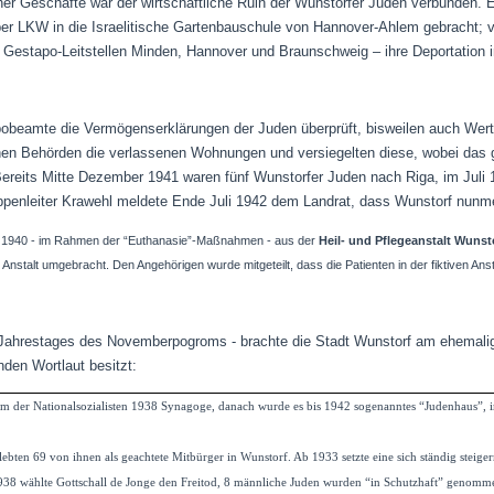
cher Geschäfte war der wirtschaftliche Ruin der Wunstorfer Juden verbunden.
er LKW in die Israelitische Gartenbauschule von Hannover-Ahlem gebracht; v
 Gestapo-Leitstellen Minden, Hannover und Braunschweig – ihre Deportation 
obeamte die Vermögenserklärungen der Juden überprüft, bisweilen auch Wertg
tlichen Behörden die verlassenen Wohnungen und versiegelten diese, wobei da
eits Mitte Dezember 1941 waren fünf Wunstorfer Juden nach Riga, im Juli 1
penleiter Krawehl meldete Ende Juli 1942 dem Landrat, dass Wunstorf nunme
 1940 - im Rahmen der “Euthanasie”-Maßnahmen - aus der
Heil- und Pflegeanstalt Wunst
Anstalt umgebracht. Den Angehörigen wurde mitgeteilt, dass die Patienten in der fiktiven Ans
0.Jahrestages des Novemberpogroms - brachte die Stadt Wunstorf am ehemal
enden Wortlaut besitzt:
der Nationalsozialisten 1938 Synagoge, danach wurde es bis 1942 sogenanntes “Judenhaus”, in
 lebten 69 von ihnen als geachtete Mitbürger in Wunstorf. Ab 1933 setzte eine sich ständig steige
8 wählte Gottschall de Jonge den Freitod, 8 männliche Juden wurden “in Schutzhaft” genommen