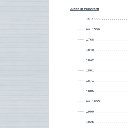
Juden in Wunstorf:
--- um 1555 ............
--- um 1590 ........
--- 1768 ...........
--- 1840 .................
--- 1842 ................
--- 1861 ................
--- 1871 ................
--- 1885 ................
--- um 1895 .............
--- 1900 ................
--- 1925 ................