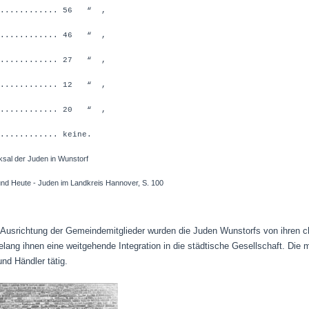
............ 56 “ ,
............ 46 “ ,
............ 27 “ ,
............ 12 “ ,
............ 20 “ ,
........... keine.
ksal der Juden in Wunstorf
ute - Juden im Landkreis Hannover, S. 100
n Ausrichtung der Gemeindemitglieder wurden die Juden Wunstorfs von ihren ch
 gelang ihnen eine weitgehende Integration in die städtische Gesellschaft. Di
nd Händler tätig.