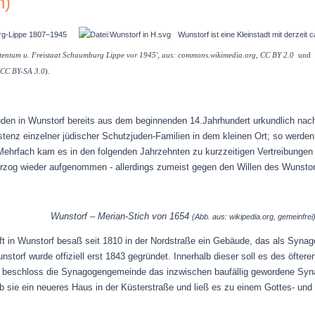
n)
Wunstorf ist eine Kleinstadt mit derzeit
rstentum u. Freistaat Schaumburg Lippe vor 1945', aus: commons.wikimedia.org, CC BY 2.0
un
 CC BY-SA 3.0
).
den in Wunstorf bereits aus dem beginnenden 14.Jahrhundert urkundlich nachw
stenz einzelner jüdischer Schutzjuden-Familien in dem kleinen Ort; so werde
Mehrfach kam es in den folgenden Jahrzehnten zu kurzzeitigen Vertreibungen 
rzog wieder aufgenommen - allerdings zumeist gegen den Willen des Wunstorf
Wunstorf – Merian-Stich von 1654
(Abb. aus: wikipedia.org, gemeinfrei
t in Wunstorf besaß seit 1810 in der Nordstraße ein Gebäude, das als Syna
orf wurde offiziell erst 1843 gegründet. Innerhalb dieser soll es des öfter
beschloss die Synagogengemeinde das inzwischen baufällig gewordene Syn
rb sie ein neueres Haus in der Küsterstraße und ließ es zu einem Gottes- u