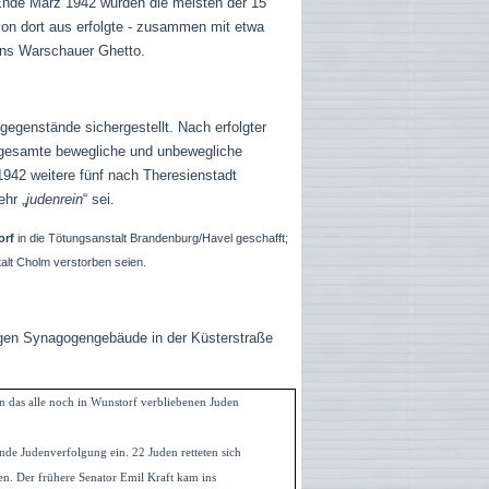
 Ende März 1942 wurden die meisten der 15
on dort aus erfolgte - zusammen mit etwa
ins Warschauer Ghetto.
egenstände sichergestellt. Nach erfolgter
s gesamte bewegliche und unbewegliche
942 weitere fünf nach Theresienstadt
hr „
judenrein
“ sei.
orf
in die Tötungsanstalt Brandenburg/Havel geschafft;
talt Cholm verstorben seien.
igen Synagogengebäude in der Küsterstraße
 das alle noch in Wunstorf verbliebenen Juden
rnde Judenverfolgung ein. 22 Juden retteten sich
. Der frühere Senator Emil Kraft kam ins