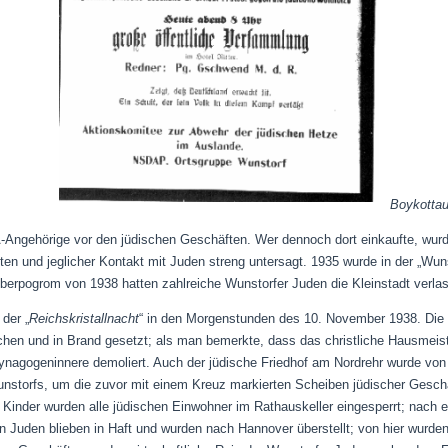
Boykottau
-Angehörige vor den jüdischen Geschäften. Wer dennoch dort einkaufte, wurde
ten und jeglicher Kontakt mit Juden streng untersagt. 1935 wurde in der „Wu
berpogrom von 1938 hatten zahlreiche Wunstorfer Juden die Kleinstadt verlas
der „
Reichskristallnacht
“ in den Morgenstunden des 10. November 1938. Die
hen und in Brand gesetzt; als man bemerkte, dass das christliche Hausmeis
ynagogeninnere demoliert. Auch der jüdische Friedhof am Nordrehr wurde vo
nstorfs, um die zuvor mit einem Kreuz markierten Scheiben jüdischer Gesch
Kinder wurden alle jüdischen Einwohner im Rathauskeller eingesperrt; nach e
en Juden blieben in Haft und wurden nach Hannover überstellt; von hier wurde