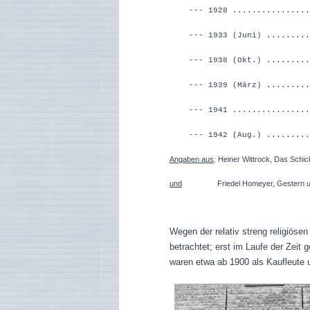
--- 1928 ................
--- 1933 (Juni) .........
--- 1938 (Okt.) .........
--- 1939 (März) .........
--- 1941 ................
--- 1942 (Aug.) ..........
Angaben aus
: Heiner Wittrock, Das Schic
und
Friedel Homeyer, Gestern und He
Wegen der relativ streng religiöse
betrachtet; erst im Laufe der Zeit
waren etwa ab 1900 als Kaufleute u