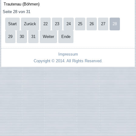
Trautenau (Böhmen)
Seite 28 von 31
Start
Zurück
22
23
24
25
26
27
28
29
30
31
Weiter
Ende
Impressum
Copyright © 2014. All Rights Reserved.