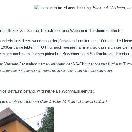
Blick auf Türkheim, u
r im Bezirk war Samuel Borach, der eine Weberei in Türkheim eröffnete.
hunderts ließ die Abwanderung der jüdischen Familien aus Türkheim die kleine
30er Jahre lebten im Ort nur noch wenige Familien, so dass sich die Gemein
nigen noch verbliebenen jüdischen Bewohner nach Südfrankreich deportiert.
ad Vashem/Jerusalem kamen während der NS-Okkupationszeit fünf aus Turc
etreffenden Personen siehe: alemannia-judaica.de/turckheim_synagogue.htm).
tige Betraum befand, wird heute als Wohnhaus genutzt.
em. Betraum
(Aufn. J. Hahn, 2013, aus: alemannia-judaica.de)