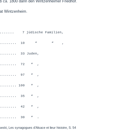
ab ca. 1800 dann den Wintzenheimer Friedhof.
at Wintzenheim.
......... 7 jüdische Familien,
............... 10 “ “ ,
........ 33 Juden,
......... 72 “ ,
......... 97 “ ,
......... 100 “ ,
......... 35 “ ,
......... 42 “ ,
......... 30 “ .
ski, Les synagogues d’Alsace et lieur histoire, S. 54