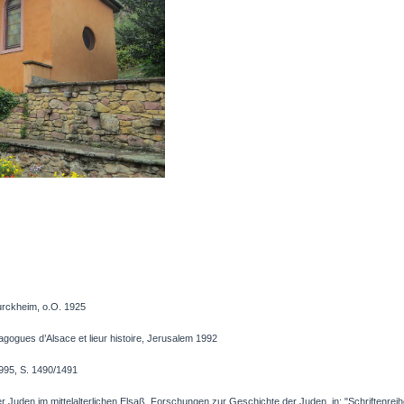
urckheim, o.O. 1925
ogues d’Alsace et lieur histoire, Jerusalem 1992
995, S. 1490/1491
 Juden im mittelalterlichen Elsaß. Forschungen zur Geschichte der Juden, in: "Schriftenrei