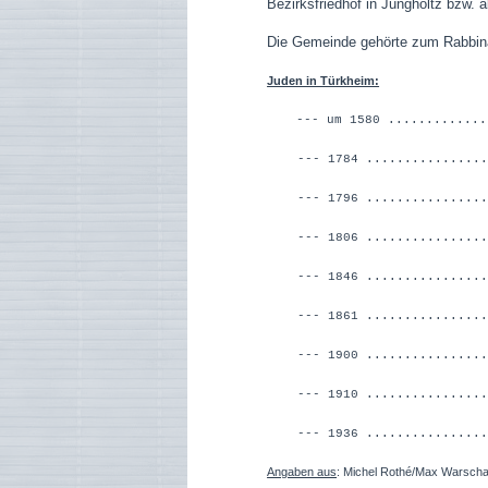
Bezirksfriedhof in Jungholtz bzw. 
Die Gemeinde gehörte zum Rabbin
Juden in Türkheim:
--- um 1580 ...........
--- 1784 .........
--- 1796 ................
--- 1806 ...............
--- 1846 ...............
--- 1861 ...............
--- 1900 ...............
--- 1910 ...............
--- 1936 ...............
Angaben aus
: Michel Rothé/Max Warschaw