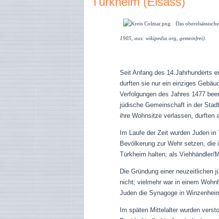
Türkheim (Elsass)
Das oberelsässische
1905, aus: wikipedia.org, gemeinfrei).
Seit Anfang des 14.Jahrhunderts er
durften sie nur ein einziges Gebäu
Verfolgungen des Jahres 1477 beend
jüdische Gemeinschaft in der Stad
ihre Wohnsitze verlassen, durften
Im Laufe der Zeit
wurden Juden in
Bevölkerung zur Wehr setzen, die
Türkheim halten; als Viehhändler/M
Die Gründung einer neuzeitlichen 
nicht; vielmehr war in einem Wohn
Juden die Synagoge in Winzenheim
Im späten Mittelalter wurden vers