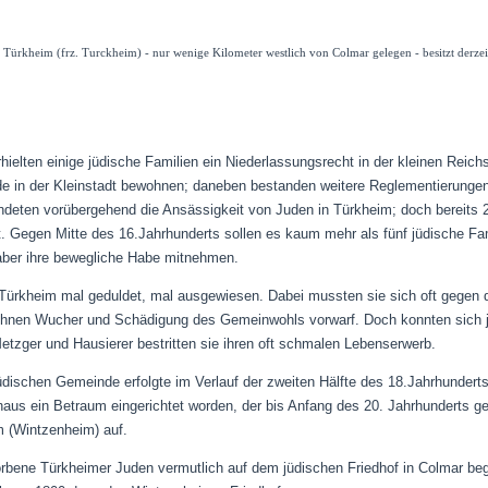
 Türkheim (frz. Turckheim) - nur wenige Kilometer westlich von Colmar gelegen - besitzt derz
hielten einige jüdische Familien ein Niederlassungsrecht in der kleinen Reich
de in der Kleinstadt bewohnen; daneben bestanden weitere Reglementierungen, 
eten vorübergehend die Ansässigkeit von Juden in Türkheim; doch bereits 20 
t. Gegen Mitte des 16.Jahrhunderts sollen es kaum mehr als fünf jüdische F
 aber ihre bewegliche Habe mitnehmen.
 Türkheim mal geduldet, mal ausgewiesen.
Dabei mussten sie sich oft gegen d
 ihnen Wucher und Schädigung des Gemeinwohls vorwarf. Doch konnten sich 
etzger und Hausierer bestritten sie ihren oft schmalen Lebenserwerb.
jüdischen Gemeinde erfolgte im Verlauf der zweiten Hälfte des 18.Jahrhunder
haus ein Betraum eingerichtet worden, der bis Anfang des 20. Jahrhunderts 
 (Wintzenheim) auf.
torbene Türkheimer Juden vermutlich auf dem jüdischen Friedhof in Colmar be