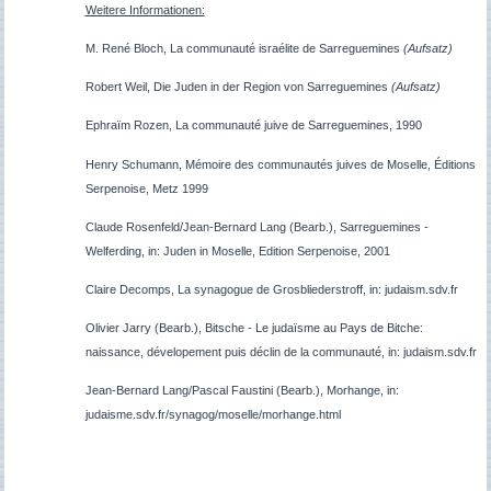
Weitere Informationen:
M. René Bloch, La communauté israélite de Sarreguemines
(Aufsatz)
Robert Weil, Die Juden in der Region von Sarreguemines
(Aufsatz)
Ephraïm Rozen,
La communauté juive de Sarreguemines
, 1990
Henry Schumann, Mémoire des communautés juives de Moselle, Éditions
Serpenoise, Metz 1999
Claude Rosenfeld/Jean-Bernard Lang (Bearb.), Sarreguemines -
Welferding, in: Juden in Moselle, Edition Serpenoise, 2001
Claire Decomps, La synagogue de Grosbliederstroff, in: judaism.sdv.fr
Olivier Jarry (Bearb.), Bitsche - Le judaïsme au Pays de Bitche:
naissance, dévelopement puis déclin de la communauté, in: judaism.sdv.fr
Jean-Bernard Lang/Pascal Faustini (Bearb.), Morhange, in:
judaisme.sdv.fr/synagog/moselle/morhange.html