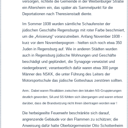
versorgen, richtete die Gemeinde in der Weißenburger Straße
ein Altersheim ein, das später als Sammelpunkt für die
Deportationen nach Theresienstadt diente.
Im Sommer 1938 wurden sämtliche Schaufenster der
jüdischen Geschäfte Regensburgs mit roter Farbe beschmiert,
um die „
Arisierung
“ voranzutreiben. Anfang November 1938 -
kurz vor dem Novemberpogrom - hielten sich noch etwa 350
Juden in Regensburg auf.
Wie in anderen Städten wurden
auch in Regensburg jüdische Wohnungen und Geschäfte
beschädigt und geplündert, die Synagoge verwüstet und
niedergebrannt; verantwortlich dafür waren etwa 300 junge
Männer des NSKK, die unter Führung des Leiters der
Motorsportschule das jüdische Gotteshaus zerstören sollten.
Anm.: Dabei waren Rivalitäten zwischen den lokalen NS-Gruppierungen
deutlich geworden; SA und SS fühlten sich übergangen und waren erbost
darüber, dass die Brandsetzung nicht ihnen übertragen worden war !
Die herbeigeeilte Feuerwehr beschränkte sich darauf,
angrenzende Gebäude vor den Flammen zu schützen; die
Anweisung dafür hatte Oberbürgermeister Otto Schottenheim