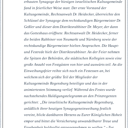
erbauten Synagoge der hiesigen israelitischen Kultusgemeinde
fand in feierlicher Weise statt. Der erste Vorstand der
Kultusgemeinde, Rechtsanwalt Dr. Heidecker, überreichte den
Schlüssel der Synagoge dem rechtskundigen Bürgermeister Dr.
Geßler und dieser dem Distriktsrabbiner Dr. Meyer, der dann
das Gotteshaus eröffnete. Rechtsanwalt Dr. Heidecker, ferner
die beiden Rabbiner von Neumarkt und Nürnberg sowie der
rechtskundige Bürgermeister hielten Ansprachen. Die Haupt-
und Festrede hielt der Distriktsrabbiner. An der Feier nehmen
die Spitzen der Behörden, die städtischen Kollegien sowie eine
große Anzahl von Festgästen von hier und auswärts teil. An die
Einweihungsfeier reihte sich noch ein Festessen an, bei
welchem sich der größte Teil der Mitglieder der
Kultusgemeinde Regensburg beteiligte und das in der
animiertesten Stimmung verlief. Während des Festes wurde
nachstehendes Huldigungstelegramm an den Prinzregenten
gerichtet: „Die israelitische Kultusgemeinde Regensburg,
anläßlich ihrer heutigen Synagogeneinweihung festlich
vereint, blickt dankbaren Herzens zu Eurer Königlichen Hoheit
empor und bittet die Versicherung unwandelbarer Treue und
Ergebenheit huldvollst entgegennehmen zu wollen.“ - Zur