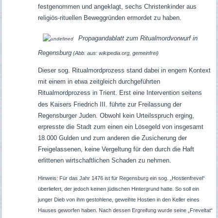
festgenommen und angeklagt, sechs Christenkinder aus
religiös-rituellen Beweggründen ermordet zu haben.
Propagandablatt zum Ritualmordvorwurf in
Regensburg
(Abb. aus: wikipedia.org, gemeinfrei)
Dieser sog. Ritualmordprozess stand dabei in engem Kontext
mit einem in etwa zeitgleich durchgeführten
Ritualmordprozess in Trient. Erst eine Intervention seitens
des Kaisers Friedrich III.
führte zur Freilassung der
Regensburger Juden. Obwohl kein Urteilsspruch erging,
erpresste die Stadt zum einen ein Lösegeld von insgesamt
18.000 Gulden und zum anderen die Zusicherung der
Freigelassenen, keine Vergeltung für den durch die Haft
erlittenen wirtschaftlichen Schaden zu nehmen.
Hinweis: Für das Jahr 1476 ist für Regensburg ein sog. „Hostienfrevel“
überliefert, der jedoch keinen jüdischen Hintergrund hatte. So soll ein
junger Dieb von ihm gestohlene, geweihte Hostien in den Keller eines
Hauses geworfen haben. Nach dessen Ergreifung wurde seine „Freveltat“