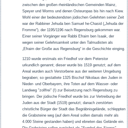
zwischen den großen rheinländischen Gemeinden Mainz,
Speyer und Worms und denen Osteuropas bis hin nach Kiew.
Wohl einer der bedeutendsten jüdischen Gelehrten seiner Zeit
war der Rabbiner Jehuda ben Samuel he-Chasid („Jehuda der
Fromme“), der 1195/1196 nach Regensburg gekommen war.
Einer seiner Vorgänger war Rabbi Efraim ben Isaak, der
wegen seiner Gelehrsamkeit unter den Talmudisten als
„Efraim der Große aus Regensburg“ in die Geschichte einging.
1210 wurde erstmals ein Friedhof vor dem Peterstor
urkundlich genannt; dieser wurde bis 1519 genutzt; auf dem
Areal wurden auch Verstorbene aus der weiteren Umgebung
begraben; so gestattete 1325 Bischof Nikolaus den Juden in
Nieder- und Oberbayern, ihre Toten auf dem Wasser- oder
Landweg "zollfrei" (!) zur Beisetzung nach Regensburg zu
bringen. Der jüdische Friedhof wurde bis zur Vertreibung der
Juden aus der Stadt (1519) genutzt; danach zerstörten
christliche Bürger der Stadt das Begräbnisgelände, schleppten
die Grabsteine weg (auf dem Areal sollen damals mehr als
4.000 Steine gestanden haben) und ebneten das Gelände ein.
Die Grabsteine sollen zunächst als "Symbol des Sieges"