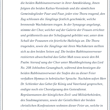
die beiden Rabbinatsverweser in ihrer Amtskleidung, ihnen
folgten die beiden Kultus-Vorstände und die sämtlichen
Gemeindeglieder Paar und Paar, jeder eine Thora tragend, den
Zug schlossen die Jünglinge festlich geschmückt, welche
brennende Wachskerzen trugen. In der Synagoge angelangt,
stimmte der Chor, welcher auf der Galerie der Frauen errichtet
und größtenteils aus der Schuljugend gebildet war, unter dem
Schall der Posaunen ein feierliche Halleluja an. Die Thora
tragenden, sowie die Jünglinge mit ihren Wachskerzen stellten
sich zu den beiden Seiten auf. Die beiden Rabbinatsverweser
rezitierten abwechselnd das Gebet Mah towu sowie den 84.
Psalm: hierauf sang der Chor unter Musikbegleitung das Lied
No. 208 Johlsohns Gesangbuch, während dem bestiegen die
beiden Rabbinatsverweser die Stufen des zu dieser Feier
verfaßten Hymnus in hebräischer Sprache. Nachdem sofort Herr
Dr. Schlenker das Gebet für König und Vaterland gesprochen,
endigte noch ein Choralgesang den Gottesdienst.
Repräsentanten der königlichen Zivil- und Militärbehörden,
des Stadtmagistrates, sowie der Geistlichkeit der beiden
christlichen Konfessionen wohnten dieser Feier an, welche in