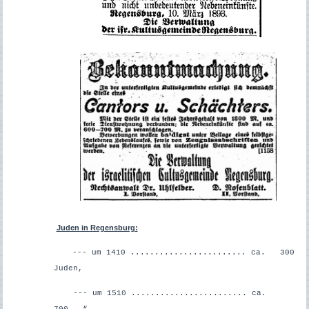
Juden in Regensburg:
--- um 1410 ........................ ca. 300
Juden,
--- um 1510 ........................ ca.
700 “ ,