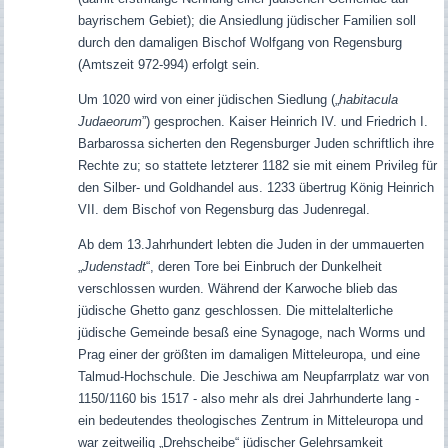
bayrischem Gebiet); die Ansiedlung jüdischer Familien soll
durch den damaligen Bischof Wolfgang von Regensburg
(Amtszeit 972-994) erfolgt sein.
Um 1020 wird von einer jüdischen Siedlung („
habitacula
Judaeorum
”) gesprochen. Kaiser Heinrich IV. und Friedrich I.
Barbarossa sicherten den Regensburger Juden schriftlich ihre
Rechte zu; so stattete letzterer 1182 sie mit einem Privileg für
den Silber- und Goldhandel aus. 1233 übertrug König Heinrich
VII. dem Bischof von Regensburg das Judenregal.
Ab dem 13.Jahrhundert lebten die Juden in der ummauerten
„
Judenstadt
“, deren Tore bei Einbruch der Dunkelheit
verschlossen wurden. Während der Karwoche blieb das
jüdische Ghetto ganz geschlossen. Die mittelalterliche
jüdische Gemeinde besaß eine Synagoge, nach Worms und
Prag einer der größten im damaligen Mitteleuropa, und eine
Talmud-Hochschule. Die Jeschiwa am Neupfarrplatz war von
1150/1160 bis 1517 - also mehr als drei Jahrhunderte lang -
ein bedeutendes theologisches Zentrum in Mitteleuropa und
war zeitweilig „Drehscheibe“ jüdischer Gelehrsamkeit