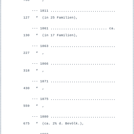
--- 1811 ...............................
127 “ (in 25 Familien),
--- 1861 ........................... ca.
130 “ (in 17 Familien),
--- 1863 ...............................
227 “ ,
--- 1866 ...............................
318 “ ,
--- 1871 ...............................
430 “ ,
--- 1875 ...............................
559 “ ,
--- 1880 ...............................
675 “ (ca. 2% d. Bevölk.),