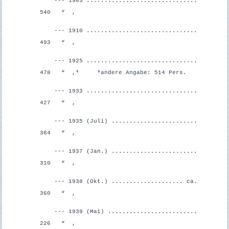
--- 1903 ...............................
540 “ ,
--- 1910 ...............................
493 “ ,
--- 1925 ...............................
478 “ ,
* *andere Angabe: 514 Pers.
--- 1933 ...............................
427 “ ,
--- 1935 (Juli) ........................
364 “ ,
--- 1937 (Jan.) ........................
310 “ ,
--- 1938 (Okt.)
.................... ca.
360 “ ,
--- 1939 (Mai) .........................
226 “ ,