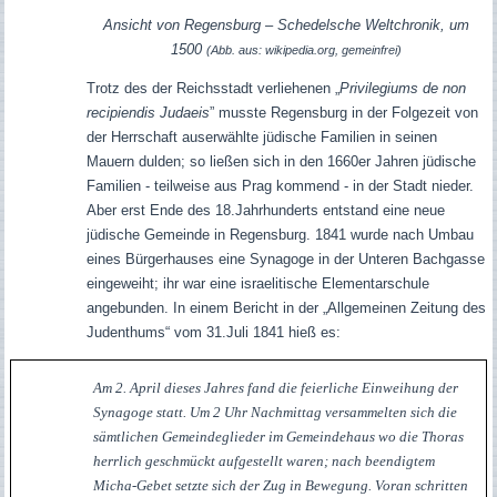
Ansicht von Regensburg – Schedelsche Weltchronik, um
1500
(Abb. aus: wikipedia.org, gemeinfrei)
Trotz des der Reichsstadt verliehenen „
Privilegiums de non
recipiendis Judaeis
” musste Regensburg in der Folgezeit von
der Herrschaft auserwählte jüdische Familien in seinen
Mauern dulden; so ließen sich in den 1660er Jahren jüdische
Familien - teilweise aus Prag kommend - in der Stadt nieder.
Aber erst Ende des 18.Jahrhunderts entstand eine neue
jüdische Gemeinde in Regensburg. 1841 wurde nach Umbau
eines Bürgerhauses eine Synagoge in der Unteren Bachgasse
eingeweiht; ihr war eine israelitische Elementarschule
angebunden.
In einem Bericht in der „Allgemeinen Zeitung des
Judenthums“ vom 31.Juli 1841 hieß es:
Am 2. April dieses Jahres fand die feierliche Einweihung der
Synagoge statt. Um 2 Uhr Nachmittag versammelten sich die
sämtlichen Gemeindeglieder im Gemeindehaus wo die Thoras
herrlich geschmückt aufgestellt waren; nach beendigtem
Micha-Gebet setzte sich der Zug in Bewegung. Voran schritten