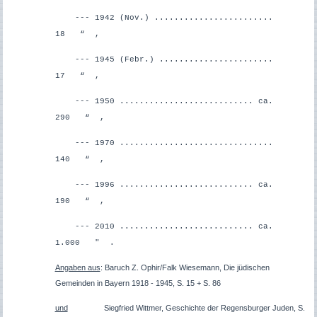
--- 1942 (Nov.) ........................
18 “ ,
--- 1945 (Febr.) .......................
17 “ ,
--- 1950 ........................... ca.
290 “ ,
--- 1970 ...............................
140 “ ,
--- 1996 ........................... ca.
190 “ ,
--- 2010 ........................... ca.
1.000 " .
Angaben aus
: Baruch Z. Ophir/Falk Wiesemann, Die jüdischen
Gemeinden in Bayern 1918 - 1945
,
S. 15 + S. 86
und
Siegfried Wittmer, Geschichte der Regensburger Juden, S.