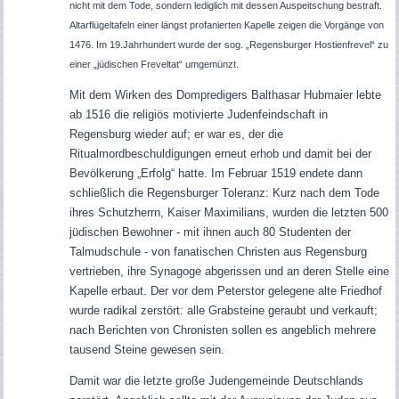
nicht mit dem Tode, sondern lediglich mit dessen Auspeitschung bestraft.
Altarflügeltafeln einer längst profanierten Kapelle zeigen die Vorgänge von
1476. Im 19.Jahrhundert wurde der sog. „Regensburger Hostienfrevel“ zu
einer „jüdischen Freveltat“ umgemünzt.
Mit dem Wirken des Dompredigers Balthasar Hubmaier lebte
ab 1516 die religiös motivierte Judenfeindschaft in
Regensburg wieder auf; er war es, der die
Ritualmordbeschuldigungen erneut erhob und damit bei der
Bevölkerung „Erfolg“ hatte. Im Februar 1519 endete dann
schließlich die Regensburger Toleranz: Kurz nach dem Tode
ihres Schutzherrn, Kaiser Maximilians, wurden die letzten 500
jüdischen Bewohner - mit ihnen auch 80 Studenten der
Talmudschule - von fanatischen Christen aus Regensburg
vertrieben, ihre Synagoge abgerissen und an deren Stelle eine
Kapelle erbaut. Der vor dem Peterstor gelegene alte Friedhof
wurde radikal zerstört: alle Grabsteine geraubt und verkauft;
nach Berichten von Chronisten sollen es angeblich mehrere
tausend Steine gewesen sein.
Damit war die letzte große Judengemeinde Deutschlands