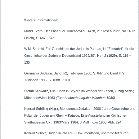
Weitere Informationen:
Moritz Stern, Der Passauer Judenprozeß 1478, in: "Jeschurun", No.11/12
(1928), S. 647 - 673
W.M. Schmid, Zur Geschichte der Juden in Passau, in: "Zeitschrift für die
Geschichte der Juden in Deutschland 1929/30", Heft 2 (1929), S. 119 –
135
Germania Judaica, Band II/2, Tübingen 1968, S. 647 und Band III/2,
Tübingen 1995, S. 1088 - 1091
Stefan Schwarz, Die Juden in Bayern im Wandel der Zeiten, Olzog-Verlag,
München/Wien 1963
(Taschenbuchausgabe München 1980)
Konrad Schilling (Hrg.), Monumenta Judaica - 2000 Jahre Geschichte und
Kultur der Juden am Rhein – Katalog. Eine Ausstellung im Kölnischen
Stadtmuseum Okt. 1963/März 1964, 3. Aufl., Köln 1963, Abb. 294
Konrad Scholz, Juden in Passau - Dokumentation, überarbeitet durch