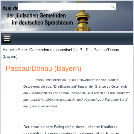
Aktuelle Seite:
Gemeinden (alphabetisch)
P - R
Passau/Donau
(Bayern)
Passau/Donau (Bayern)
Passau mit derzeit ca. 53.000 Einwohnern ist eine Stadt in
Ostbayern; die sog. "Dreiflüssestadt" liegt an der Grenze zu Österreich
am Zusammenfluss von Donau, Inn und Ilz
(Ausschnitt aus hist. Bildkarte,
aus: staatliche-bibliothek-passau.de und Kartenskizze 'Passauer Land',
aus: passauer-land.de).
Der erste sichere Beleg dafür, dass jüdische Kaufleute
regelmäßig die verkehrsgünstig gelegene Stadt Passau