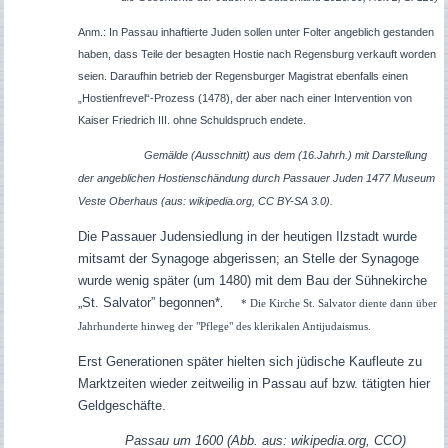
Anm.: In Passau inhaftierte Juden sollen unter Folter angeblich gestanden
haben, dass Teile der besagten Hostie nach Regensburg verkauft worden
seien. Daraufhin betrieb der Regensburger Magistrat ebenfalls einen
„Hostienfrevel“-Prozess (1478), der aber nach einer Intervention von
Kaiser Friedrich III. ohne Schuldspruch endete.
Gemälde (Ausschnitt) aus dem (16.Jahrh.) mit Darstellung
der angeblichen Hostienschändung durch Passauer Juden 1477 Museum
Veste Oberhaus (aus: wikipedia.org, CC BY-SA 3.0).
Die Passauer Judensiedlung in der heutigen Ilzstadt wurde
mitsamt der Synagoge abgerissen; an Stelle der Synagoge
wurde wenig später (um 1480) mit dem Bau der Sühnekirche
„St. Salvator” begonnen*
.
* Die Kirche St. Salvator diente dann über
Jahrhunderte hinweg der "Pflege" des klerikalen Antijudaismus.
Erst Generationen später hielten sich jüdische Kaufleute zu
Marktzeiten wieder zeitweilig in Passau auf bzw. tätigten hier
Geldgeschäfte.
Passau um 1600 (Abb. aus: wikipedia.org, CCO)