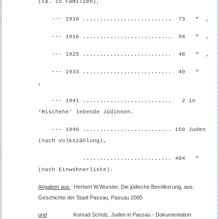
(ca. 15 Familien),
--- 1910 .......................... 73 “ ,
--- 1916 .......................... 98 “ ,
--- 1925 .......................... 48 “ ,
--- 1933 .......................... 40 “
,
--- 1941 .......................... 2 in
‘Mischehe’ lebende Jüdinnen.
--- 1946 .......................... 150 Juden
(nach Volkszählung
),
.......................... 484 “
(nach Einwohnerliste
).
Angaben aus:
Herbert W.Wurster, Die jüdische Bevölkerung, aus:
Geschichte der Stadt Passau, Passau 2000
und
Konrad Scholz, Juden in Passau - Dokumentation