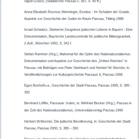
Sigrid Grassl, (Stadtarchiv Passau C 387, S. 40 ff.)
Anna-Elisabeth Rosmus-Wenninger, Exodus - Im Schatten der Gnade.
Aspekte zur Geschichte der Juden im Raum Passau, Tittling 1988
Israel Schwierz, Steinerne Zeugnisse jüdischen Lebens in Bayern - Eine
Dokumentation, Bayrische Landeszentrale für politische Bildungsarbeit,
2.Aufl., München 1992, S. 341 f.
Stefan Rammer (Hrg.), Mahnmal für die Opfer des Nationalsozialismus.
Dokumentation und Aspekte zur Geschichte des „Dritten Reiches” in
Passau, mit Beiträgen von Peter Steinbach und Herbert W. Wurster, in:
Veröffentlichungen zur Kulturgeschichte Passaus 6, Passau 1996
Egon Boshof/u.a., Geschichte der Stadt Passau, Passau 1999, S. 385 -
392
Bernhard Löffler, Passauer Juden, in: Winfried Becker
(Hrg.), Passau in
der Zeit des Nationalsozialismus, Universitätsverlag Passau 1999
Herbert W.Wurster, Die jüdische Bevölkerung, in: Geschichte der Stadt
Passau, Passau 2000, S. 385 – 392
Passau, in: alemannia-judaica.de (
Angaben zur spätmittelalterlichen