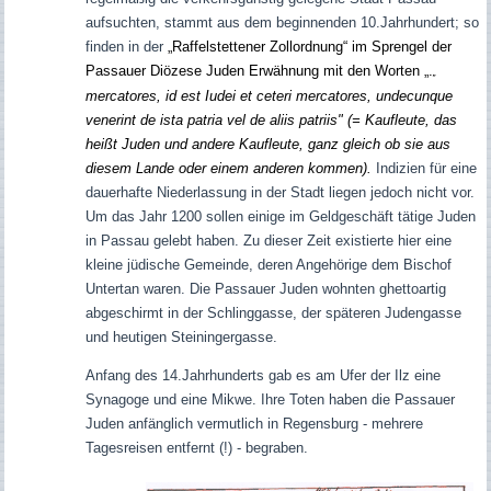
aufsuchten, stammt aus dem beginnenden 10.Jahrhundert;
so
finden in der
„Raffelstettener Zollordnung“ im Sprengel der
Passauer Diözese Juden Erwähnung mit den Worten „.
„
mercatores, id est Iudei et ceteri mercatores, undecunque
venerint de ista patria vel de aliis patriis" (= Kaufleute, das
heißt Juden und andere Kaufleute, ganz gleich ob sie aus
diesem Lande oder einem anderen kommen).
Indizien für eine
dauerhafte Niederlassung in der Stadt liegen jedoch nicht vor.
Um das Jahr 1200 sollen einige im Geldgeschäft tätige Juden
in Passau gelebt haben. Zu dieser Zeit existierte hier eine
kleine jüdische Gemeinde, deren Angehörige dem Bischof
Untertan waren. Die Passauer Juden wohnten ghettoartig
abgeschirmt in der Schlinggasse, der späteren Judengasse
und heutigen Steiningergasse.
Anfang des 14.Jahrhunderts gab es am Ufer der Ilz eine
Synagoge und eine Mikwe. Ihre Toten haben die Passauer
Juden anfänglich vermutlich in Regensburg - mehrere
Tagesreisen entfernt (!) - begraben.