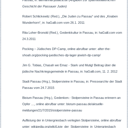
Geschicht der Passauer Juden)
Robert Schlickewitz (Red.), „Die Juden zu Passau“ und des „Knaben
Wunderhorn“, in: haGalil.com vom 26.1. 2011
Rita Loher-Bronold (Red.), Gedenkkultur in Passau, in: haGalil.com vom
24.3.2011
Pocking – Jüdisches DP-Camp, online abrufbar unter: after-the-
shoah.org/pocking-juedisches-dp-lager-jewish-dp-camp/
Jim G.
Tobias,
Chasah we Emaz - Stark und Mutig! Beitrag über die
jüdische Nachkriegsgemeinde in Passau, in: haGalil.com, 11. 2. 2012
Stadt Passau (Hrg.), Stolpersteine in Passau, in: Pressearchiv der Stadt
Passau vom 24.7.2015
Bistum Passau (Hrg.), Gedenken.- Stolpersteine in Passau erinnern an
Opfer
…
, online abrufbar unter: bistum-passau.de/aktuelle-
meldungen/21/7/2015/stolpersteine-passau
Auflistung der in Untergriesbach verlegten Stolpersteine, online abrufbar
unter: wikipedia.org/wiki/Liste_der_Stolpersteine_in_Untergriesbach