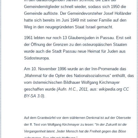
Gemeindemitglieder schnell wieder, sodass sich 1950 die
Gemeinde auflöste. Der Gemeindevorsteher Josef Holländer
hatte sich bereits im Juni 1949 mit seiner Familie auf den
Weg in den neugegründeten Staat Israel gemacht.
1961 lebten nur noch 13 Glaubensjuden in Passau. Erst seit
der Öffnung der Grenzen zu den osteuropäischen Staaten
wurde auch die Stadt Passau neue Heimat für Juden aus
Südosteuropa.
Am 10. November 1996 wurde an der Inn-Promenade das
„Mahnmal für die Opfer des Nationalsozialismus“ enthüllt, das
vom österreichischen Bildhauer Wolfgang Kirchmayer
geschaffen wurde
(Aufn. H.C., 2011, aus: wikipedia.org CC
BY-SA 3.0).
Auf dem Granitwürfel vor dem stählernen Denkmal ist auf der Oberseite
der ff. Text von Wolfgang Kirchmayer zu lesen: "
In der Zukunft
ist die
Vergangenheit latent
.
Jeder Mensch
hat die Freiheit
gegen das Böse
aufzutreten
.
Das gibt mir Hoffnung."