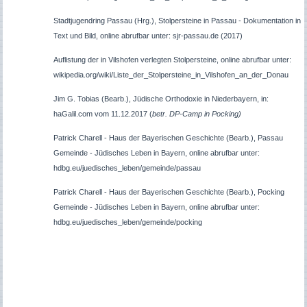
Stadtjugendring Passau (Hrg.), Stolpersteine in Passau - Dokumentation in
Text und Bild, online abrufbar unter: sjr-passau.de (2017)
Auflistung der in Vilshofen verlegten Stolpersteine, online abrufbar unter:
wikipedia.org/wiki/Liste_der_Stolpersteine_in_Vilshofen_an_der_Donau
Jim G. Tobias (Bearb.), Jüdische Orthodoxie in Niederbayern, in:
haGalil.com vom 11.12.2017 (
betr. DP-Camp in Pocking)
Patrick Charell - Haus der Bayerischen Geschichte (Bearb.),
Passau
Gemeinde - Jüdisches Leben in Bayern, online abrufbar unter:
hdbg.eu/juedisches_leben/gemeinde/
passau
Patrick Charell - Haus der Bayerischen Geschichte (Bearb.),
Pocking
Gemeinde - Jüdisches Leben in Bayern, online abrufbar unter:
hdbg.eu/juedisches_leben/gemeinde/
pocking