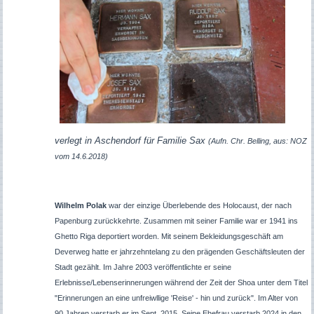
verlegt in Aschendorf für Familie Sax
(Aufn. Chr. Belling,
aus: NOZ
vom 14.6.2018
)
Wilhelm Polak
war der einzige Überlebende des Holocaust, der nach
Papenburg zurückkehrte. Zusammen mit seiner Familie war er 1941 ins
Ghetto Riga deportiert worden. Mit seinem Bekleidungsgeschäft am
Deverweg hatte er jahrzehntelang zu den prägenden Geschäftsleuten der
Stadt gezählt. Im Jahre 2003 veröffentlichte er seine
Erlebnisse/Lebenserinnerungen während der Zeit der Shoa unter dem Titel
"Erinnerungen an eine unfreiwllige 'Reise' - hin und zurück". Im Alter von
90 Jahren verstarb er im Sept. 2015. Seine Ehefrau verstarb 2024 in den