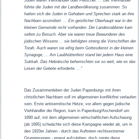
Juden waren Viehhändler oder Fleischer. ... Der Viehhandel
führte die Juden mit der Landbevölkerung zusammen. So
hatten sich die Juden in Gehaben und Sprechen stark an ihre
Nachbarn assimiliert. ... Ein geistlicher Oberhaupt war in der
kleinen Gemeinde nicht vorhanden. Der Landesrabbiner kam
selten zu Besuch. Aber sie waren treue Bewunderer des
jüdischen Wissens ... sie befolgten streng die Vorschriften der
Torah. Auch waren sie eifrig beim Gottesdienst in der kleinen
Synagoge, ... Am Laubhüttenfest stand bei jedem Haus eine
Sukkah. Das Hebräische beherrschten sie so weit, wie es das
Lesen der Gebete erforderte. ...”
Das Zusammenleben der Juden Papenburgs mit ihren
christlichen Nachbarn soll im allgemeinen konfliktfrei verlaufen
sein. Erste antisemitische Hetze, vor allem gegen jüdische
Viehhändler der Region, kam in Papenburg/Aschendorf um
1890 auf; mit dem allgemeinen wirtschaftlichen Aufschwung
(ab 1895) schwächte sich diese Kampagne wieder ab, um in
den 1920er Jahren - durch das Auftreten rechtsextremer
Gruppierungen - erneut aufzuleben; doch zeigte diese