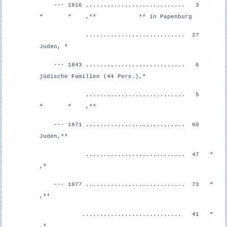
--- 1816 ............................ 3
“ “ ,**
** in Papenburg
............................ 27
Juden, *
--- 1843 ............................ 6
jüdische Familien (44 Pers.),*
............................ 5
“ “ ,**
--- 1871 ............................ 60
Juden,**
............................ 47 “
,*
--- 1877 ............................ 73 “
,**
............................ 41 “
,*