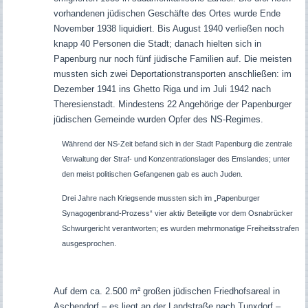
vorhandenen jüdischen Geschäfte des Ortes wurde Ende
November 1938 liquidiert. Bis August 1940 verließen noch
knapp 40 Personen die Stadt; danach hielten sich in
Papenburg nur noch fünf jüdische Familien auf. Die meisten
mussten sich zwei Deportationstransporten anschließen: im
Dezember 1941 ins Ghetto Riga und im Juli 1942 nach
Theresienstadt. Mindestens 22 Angehörige der Papenburger
jüdischen Gemeinde wurden Opfer des NS-Regimes.
Während der NS-Zeit befand sich in der Stadt Papenburg die zentrale
Verwaltung der Straf- und Konzentrationslager des Emslandes; unter
den meist politischen Gefangenen gab es auch Juden.
Drei Jahre nach Kriegsende mussten sich im „Papenburger
Synagogenbrand-Prozess“ vier aktiv Beteiligte vor dem Osnabrücker
Schwurgericht verantworten; es wurden mehrmonatige Freiheitsstrafen
ausgesprochen.
Auf dem ca. 2.500 m² großen jüdischen Friedhofsareal in
Aschendorf – es liegt an der Landstraße nach Tunxdorf –