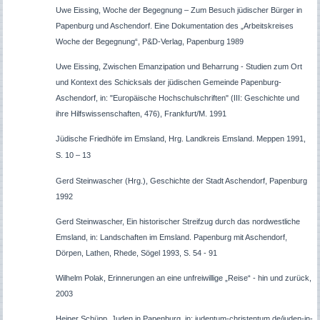
Uwe Eissing, Woche der Begegnung – Zum Besuch jüdischer Bürger in
Papenburg und Aschendorf. Eine Dokumentation des „Arbeitskreises
Woche der Begegnung“, P&D-Verlag, Papenburg 1989
Uwe Eissing, Zwischen Emanzipation und Beharrung - Studien zum Ort
und Kontext des Schicksals der jüdischen Gemeinde Papenburg-
Aschendorf, in: "Europäische Hochschulschriften" (III: Geschichte und
ihre Hilfswissenschaften, 476), Frankfurt/M. 1991
Jüdische Friedhöfe im Emsland, Hrg. Landkreis Emsland. Meppen 1991,
S. 10 – 13
Gerd Steinwascher (Hrg.), Geschichte der Stadt Aschendorf, Papenburg
1992
Gerd Steinwascher, Ein historischer Streifzug durch das nordwestliche
Emsland, in: Landschaften im Emsland. Papenburg mit Aschendorf,
Dörpen, Lathen, Rhede, Sögel 1993, S. 54 - 91
Wilhelm Polak, Erinnerungen an eine unfreiwillige „Reise“ - hin und zurück,
2003
Heiner Schüpp, Juden in Papenburg, in: judentum-christentum.de/juden-in-