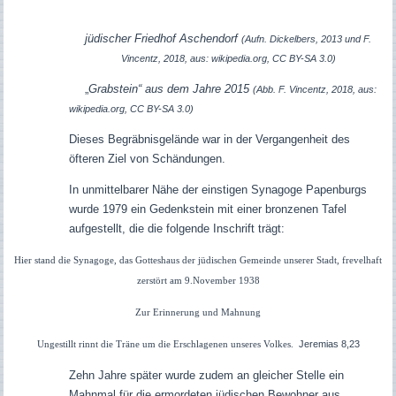
jüdischer Friedhof Aschendorf
(Aufn. Dickelbers, 2013 und F.
Vincentz, 2018, aus: wikipedia.org, CC BY-SA 3.0)
„
Grabstein“ aus dem Jahre 2015
(Abb. F. Vincentz, 2018, aus:
wikipedia.org, CC BY-SA 3.0)
Dieses Begräbnisgelände war in der Vergangenheit des
öfteren Ziel von Schändungen.
In unmittelbarer Nähe der einstigen Synagoge Papenburgs
wurde 1979 ein Gedenkstein mit einer bronzenen Tafel
aufgestellt, die die folgende Inschrift trägt:
Hier stand die Synagoge, das Gotteshaus der jüdischen Gemeinde unserer Stadt, frevelhaft
zerstört am 9.November 1938
Zur Erinnerung und Mahnung
Jeremias 8,23
Ungestillt rinnt die Träne um die Erschlagenen unseres Volkes.
Zehn Jahre später wurde zudem an gleicher Stelle ein
Mahnmal für die ermordeten jüdischen Bewohner aus