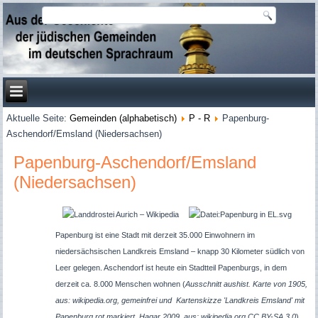
Aktuelle Seite:
Gemeinden (alphabetisch)
P - R
Papenburg-
Aschendorf/Emsland (Niedersachsen)
Papenburg-Aschendorf/Emsland
(Niedersachsen)
Papenburg ist eine Stadt mit derzeit 35.000 Einwohnern im
niedersächsischen Landkreis Emsland – knapp 30 Kilometer südlich von
Leer gelegen. Aschendorf ist heute ein Stadtteil Papenburgs, in dem
derzeit ca. 8.000 Menschen wohnen (
Ausschnitt aus
hist. Karte von 1905,
aus: wikipedia.org, gemeinfrei und
Kartenskizze 'Landkreis Emsland' mit
Papenburg rot markiert, Hagar 2009, aus: wikipedia.org CC BY-SA 3.0
).