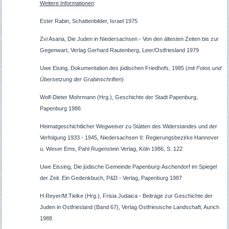
Weitere Informationen
:
Ester Rabin, Schattenbilder, Israel 1975
Zvi Asaria, Die Juden in Niedersachsen - Von den ältesten Zeiten bis zur
Gegenwart, Verlag Gerhard Rautenberg, Leer/Ostfriesland 1979
Uwe Eising, Dokumentation des jüdischen Friedhofs, 1985 (
mit Fotos und
Übersetzung der Grabinschriften
)
Wolf-Dieter Mohrmann (Hrg.), Geschichte der Stadt Papenburg,
Papenburg 1986
Heimatgeschichtlicher Wegweiser zu Stätten des Widerstandes und der
Verfolgung 1933 - 1945, Niedersachsen II: Regierungsbezirke Hannover
u. Weser Ems, Pahl-Rugenstein Verlag, Köln 1986, S. 122
Uwe Eissing, Die jüdische Gemeinde Papenburg-Aschendorf im Spiegel
der Zeit. Ein Gedenkbuch, P&D - Verlag, Papenburg 1987
H.Reyer/M.Tielke (Hrg.), Frisia Judaica - Beiträge zur Geschichte der
Juden in Ostfriesland (Band 67), Verlag Ostfriesische Landschaft, Aurich
1988