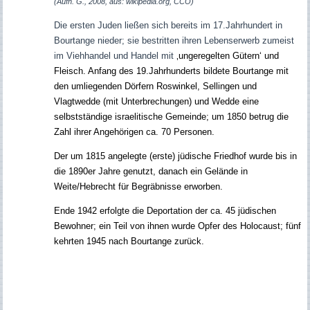
(Aufn. G., 2008, aus: wikipedia.org, CCO)
Die ersten Juden ließen sich bereits im 17.Jahrhundert in
Bourtange nieder; sie bestritten ihren Lebenserwerb zumeist
im Viehhandel und Handel mit
‚ungeregelten Gütern‘ und
Fleisch. Anfang des 19.Jahrhunderts bildete Bourtange mit
den umliegenden Dörfern Roswinkel, Sellingen und
Vlagtwedde (mit Unterbrechungen) und Wedde eine
selbstständige israelitische Gemeinde; um 1850 betrug die
Zahl ihrer Angehörigen ca. 70 Personen.
Der um 1815 angelegte (erste) jüdische Friedhof wurde bis in
die 1890er Jahre genutzt, danach ein Gelände in
Weite/Hebrecht für Begräbnisse erworben.
Ende 1942 erfolgte die Deportation der ca. 45 jüdischen
Bewohner; ein Teil von ihnen wurde Opfer des Holocaust; fünf
kehrten 1945 nach Bourtange zurück.