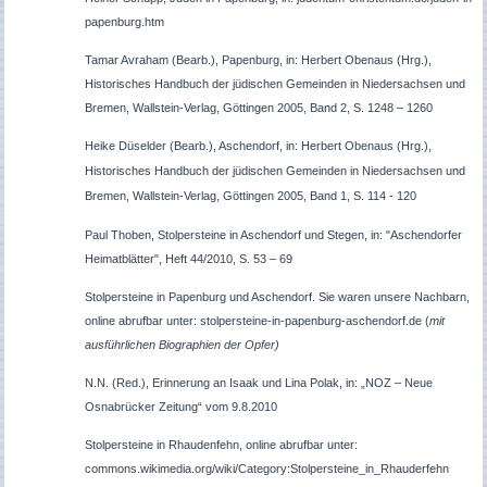
papenburg.htm
Tamar Avraham (Bearb.), Papenburg, in: Herbert Obenaus (Hrg.),
Historisches Handbuch der jüdischen Gemeinden in Niedersachsen und
Bremen, Wallstein-Verlag, Göttingen 2005, Band 2, S. 1248 – 1260
Heike Düselder (Bearb.), Aschendorf, in: Herbert Obenaus (Hrg.),
Historisches Handbuch der jüdischen Gemeinden in Niedersachsen und
Bremen, Wallstein-Verlag, Göttingen 2005, Band 1, S. 114 - 120
Paul Thoben, Stolpersteine in Aschendorf und Stegen, in: "Aschendorfer
Heimatblätter", Heft 44/2010, S. 53 – 69
Stolpersteine in Papenburg und Aschendorf. Sie waren unsere Nachbarn,
online abrufbar unter: stolpersteine-in-papenburg-aschendorf.de (
mit
ausführlichen Biographien der Opfer)
N.N. (Red.), Erinnerung an Isaak und Lina Polak, in: „NOZ – Neue
Osnabrücker Zeitung“ vom 9.8.2010
Stolpersteine in Rhaudenfehn, online abrufbar unter:
commons.wikimedia.org/wiki/Category:Stolpersteine_in_Rhauderfehn