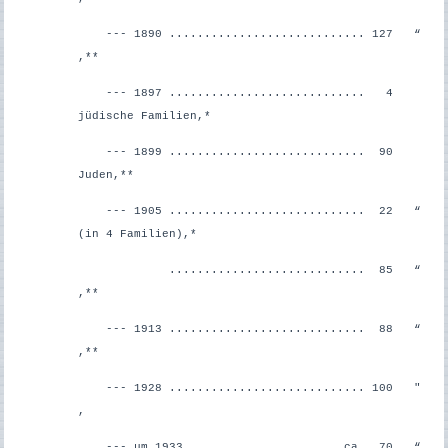
--- 1890 ............................ 127 “
,**
--- 1897 ............................ 4
jüdische Familien,*
--- 1899 ............................ 90
Juden,**
--- 1905 ............................ 22 “
(in 4 Familien),*
............................ 85 “
,**
--- 1913 ............................ 88 “
,**
--- 1928 ............................ 100 "
,
--- um 1933 ..................... ca. 70 “