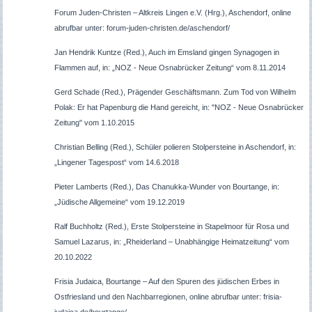
Forum Juden-Christen – Altkreis Lingen e.V. (Hrg.), Aschendorf, online
abrufbar unter: forum-juden-christen.de/aschendorf/
Jan Hendrik Kuntze (Red.), Auch im Emsland gingen Synagogen in
Flammen auf, in: „NOZ - Neue Osnabrücker Zeitung“ vom 8.11.2014
Gerd Schade (Red.), Prägender Geschäftsmann.
Zum Tod von Wilhelm
Polak: Er hat Papenburg die Hand gereicht, in: "NOZ - Neue Osnabrücker
Zeitung" vom 1.10.2015
Christian Belling (Red.), Schüler polieren Stolpersteine in Aschendorf, in:
„Lingener Tagespost“ vom 14.6.2018
Pieter Lamberts (Red.), Das Chanukka-Wunder von Bourtange, in:
„Jüdische Allgemeine“ vom 19.12.2019
Ralf Buchholtz (Red.), Erste Stolpersteine in Stapelmoor für Rosa und
Samuel Lazarus, in: „Rheiderland – Unabhängige Heimatzeitung“ vom
20.10.2022
Frisia Judaica, Bourtange – Auf den Spuren des jüdischen Erbes in
Ostfriesland und den Nachbarregionen, online abrufbar unter: frisia-
judaica.de/bourtange/