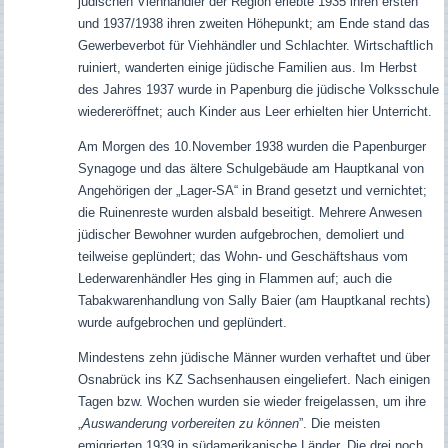
jüdischen Viehhändler der Region erlebte 1935 ihren ersten
und 1937/1938 ihren zweiten Höhepunkt; am Ende stand das
Gewerbeverbot für Viehhändler und Schlachter. Wirtschaftlich
ruiniert, wanderten einige jüdische Familien aus. Im Herbst
des Jahres 1937 wurde in Papenburg die jüdische Volksschule
wiedereröffnet; auch Kinder aus Leer erhielten hier Unterricht.
Am Morgen des 10.November 1938 wurden die Papenburger
Synagoge und das ältere Schulgebäude am Hauptkanal von
Angehörigen der „Lager-SA“ in Brand gesetzt und vernichtet;
die Ruinenreste wurden alsbald beseitigt. Mehrere Anwesen
jüdischer Bewohner wurden aufgebrochen, demoliert und
teilweise geplündert; das Wohn- und Geschäftshaus vom
Lederwarenhändler Hes ging in Flammen auf; auch die
Tabakwarenhandlung von Sally Baier (am Hauptkanal rechts)
wurde aufgebrochen und geplündert.
Mindestens zehn jüdische Männer wurden verhaftet und über
Osnabrück ins KZ Sachsenhausen eingeliefert.
Nach einigen
Tagen bzw. Wochen wurden sie wieder freigelassen, um ihre
„
Auswanderung vorbereiten zu können
”. Die meisten
emigrierten 1939 in südamerikanische Länder. Die drei noch