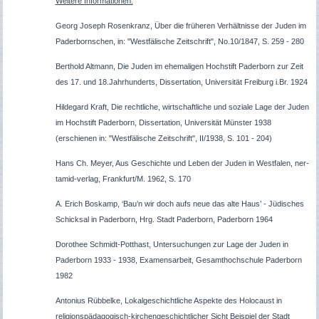
Weitere Informationen:
Georg Joseph Rosenkranz, Über die früheren Verhältnisse der Juden im
Paderbornschen, in: "Westfälische Zeitschrift", No.10/1847, S. 259 - 280
Berthold Altmann, Die Juden im ehemaligen Hochstift Paderborn zur Zeit
des 17. und 18.Jahrhunderts, Dissertation, Universität Freiburg i.Br. 1924
Hildegard Kraft, Die rechtliche, wirtschaftliche und soziale Lage der Juden
im Hochstift Paderborn, Dissertation, Universität Münster 1938
(erschienen in: "Westfälische Zeitschrift", II/1938, S. 101 - 204)
Hans Ch. Meyer, Aus Geschichte und Leben der Juden in Westfalen, ner-
tamid-verlag, Frankfurt/M. 1962, S. 170
A. Erich Boskamp, ‘Bau’n wir doch aufs neue das alte Haus’ - Jüdisches
Schicksal in Paderborn, Hrg. Stadt Paderborn, Paderborn 1964
Dorothee Schmidt-Potthast, Untersuchungen zur Lage der Juden in
Paderborn 1933 - 1938, Examensarbeit, Gesamthochschule Paderborn
1982
Antonius Rübbelke, Lokalgeschichtliche Aspekte des Holocaust in
religionspädagogisch-kirchengeschichtlicher Sicht Beispiel der Stadt