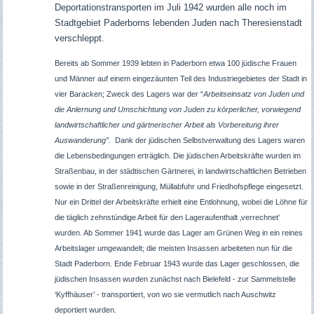
Deportationstransporten im Juli 1942 wurden alle noch im
Stadtgebiet Paderborns lebenden Juden nach Theresienstadt
verschleppt.
Bereits ab Sommer 1939 lebten in Paderborn etwa 100 jüdische Frauen
und Männer auf einem eingezäunten Teil des Industriegebietes der Stadt in
vier Baracken; Zweck des Lagers war der “
Arbeitseinsatz von Juden und
die Anlernung und Umschichtung von Juden zu körperlicher, vorwiegend
landwirtschaftlicher und gärtnerischer Arbeit als Vorbereitung ihrer
Auswanderung”.
Dank der jüdischen Selbstverwaltung des Lagers waren
die Lebensbedingungen erträglich. Die jüdischen Arbeitskräfte wurden im
Straßenbau, in der städtischen Gärtnerei, in landwirtschaftlichen Betrieben
sowie in der Straßenreinigung, Müllabfuhr und Friedhofspflege eingesetzt.
Nur ein Drittel der Arbeitskräfte erhielt eine Entlohnung, wobei die Löhne für
die täglich zehnstündige Arbeit für den Lageraufenthalt ‚verrechnet’
wurden. Ab Sommer 1941 wurde das Lager am Grünen Weg in ein reines
Arbeitslager umgewandelt; die meisten Insassen arbeiteten nun für die
Stadt Paderborn. Ende Februar 1943 wurde das Lager geschlossen, die
jüdischen Insassen wurden zunächst nach Bielefeld - zur Sammelstelle
‘Kyffhäuser’ - transportiert, von wo sie vermutlich nach Auschwitz
deportiert wurden.