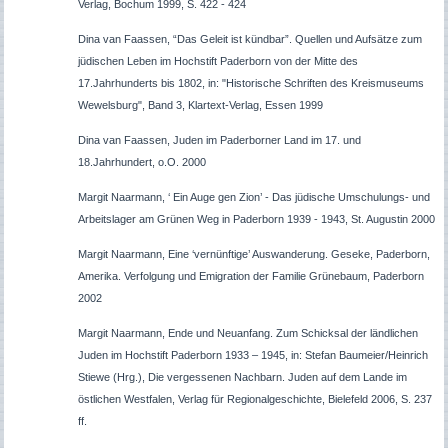
Verlag, Bochum 1999, S. 422 - 424
Dina van Faassen, “Das Geleit ist kündbar”. Quellen und Aufsätze zum
jüdischen Leben im Hochstift Paderborn von der Mitte des
17.Jahrhunderts bis 1802, in: "Historische Schriften des Kreismuseums
Wewelsburg", Band 3, Klartext-Verlag, Essen 1999
Dina van Faassen, Juden im Paderborner Land im 17. und
18.Jahrhundert, o.O. 2000
Margit Naarmann, ‘ Ein Auge gen Zion’ - Das jüdische Umschulungs- und
Arbeitslager am Grünen Weg in Paderborn 1939 - 1943, St. Augustin 2000
Margit Naarmann, Eine ‘vernünftige’ Auswanderung. Geseke, Paderborn,
Amerika. Verfolgung und Emigration der Familie Grünebaum, Paderborn
2002
Margit Naarmann, Ende und Neuanfang. Zum Schicksal der ländlichen
Juden im Hochstift Paderborn 1933 – 1945, in: Stefan Baumeier/Heinrich
Stiewe (Hrg.), Die vergessenen Nachbarn. Juden auf dem Lande im
östlichen Westfalen, Verlag für Regionalgeschichte, Bielefeld 2006, S. 237
ff.