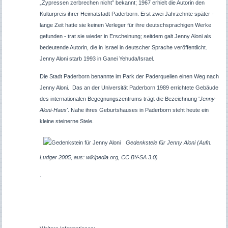
„Zypressen zerbrechen nicht” bekannt; 1967 erhielt die Autorin den
Kulturpreis ihrer Heimatstadt Paderborn. Erst zwei Jahrzehnte später -
lange Zeit hatte sie keinen Verleger für ihre deutschsprachigen Werke
gefunden - trat sie wieder in Erscheinung; seitdem galt Jenny Aloni als
bedeutende Autorin, die in Israel in deutscher Sprache veröffentlicht.
Jenny Aloni starb 1993 in Ganei Yehuda/Israel.
Die Stadt Paderborn benannte im Park der Paderquellen einen Weg nach
Jenny Aloni. Das an der Universität Paderborn 1989 errichtete Gebäude
des internationalen Begegnungszentrums trägt die Bezeichnung '
Jenny-
Aloni-Haus'
.
Nahe ihres Geburtshauses in Paderborn steht heute ein
kleine steinerne Stele.
Gedenkstele für Jenny Aloni (Aufn.
Ludger 2005, aus: wikipedia.org, CC BY-SA 3.0)
.