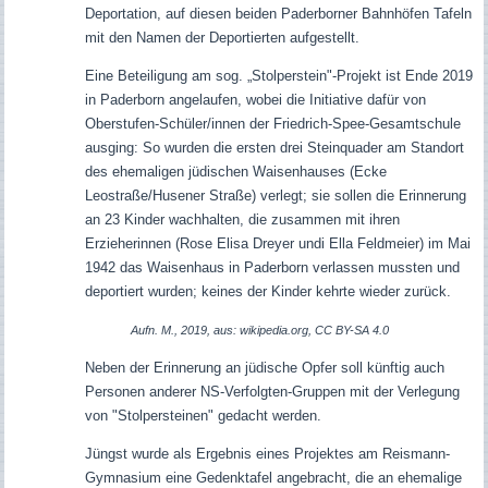
Deportation, auf diesen beiden Paderborner Bahnhöfen Tafeln
mit den Namen der Deportierten aufgestellt.
Eine Beteiligung am sog. „Stolperstein"-Projekt
ist Ende 2019
in Paderborn angelaufen, wobei
die Initiative dafür von
Oberstufen-Schüler/innen der Friedrich-Spee-Gesamtschule
aus
ging: So wurden d
ie ersten
drei
Steinquader
am
Standort
des ehemaligen jüdischen Waisenhauses (Ecke
Leostraße/Husener Straße) verlegt; sie sollen die Erinnerung
an 23 Kinder wachhalten, die zusammen mit ihren
Erzieherinnen (Rose Elisa Dreyer undi Ella Feldmeier) im Mai
1942 das Waisenhaus in Paderborn verlassen mussten und
deportiert wurden; keines der Kinder kehrte wieder zurück.
Aufn. M., 2019, aus: wikipedia.org, CC BY-SA 4.0
Neben der Erinnerung an jüdische Opfer soll
künftig
auch
Personen anderer NS-Verfolgten-Gruppen mit der Verlegung
von "Stolpersteinen" gedacht werden.
Jüngst wurde als Ergebnis eines Projektes am Reismann-
Gymnasium eine Gedenktafel angebracht, die an ehemalige