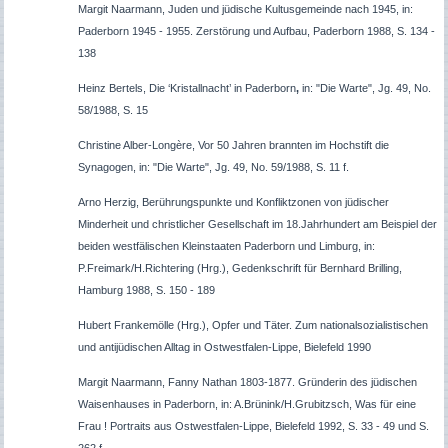
Margit Naarmann, Juden und jüdische Kultusgemeinde nach 1945, in:
Paderborn 1945 - 1955. Zerstörung und Aufbau, Paderborn 1988, S. 134 -
138
Heinz Bertels, Die ‘Kristallnacht’ in Paderborn
,
in: "Die Warte", Jg. 49, No.
58/1988, S. 15
Christine Alber-Longère, Vor 50 Jahren brannten im Hochstift die
Synagogen, in: "Die Warte", Jg. 49, No. 59/1988, S. 11 f.
Arno Herzig, Berührungspunkte und Konfliktzonen von jüdischer
Minderheit und christlicher Gesellschaft im 18.Jahrhundert am Beispiel der
beiden westfälischen Kleinstaaten Paderborn und Limburg, in:
P.Freimark/H.Richtering (Hrg.), Gedenkschrift für Bernhard Brilling,
Hamburg 1988, S. 150 - 189
Hubert Frankemölle (Hrg.), Opfer und Täter. Zum nationalsozialistischen
und antijüdischen Alltag in Ostwestfalen-Lippe, Bielefeld 1990
Margit Naarmann, Fanny Nathan 1803-1877.
Gründerin des jüdischen
Waisenhauses in Paderborn, in: A.Brünink/H.Grubitzsch, Was für eine
Frau ! Portraits aus Ostwestfalen-Lippe, Bielefeld 1992, S. 33 - 49 und S.
262 f.