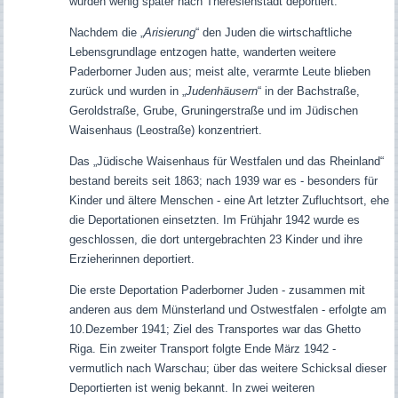
wurden wenig später nach Theresienstadt deportiert.
Nachdem die „
Arisierung
“ den Juden die wirtschaftliche
Lebensgrundlage entzogen hatte, wanderten weitere
Paderborner Juden aus; meist alte, verarmte Leute blieben
zurück und wurden in „
Judenhäusern
“ in der Bachstraße,
Geroldstraße, Grube, Gruningerstraße und im Jüdischen
Waisenhaus (Leostraße) konzentriert.
Das „Jüdische Waisenhaus für Westfalen und das Rheinland“
bestand bereits seit 1863; nach 1939 war es - besonders für
Kinder und ältere Menschen - eine Art letzter Zufluchtsort, ehe
die Deportationen einsetzten. Im Frühjahr 1942 wurde es
geschlossen, die dort untergebrachten 23 Kinder und ihre
Erzieherinnen deportiert.
Die erste Deportation Paderborner Juden - zusammen mit
anderen aus dem Münsterland und Ostwestfalen - erfolgte am
10.Dezember 1941; Ziel des Transportes war das Ghetto
Riga. Ein zweiter Transport folgte Ende März 1942 -
vermutlich nach Warschau; über das weitere Schicksal dieser
Deportierten ist wenig bekannt. In zwei weiteren