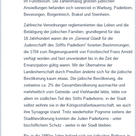
im Fürstbistum. Die zahlenmäßig größten jüdischen
Ansiedlungen befanden sich seinerzeit in Warburg, Paderborn,
Beverungen, Borgentreich, Brakel und Steinheim.
Zahlreiche Verordnungen reglementierten das Leben und die
Betätigung der jüdischen Familien; grundlegend für das
18.Jahrhundert waren die im „
General Glaidt für die
Judenschafft des Stiffts Paderborn
“ fixierten Bestimmungen,
die 1704 zum Regierungsantritt von Fürstbischof Franz Arnold
verfügt worden und fast unverändert bis in die Zeit der
Emanzipation gültig waren. Mit der Übernahme der
Landesherrschaft durch Preußen änderte sich für die jüdische
Bevölkerung kaum etwas. Die jüdische Bevölkerung, die
zeitweise ca. 2% der Gesamtbevölkerung ausmachte und
mehrheitlich vom Getreide- und Viehhandel lebte, lebte vor
allem im südlichen Teil des Stifts Paderborns; in der Stadt
selbst wohnte sie in der Königssträßerbauernschaft, wo auch
ihre Synagoge stand. Trotz wiederholter Pogrome seitens der
Stadtbevölkerung konnten die Juden Paderborns - unter
bischöflichem Schutz - weiter in der Stadt bleiben.
Bis in die 1880er Jahre befand sich ein jüdisches Bethaus in