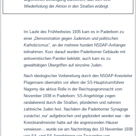
Wiederholung der Aktion in den Straßen erübrigt.
Im Laufe des Frühherbstes 1935 kam es in Paderborn zu
einer „
Demonstration gegen Judentum und politischen
Katholizismus
”, an der mehrere hundert NSDAP-Anhänger
teilnahmen. Kurz darauf wurden Paderborner Gebäude mit
antisemitischen Parolen beklebt; auch kam es zu
gewalttätigen Übergriffen auf einzelne Juden.
Nach ideologischer Vorbereitung durch den NSDAP-Kreisleiter
Plagemann übernahm vor allem der SS-Hauptsturmführer
Nagorny die aktive Rolle in der Reichspogromnacht vom
November 1938 in Paderborn: SS-Angehörige zogen
randalierend durch die Straßen, plünderten und nahmen
zahlreiche Juden fest. Nachdem die Paderborner Synagoge
zunächst ‚nur’ aufgebrochen und geplündert worden war - der
Kreisbrandmeister hatte auf die angrenzenden Häuser
verwiesen -, wurde sie am Nachmittag des 10.November 1938
von SA- und SS-Angehörigen vor Tausenden von