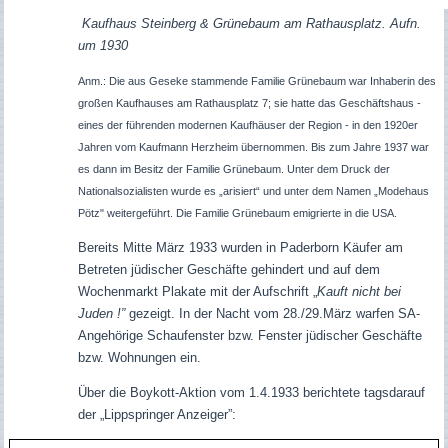
Kaufhaus Steinberg & Grünebaum am Rathausplatz. Aufn.
um 1930
Anm.: Die aus Geseke stammende Familie Grünebaum war Inhaberin des
großen Kaufhauses am Rathausplatz 7; sie hatte das Geschäftshaus -
eines der führenden modernen Kaufhäuser der Region - in den 1920er
Jahren vom Kaufmann Herzheim übernommen. Bis zum Jahre 1937 war
es dann im Besitz der Familie Grünebaum. Unter dem Druck der
Nationalsozialisten wurde es „arisiert“ und unter dem Namen „Modehaus
Pötz" weitergeführt. Die Familie Grünebaum emigrierte in die USA.
Bereits Mitte März 1933 wurden in Paderborn Käufer am
Betreten jüdischer Geschäfte gehindert und auf dem
Wochenmarkt Plakate mit der Aufschrift „
Kauft nicht bei
Juden !”
gezeigt. In der Nacht vom 28./29.März warfen SA-
Angehörige Schaufenster bzw. Fenster jüdischer Geschäfte
bzw. Wohnungen ein.
Über die Boykott-Aktion vom 1.4.1933 berichtete tagsdarauf
der „Lippspringer Anzeiger”: