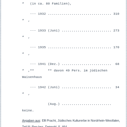
“ (in ca. 80 Familien),
--- 1932 ................................ 310
“ ,
--- 1933 (Juni) ......................... 273
“ ,
--- 1935 ................................ 170
“ ,
--- 1941 (Dez.) ......................... 68
“ ,** *
* davon 49 Pers. im jüdischen
Waisenhaus
--- 1942 (Juni) ......................... 34
“ ,
(Aug.) .........................
keine.
Angaben aus
: Elfi Pracht, Jüdisches Kulturerbe in Nordrhein-Westfalen,
Teil III: Reg.bez. Detmold, S. 464