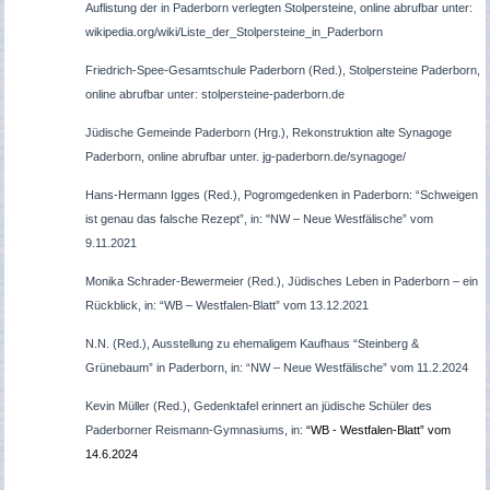
Auflistung der in Paderborn verlegten Stolpersteine, online abrufbar unter:
wikipedia.org/wiki/Liste_der_Stolpersteine_in_Paderborn
Friedrich-Spee-Gesamtschule Paderborn (Red.), Stolpersteine Paderborn,
online abrufbar unter: stolpersteine-paderborn.de
Jüdische Gemeinde Paderborn (Hrg.), Rekonstruktion alte Synagoge
Paderborn, online abrufbar unter. jg-paderborn.de/synagoge/
Hans-Hermann Igges (Red.), Pogromgedenken in Paderborn: “Schweigen
ist genau das falsche Rezept”, in: "NW – Neue Westfälische” vom
9.11.2021
Monika Schrader-Bewermeier (Red.), Jüdisches Leben in Paderborn – ein
Rückblick, in: “WB – Westfalen-Blatt” vom 13.12.2021
N.N. (Red.), Ausstellung zu ehemaligem Kaufhaus “Steinberg &
Grünebaum” in Paderborn, in: “NW – Neue Westfälische” vom 11.2.2024
Kevin Müller (Red.), Gedenktafel erinnert an jüdische Schüler des
Paderborner Reismann-Gymnasiums, in:
“WB - Westfalen-Blatt” vom
14.6.2024