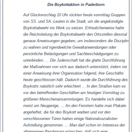
Die Boykottaktion in Paderborn
Auf Glockenschlag 10 Uhr rückten heute vormittag Gruppen
von SS. und SA.-Leuten in die Stadt, um die angekündigte
Boykottabwehr ins Werk zu setzen. Erfreulicherweise hatte
die Reichsleitung der Boykottabwehr den Ortsstellen diesmal
genaue Anweisungen gegeben, um insbesonders die Disziplin
zu wahren und irgendwelche Gewaltanwendungen oder
persönliche Belästigungen und Sachbeschädigungen zu
unterbinden. ... Die Judenschaft hat die glatte Durchführung
der Maßnahmen von sich aus dadurch unterstützt, indem sie
einer Anweisung ihrer Organisation folgend, ihre Geschäfte
heute geschlossen hält. Dadurch wurde die Durchführung des
Boykotts natürlich sehr erleichtert ... In den Straßen kam es
vor den betreffenden Geschäften am heutigen Vormittag zu
größeren Menschenansammlungen. Es handelte sich dabei
meist um Neugierige, ... An den Fenstern hatte man Plakate
angeheftet, die für den Boykott warben und vor den
verschlossenen Türen hatten einige Nationalsozialisten
Aufstellung genommen. ... Man darf schon im Interesse der
allgemeinen Beruhigung wünschen, daß sich eine