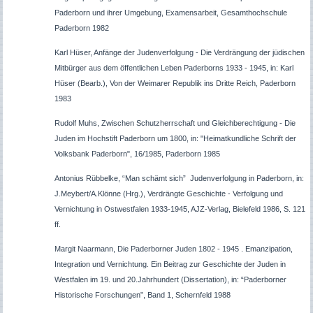
Paderborn und ihrer Umgebung, Examensarbeit, Gesamthochschule
Paderborn 1982
Karl Hüser, Anfänge der Judenverfolgung - Die Verdrängung der jüdischen
Mitbürger aus dem öffentlichen Leben Paderborns 1933 - 1945, in: Karl
Hüser (Bearb.), Von der Weimarer Republik ins Dritte Reich, Paderborn
1983
Rudolf Muhs, Zwischen Schutzherrschaft und Gleichberechtigung - Die
Juden im Hochstift Paderborn um 1800, in: "Heimatkundliche Schrift der
Volksbank Paderborn", 16/1985, Paderborn 1985
Antonius Rübbelke, “Man schämt sich” Judenverfolgung in Paderborn, in:
J.Meybert/A.Klönne (Hrg.), Verdrängte Geschichte - Verfolgung und
Vernichtung in Ostwestfalen 1933-1945, AJZ-Verlag, Bielefeld 1986, S. 121
ff.
Margit Naarmann, Die Paderborner Juden 1802 - 1945 . Emanzipation,
Integration und Vernichtung. Ein Beitrag zur Geschichte der Juden in
Westfalen im 19. und 20.Jahrhundert (Dissertation), in: “Paderborner
Historische Forschungen”, Band 1, Schernfeld 1988