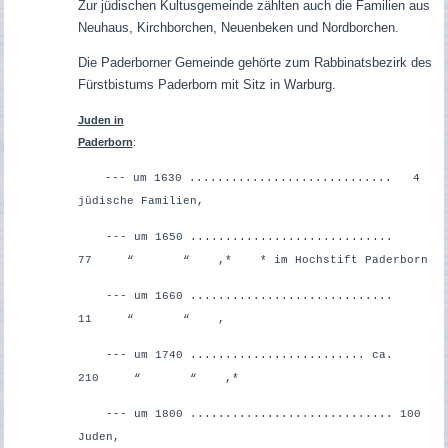
Zur jüdischen Kultusgemeinde zählten auch die Familien aus
Neuhaus, Kirchborchen, Neuenbeken und Nordborchen.
Die Paderborner Gemeinde gehörte zum Rabbinatsbezirk des
Fürstbistums Paderborn mit Sitz in Warburg.
Juden in
Paderborn
--- um 1630 ............................. 4
jüdische Familien,
--- um 1650 .............................
77 “ “ ,*
* im Hochstift
Paderborn
--- um 1660 .............................
11 “ “ ,
--- um 1740 ......................... ca.
210 “ “ ,*
--- um 1800 ............................. 100
Juden,