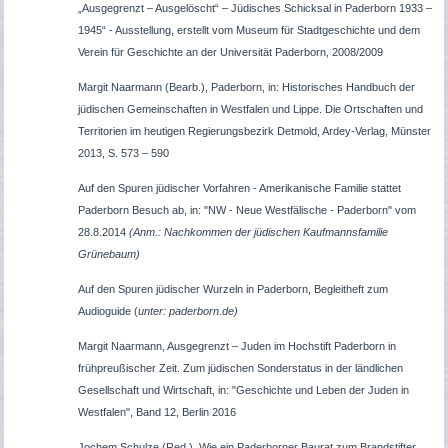
„
Ausgegrenzt – Ausgelöscht“ –
Jüdisches Schicksal in Paderborn 1933 –
1945“ -
Ausstellung, erstellt vom Museum für Stadtgeschichte und dem
Verein für Geschichte an der Universität Paderborn, 2008/2009
Margit Naarmann (Bearb.), Paderborn, in: Historisches Handbuch der
jüdischen Gemeinschaften in Westfalen und Lippe. Die Ortschaften und
Territorien im heutigen Regierungsbezirk Detmold, Ardey-Verlag, Münster
2013, S. 573 – 590
Auf den Spuren jüdischer Vorfahren - Amerikanische Familie stattet
Paderborn Besuch ab, in: "NW - Neue Westfälische - Paderborn" vom
28.8.2014
(Anm.: Nachkommen der jüdischen Kaufmannsfamilie
Grünebaum)
Auf den Spuren jüdischer Wurzeln in Paderborn, Begleitheft zum
Audioguide (
unter: paderborn.de)
Margit Naarmann, Ausgegrenzt – Juden im Hochstift Paderborn in
frühpreußischer Zeit. Zum jüdischen Sonderstatus in der ländlichen
Gesellschaft und Wirtschaft, in: "Geschichte und Leben der Juden in
Westfalen", Band 12, Berlin 2016
Jochem Schulze (Red.), Wie ein Paderborner Baurat zum Brandstifter