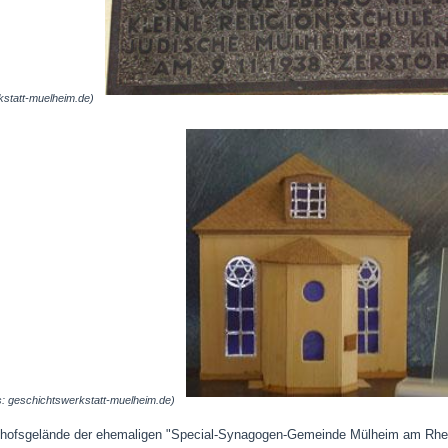
kstatt-muelheim.de)
s: geschichtswerkstatt-muelheim.de)
dhofsgelände der ehemaligen "Special-Synagogen-Gemeinde Mülheim am Rhein