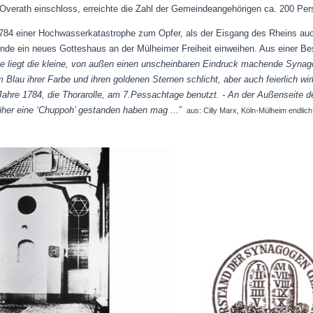
verath einschloss, erreichte die Zahl der Gemeindeangehörigen ca. 200 Per
1784 einer Hochwasserkatastrophe zum Opfer, als der Eisgang des Rheins au
inde ein neues Gotteshaus an der Mülheimer Freiheit einweihen. Aus einer B
ße liegt die kleine, von außen einen unscheinbaren Eindruck machende Synag
 Blau ihrer Farbe und ihren goldenen Sternen schlicht, aber auch feierlich w
re 1784, die Thorarolle, am 7.Pessachtage benutzt. - An der Außenseite de
früher eine ‘Chuppoh’ gestanden haben mag ...
”
aus: Cilly Marx, Köln-Mülheim endlich