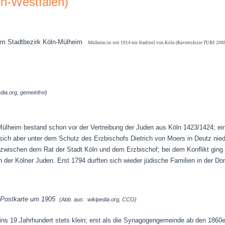
n-Westfalen)
Mülheim ist seit 1914 ein Stadtteil von Köln
(Kartenskizze TUBS 2008,
dia.org, gemeinfrei)
ülheim bestand schon vor der Vertreibung der Juden aus Köln 1423/1424; eini
 sich aber unter dem Schutz des Erzbischofs Dietrich von Moers in Deutz nie
wischen dem Rat der Stadt Köln und dem Erzbischof; bei dem Konflikt ging e
en der Kölner Juden.
Erst 1794 durften sich wieder jüdische Familien in der Do
 Postkarte um 1905
(Abb. aus: wikipedia.org, CCO)
ins 19.Jahrhundert stets klein; erst als die Synagogengemeinde ab den 1860