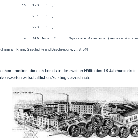
.......... ca. 170 “ ,*
.............. 251 “ ,*
.............. 229 “ ,*
........... ca. 200 Juden.*
*gesamte Gemeinde (andere Angab
Mülheim am Rhein. Geschichte und Beschreibung, ..., S. 348
ischen Familien, die sich bereits in der zweiten Hälfte des 18.Jahrhunderts i
kenswerten wirtschaftlichen Aufstieg verzeichnete.