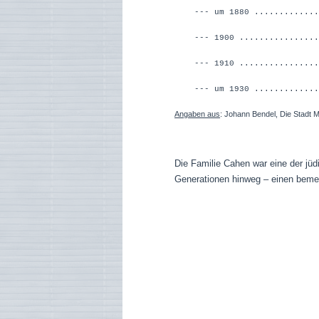
--- um 1880 ............
--- 1900 ...............
--- 1910 ...............
--- um 1930 ...........
Angaben aus
: Johann Bendel, Die Stadt 
Die Familie Cahen war eine der jüd
Generationen hinweg – einen bemer