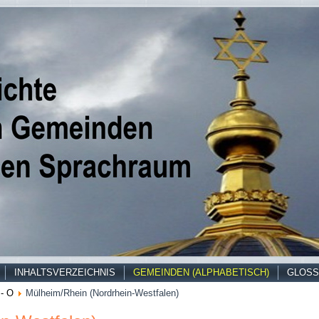
INHALTSVERZEICHNIS
GEMEINDEN (ALPHABETISCH)
GLOSS
- O
Mülheim/Rhein (Nordrhein-Westfalen)