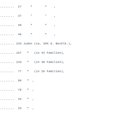
............. 27 “ “ ,
............. 37 " " ,
............. 40 “ “ ,
............. 46 “ “ ,
...... 243 Juden (ca. 30% d. Bevölk.),
........ 167 “ (in 42 Familien),
........ 133 “ (in 38 Familien),
......... 77 “ (in 26 Familien),
......... 90 “ ,
......... 78 “ ,
......... 33 “ ,
......... 25 “ ,