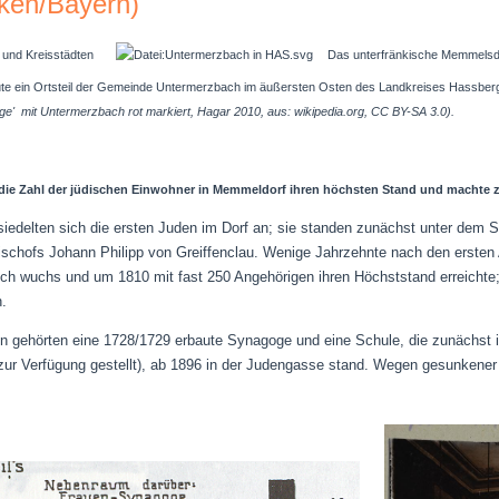
ken/Bayern)
Das unterfränkische Memmelsdor
heute ein Ortsteil der Gemeinde Untermerzbach im äußersten Osten des Landkreises Hassbe
e' mit Untermerzbach rot markiert, Hagar 2010, aus: wikipedia.org, CC BY-SA 3.0).
 die Zahl der jüdischen Einwohner in Memmeldorf ihren höchsten Stand und machte z
iedelten sich die ersten Juden im Dorf an; sie standen zunächst unter dem Sch
schofs Johann Philipp von Greiffenclau. Wenige Jahrzehnte nach den ersten A
ich wuchs und um 1810 mit fast 250 Angehörigen ihren Höchststand erreichte; 
.
en gehörten eine 1728/1729 erbaute Synagoge und eine Schule, die zunächst
ur Verfügung gestellt)
, ab 1896 in der Judengasse stand. Wegen gesunkener 