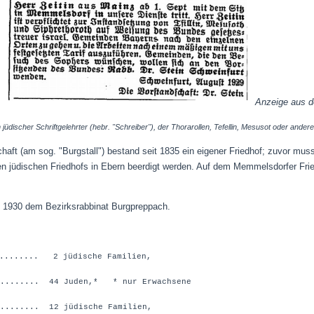
Anzeige aus de
 jüdischer Schriftgelehrter (hebr. "Schreiber"),
der Thorarollen, Tefellin, Mesusot oder andere 
chaft (am sog. "Burgstall") bestand seit 1835 ein eigener Friedhof; zuvor mus
en jüdischen Friedhofs in Ebern beerdigt werden. Auf dem Memmelsdorfer Fri
 1930 dem Bezirksrabbinat Burgpreppach.
......... 2 jüdische Familien,
......... 44 Juden,*
* nur Erwachsene
....... 12 jüdische Familien,