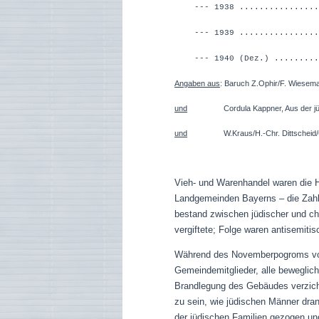
--- 1938 ...............
--- 1939 ...............
--- 1940 (Dez.) .........
Angaben aus
: Baruch Z.Ophir/F. Wiesema
und
Cordula Kappner, Aus der jüdisc
und
W.Kraus/H.-Chr. Dittscheid/G. Schn
Vieh- und Warenhandel waren die H
Landgemeinden Bayerns – die Zahl 
bestand zwischen jüdischer und chr
vergiftete; Folge waren antisemitis
Während des Novemberpogroms von 
Gemeindemitglieder, alle bewegli
Brandlegung des Gebäudes verzich
zu sein, wie jüdischen Männer dr
der jüdischen Familien gezogen un