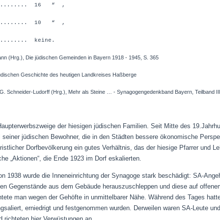
......... 16 “ ,
......... 10 “ ,
........ keine.
nn (Hrg.), Die jüdischen Gemeinden in Bayern 1918 - 1945, S. 365
hen Geschichte des heutigen Landkreises Haßberge
eider-Ludorff (Hrg.), Mehr als Steine … - Synagogengedenkband Bayern, Teilband III/
aupterwerbszweige der hiesigen jüdischen Familien.
Seit Mitte des 19.Jahrhu
seiner jüdischen Bewohner, die in den Städten bessere ökonomische Perspe
istlicher Dorfbevölkerung ein gutes Verhältnis, das der hiesige Pfarrer und L
che „Aktionen“, die Ende 1923 im Dorf eskalierten.
1938 wurde die Inneneinrichtung der Synagoge stark beschädigt: SA-Ange
chen Gegenstände aus dem Gebäude herauszuschleppen und diese auf offenem
tete man wegen der Gehöfte in unmittelbarer Nähe. Während des Tages hatte
angsaliert, erniedrigt und festgenommen wurden. Derweilen waren SA-Leute 
d richteten hier Verwüstungen an.