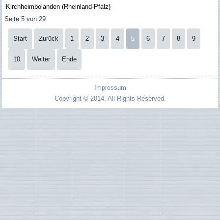
Kirchheimbolanden (Rheinland-Pfalz)
Seite 5 von 29
Start
Zurück
1
2
3
4
5
6
7
8
9
10
Weiter
Ende
Impressum
Copyright © 2014. All Rights Reserved.