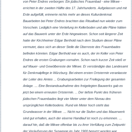
von Peter Endres verborgen: Ein jüdisches Frauenbad - eine Mikwe -
errichtet in der zweiten Hälfte des 17. Jahrhunderts. Aufgelassen und mit
Erde aufgefüllt, erinnerte nichts mehr an dieses Kulturdenkmal.
Bauarbeiten bei Peter Endres brachten das Ritualbad nun wieder zum
Vorschein. Lediglich eine Vertiefung im Kellerboden und alte Pläne hätten
auf das Bauwerk unter der Erde hingewiesen. Schon seit längerer Zeit
hatte der Kirchheimer Edgar Berthold nach dem Studium dieser Pläne
vermutet, dass sich an dieser Stelle die Überreste des Frauenbades
befinden könnten. Edgar Berthold war es auch, der im Keller von Peter
Endres die ersten Grabungen vornahm. Schon nach kurzer Zeit stieß er
auf Mauer- und Gewölbereste der Mikwe. Er verständigte das Landesamt
für Denkmalpflege in Würzburg. Bei einem ersten Ortstermin veranlasste
der Leiter des Amtes ... Grabungsarbeiten zur Freilegung der gesamten
Anlage.
…
Eine Bestandsaufnahme des freigelegten Bauwerks gab es
jetzt bei einem erneuten Ortstermin. ... Der tiefste Punkt des früheren
jüdischen Frauenbades liegt vier Meter unter dem Niveau des
ursprünglichen Kellerbodens. Rund ein Meter hoch steht das
Grundwasser in der Mikwe.
…
Nicht nur die Stufen und das Mauerwerk
sind gut erhalten, auch der eiserne Handlauf ist noch zu erkennen.
…
darauf hin, daß die Mikwe offenbar bis zu ihrer Verfüllung zum Zeitpunkt
der Veräußerung der Synagoge im Jahr 1900 benutzt worden war. ...