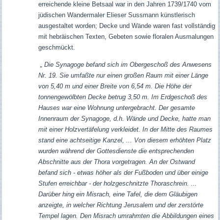
erreichende kleine Betsaal war in den Jahren 1739/1740 vom
jüdischen Wandermaler Elieser Sussmann künstlerisch
ausgestaltet worden; Decke und Wände waren fast vollständig
mit hebräischen Texten, Gebeten sowie floralen Ausmalungen
geschmückt.
„ Die Synagoge befand sich im Obergeschoß des Anwesens
Nr. 19. Sie umfaßte nur einen großen Raum mit einer Länge
von 5,40 m und einer Breite von 6,54 m. Die Höhe der
tonnengewölbten Decke betrug 3,50 m. Im Erdgeschoß des
Hauses war eine Wohnung untergebracht. Der gesamte
Innenraum der Synagoge, d.h. Wände und Decke, hatte man
mit einer Holzvertäfelung verkleidet. In der Mitte des Raumes
stand eine achtseitige Kanzel, ... Von diesem erhöhten Platz
wurden während der Gottesdienste die entsprechenden
Abschnitte aus der Thora vorgetragen. An der Ostwand
befand sich - etwas höher als der Fußboden und über einige
Stufen erreichbar - der holzgeschnitzte Thoraschrein. ...
Darüber hing ein Misrach, eine Tafel, die dem Gläubigen
anzeigte, in welcher Richtung Jerusalem und der zerstörte
Tempel lagen. Den Misrach umrahmten die Abbildungen eines