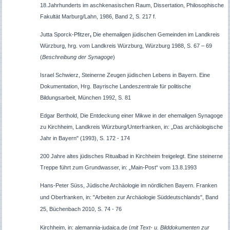
18.Jahrhunderts im aschkenasischen Raum, Dissertation, Philosophische
Fakultät Marburg/Lahn, 1986, Band 2, S. 217 f.
Jutta Sporck-Pfitzer
,
Die ehemaligen jüdischen Gemeinden im Landkreis
Würzburg, hrg. vom Landkreis Würzburg, Würzburg 1988, S. 67 – 69
(
Beschreibung der Synagoge
)
Israel Schwierz, Steinerne Zeugen jüdischen Lebens in Bayern. Eine
Dokumentation, Hrg. Bayrische Landeszentrale für politische
Bildungsarbeit, München 1992, S. 81
Edgar Berthold, Die Entdeckung einer Mikwe in der ehemaligen Synagoge
zu Kirchheim, Landkreis Würzburg/Unterfranken, in:
„Das archäologische
Jahr in Bayern" (1993), S. 172 - 174
200 Jahre altes jüdisches Ritualbad in Kirchheim freigelegt. Eine steinerne
Treppe führt zum Grundwasser, in: „Main-Post“ vom 13.8.1993
Hans-Peter Süss, Jüdische Archäologie im nördlichen Bayern. Franken
und Oberfranken, in: "Arbeiten zur Archäologie Süddeutschlands", Band
25, Büchenbach 2010, S. 74 - 76
Kirchheim, in: alemannia-judaica.de (
mit Text- u. Bilddokumenten zur