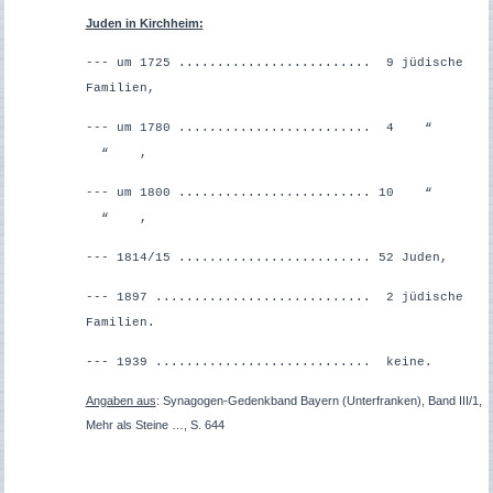
Juden in Kirchheim:
--- um 1725 ......................... 9 jüdische
Familien,
--- um 1780 ......................... 4 “
“ ,
--- um 1800 ......................... 10 “
“ ,
--- 1814/15 ......................... 52 Juden,
--- 1897 ............................ 2 jüdische
Familien.
--- 1939 ............................ keine.
Angaben aus
:
Synagogen-Gedenkband Bayern (Unterfranken), Band III/1,
Mehr als Steine …, S. 644