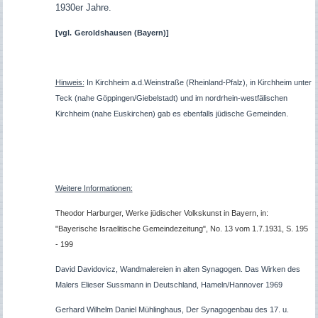
1930er Jahre.
[vgl.
Geroldshausen (Bayern)]
Hinweis:
In Kirchheim a.d.Weinstraße (Rheinland-Pfalz), in Kirchheim unter
Teck (nahe Göppingen/Giebelstadt) und im nordrhein-westfälischen
Kirchheim (nahe Euskirchen) gab es ebenfalls jüdische Gemeinden.
Weitere Informationen:
Theodor Harburger, Werke jüdischer Volkskunst in Bayern, in:
"Bayerische Israelitische Gemeindezeitung", No. 13 vom 1.7.1931, S. 195
- 199
David Davidovicz, Wandmalereien in alten Synagogen. Das Wirken des
Malers Elieser Sussmann in Deutschland, Hameln/Hannover 1969
Gerhard Wilhelm Daniel Mühlinghaus, Der Synagogenbau des 17. u.