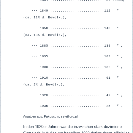
--- 1834 ......................... 89 Juden,
--- 1849 .........................
112 “
(ca. 11% d. Bevölk.),
--- 1858 ......................... 143 “
(ca. 13% d. Bevölk.),
--- 1885 ......................... 139 “ ,
--- 1895 ......................... 163 “ ,
--- 1900 ......................... 132 “ ,
--- 1910 ......................... 61 “
(ca. 2% d. Bevölk.),
--- 1920 ......................... 42 “ ,
--- 1935 ......................... 25 “ .
Angaben aus
: Pakosc, in: sztetl.org.pl
In den 1920er Jahren war die inzwischen stark dezimierte