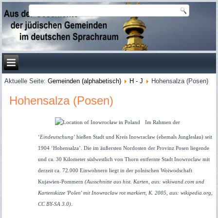
Aktuelle Seite:
Gemeinden (alphabetisch)
H - J
Hohensalza (Posen)
Hohensalza (Posen)
Im Rahmen der
‘
Eindeutschung
’ hießen Stadt und Kreis Inowraclaw (ehemals Jungleslau) seit
1904 ‘Hohensalza’. Die im äußersten Nordosten der Provinz Posen liegende
und ca. 30 Kilometer südwestlich von Thorn entfernte Stadt Inowroclaw mit
derzeit ca. 72.000 Einwohnern liegt in der polnischen Woiwodschaft
Kujawien-Pommern
(Ausschnitte aus hist. Karten, aus: wikiwand.com und
Kartenskizze 'Polen' mit
Inowraclaw
rot markiert, K. 2005, aus: wikipedia.org,
CC BY-SA 3.0)
.