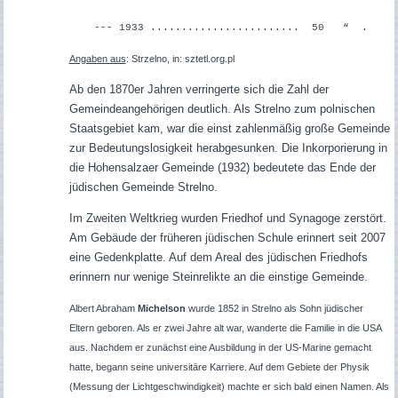
--- 1933 ........................ 50 “ .
Angaben aus
: Strzelno, in: sztetl.org.pl
Ab den 1870er Jahren verringerte sich die Zahl der
Gemeindeangehörigen deutlich. Als Strelno zum polnischen
Staatsgebiet kam, war die einst zahlenmäßig große Gemeinde
zur Bedeutungslosigkeit herabgesunken. Die Inkorporierung in
die Hohensalzaer Gemeinde (1932) bedeutete das Ende der
jüdischen Gemeinde Strelno.
Im Zweiten Weltkrieg wurden Friedhof und Synagoge zerstört.
Am Gebäude der früheren jüdischen Schule erinnert seit 2007
eine Gedenkplatte. Auf dem Areal des jüdischen Friedhofs
erinnern nur wenige Steinrelikte an die einstige Gemeinde.
Albert Abraham
Michelson
wurde 1852 in Strelno als Sohn jüdischer
Eltern geboren. Als er zwei Jahre alt war, wanderte die Familie in die USA
aus. Nachdem er zunächst eine Ausbildung in der US-Marine gemacht
hatte, begann seine universitäre Karriere. Auf dem Gebiete der Physik
(Messung der Lichtgeschwindigkeit) machte er sich bald einen Namen. Als