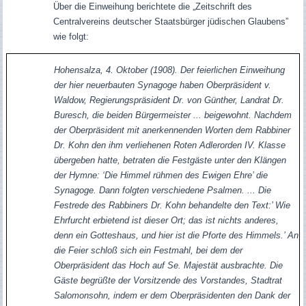
Über die Einweihung berichtete die „Zeitschrift des
Centralvereins deutscher Staatsbürger jüdischen Glaubens”
wie folgt:
Hohensalza, 4. Oktober (1908). Der feierlichen Einweihung
der hier neuerbauten Synagoge haben Oberpräsident v.
Waldow, Regierungspräsident Dr. von Günther, Landrat Dr.
Buresch, die beiden Bürgermeister ... beigewohnt. Nachdem
der Oberpräsident mit anerkennenden Worten dem Rabbiner
Dr. Kohn den ihm verliehenen Roten Adlerorden IV. Klasse
übergeben hatte, betraten die Festgäste unter den Klängen
der Hymne: ‘Die Himmel rühmen des Ewigen Ehre’ die
Synagoge. Dann folgten verschiedene Psalmen. ... Die
Festrede des Rabbiners Dr. Kohn behandelte den Text:’ Wie
Ehrfurcht erbietend ist dieser Ort; das ist nichts anderes,
denn ein Gotteshaus, und hier ist die Pforte des Himmels.’ An
die Feier schloß sich ein Festmahl, bei dem der
Oberpräsident das Hoch auf Se. Majestät ausbrachte. Die
Gäste begrüßte der Vorsitzende des Vorstandes, Stadtrat
Salomonsohn, indem er dem Oberpräsidenten den Dank der