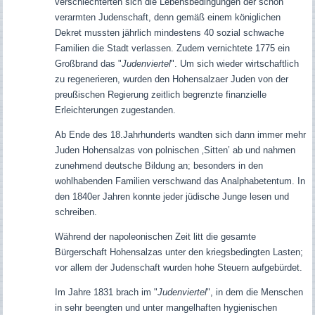
verschlechterten sich die Lebensbedingungen der schon
verarmten Judenschaft, denn gemäß einem königlichen
Dekret mussten jährlich mindestens 40 sozial schwache
Familien die Stadt verlassen. Zudem vernichtete 1775 ein
Großbrand das "
Judenviertel
". Um sich wieder wirtschaftlich
zu regenerieren, wurden den Hohensalzaer Juden von der
preußischen Regierung zeitlich begrenzte finanzielle
Erleichterungen zugestanden.
Ab Ende des 18.Jahrhunderts wandten sich dann immer mehr
Juden Hohensalzas von polnischen ‚Sitten’ ab und nahmen
zunehmend deutsche Bildung an; besonders in den
wohlhabenden Familien verschwand das Analphabetentum.
In
den 1840er Jahren konnte jeder jüdische Junge lesen und
schreiben.
Während der napoleonischen Zeit litt die gesamte
Bürgerschaft Hohensalzas unter den kriegsbedingten Lasten;
vor allem der Judenschaft wurden hohe Steuern aufgebürdet.
Im Jahre 1831 brach im "
Judenviertel
", in dem die Menschen
in sehr beengten und unter mangelhaften hygienischen