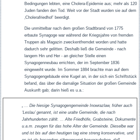
Bedingungen lebten, eine Cholera-Epidemie aus; mehr als 120
Juden fanden den Tod. Weit vor der Stadt wurden sie auf dem
‚Cholerafriedhof’ beerdigt.
Die unmittelbar nach dem großen Stadtbrand von 1775
erbaute Synagoge war während der Kriegsjahre von fremden
Truppen als Magazin zweckentfremdet worden und hatte
dadurch sehr gelitten. Deshalb ließ die Gemeinde - nach
langem Hin und Her - an gleicher Stelle einen
Synagogenneubau errichten, der im September 1836
eingeweiht wurde. Im Sommer 1884 brachte man auf dem
Synagogengebäude eine Kugel an, in der sich ein Schriftstück
befand, das über die damalige Situation der großen Gemeinde
Auskunft gab; darin hieß es u.a.:
„ ... Die hiesige Synagogengemeinde Inowrazlaw, früher auch
‘Leslau’ genannt, ist eine uralte Gemeinde, die nach
Jahrhunderten zählt. ... Alte Friedhöfe, Grabsteine, Dokumente
u.a.m. zeugen für das hohe Alter der Gemeinde. Dieselbe war
und ist bis auf den heutigen tag eine streng konservative, und
es ist als besonders rühmenswert hervorzuheben, daß