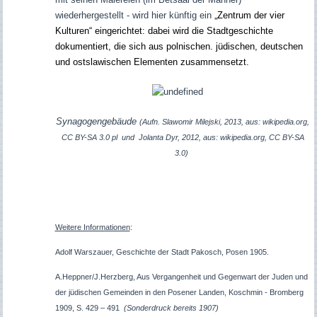
wiederhergestellt - wird hier künftig ein
„Zentrum der vier
Kulturen“ eingerichtet: dabei wird die Stadtgeschichte
dokumentiert, die sich aus polnischen. jüdischen, deutschen
und ostslawischen Elementen zusammensetzt.
Synagogengebäude
(Aufn.
Slawomir Milejski, 2013, aus: wikipedia.org,
CC BY-SA 3.0 pl
und Jolanta Dyr, 2012, aus: wikipedia.org, CC BY-SA
3.0)
Weitere Informationen
:
Adolf Warszauer, Geschichte der Stadt Pakosch, Posen 1905.
A.Heppner/J.Herzberg, Aus Vergangenheit und Gegenwart der Juden und
der jüdischen Gemeinden in den Posener Landen, Koschmin - Bromberg
1909, S. 429 – 491
(Sonderdruck bereits 1907)