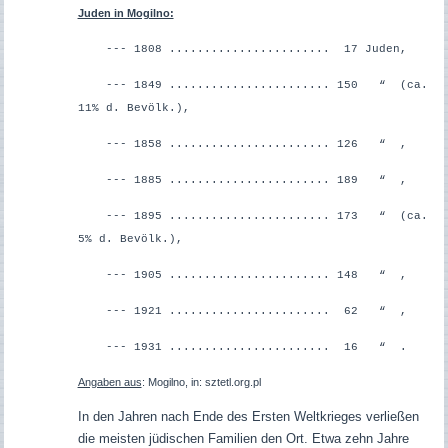
Juden in Mogilno:
--- 1808 ....................... 17 Juden,
--- 1849 ....................... 150 “ (ca.
11% d. Bevölk.),
--- 1858 ....................... 126 “ ,
--- 1885 ....................... 189 “ ,
--- 1895 ....................... 173 “ (ca.
5% d. Bevölk.),
--- 1905 ....................... 148 “ ,
--- 1921 ....................... 62 “ ,
--- 1931 ....................... 16 “ .
Angaben aus
: Mogilno, in: sztetl.org.pl
In den Jahren nach Ende des Ersten Weltkrieges verließen
die meisten jüdischen Familien den Ort. Etwa zehn Jahre