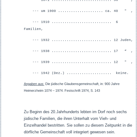
--- um 1900 ..................... ca. 40 " ,
--- 1910 ............................ 6
Familien,
--- 1932 ............................ 12 Juden,
--- 1938 ............................ 17 “ ,
--- 1939 ............................ 12 " ,
--- 1942 (Dez.) ..................... keine.
Angaben aus:
Die jüdische Glaubensgemeinschaft, in: 900 Jahre
Heimerzheim 1074 – 1974. Festschrift 1974, S. 143
Zu Beginn des 20.Jahrhunderts lebten im Dorf noch sechs
jüdische Familien, die ihren Unterhalt vom Vieh- und
Einzelhandel bestritten. Sie sollen zu diesem Zeitpunkt in die
dörfliche Gemeinschaft voll integriert gewesen sein.