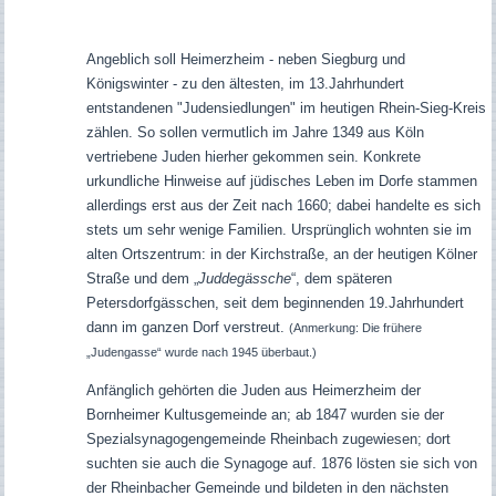
Angeblich soll Heimerzheim - neben Siegburg und
Königswinter - zu den ältesten, im 13.Jahrhundert
entstandenen "Judensiedlungen" im heutigen Rhein-Sieg-Kreis
zählen. So sollen vermutlich im Jahre 1349 aus Köln
vertriebene Juden hierher gekommen sein. Konkrete
urkundliche Hinweise auf jüdisches Leben im Dorfe stammen
allerdings erst aus der Zeit nach 1660; dabei handelte es sich
stets um sehr wenige Familien. Ursprünglich wohnten sie im
alten Ortszentrum: in der Kirchstraße, an der heutigen Kölner
Straße und dem „
Juddegässche
“, dem späteren
Petersdorfgässchen, seit dem beginnenden 19.Jahrhundert
dann im ganzen Dorf verstreut.
(Anmerkung: Die frühere
„Judengasse“ wurde nach 1945 überbaut.)
Anfänglich gehörten die Juden aus Heimerzheim der
Bornheimer Kultusgemeinde an; ab 1847 wurden sie der
Spezialsynagogengemeinde Rheinbach zugewiesen; dort
suchten sie auch die Synagoge auf. 1876 lösten sie sich von
der Rheinbacher Gemeinde und bildeten in den nächsten