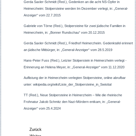
Gerda Saxler-Schmidt (Red.), Gedenken an die acht NS-Opfer in
Heimerzheim: Stolpersteine werden Im Dezember verlegt, in: „General-
Anzeiger“ vom 22.7.2015
Gabriele von Törne (Red.), Stolpersteine für zwei jüdische Familien in
Heimerzheim, in: „Bonner Rundschau“ vom 20.12.2015
Gerda Saxler-Schmidt (Red.), Friedhof Heimerzheim. Gedenktafel erinnert
an jüdische Mitbürger, in: „General-Anzeiger“ vom 28.5.2019
Hans-Peter Fuss (Red.), Letzter Stolperstein in Heimerzheim verlegt -
Erinnerung an Helena Meyer, in: „General-Anzeiger“ vom 11.12.2020
Auflistung der in Heimerzheim verlegten Stolpersteine, online abrufbar
unter: wikipedia.org/wiki/Liste_der_Stolpersteine_in_Swisttal
TT (Red.), Neue Stolpersteine in Heimerzheim – Wie die rheinische
Frohnatur Jakob Schmitz den Nazi-Mördern entkam, in: „General-
Anzeiger“ vom 25.4.2024
Zurück