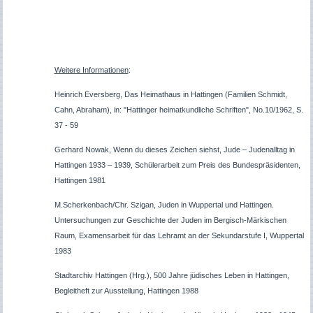
Weitere Informationen
:
Heinrich Eversberg, Das Heimathaus in Hattingen (Familien Schmidt,
Cahn, Abraham), in: "Hattinger heimatkundliche Schriften", No.10/1962, S.
37 - 59
Gerhard Nowak, Wenn du dieses Zeichen siehst, Jude – Judenalltag in
Hattingen 1933 – 1939, Schülerarbeit zum Preis des Bundespräsidenten,
Hattingen 1981
M.Scherkenbach/Chr. Szigan, Juden in Wuppertal und Hattingen.
Untersuchungen zur Geschichte der Juden im Bergisch-Märkischen
Raum, Examensarbeit für das Lehramt an der Sekundarstufe I, Wuppertal
1983
Stadtarchiv Hattingen (Hrg.), 500 Jahre jüdisches Leben in Hattingen,
Begleitheft zur Ausstellung, Hattingen 1988