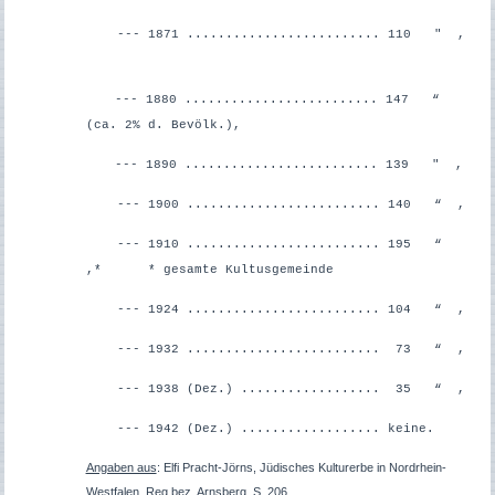
--- 1871 ......................... 110 " ,
--- 1880 ......................... 147 “
(ca. 2% d. Bevölk.),
--- 1890 ......................... 139 " ,
--- 1900 ......................... 140 “ ,
--- 1910 ......................... 195 “
,*
* gesamte Kultusgemeinde
--- 1924 ......................... 104 “ ,
--- 1932 ......................... 73 “ ,
--- 1938 (Dez.) .................. 35 “ ,
--- 1942 (Dez.) .................. keine.
Angaben aus
: Elfi Pracht-Jörns, Jüdisches Kulturerbe in Nordrhein-
Westfalen, Reg.bez. Arnsberg, S. 206