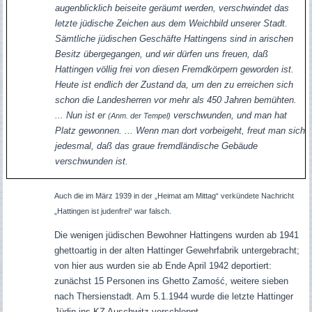
augenblicklich beiseite geräumt werden, verschwindet das
letzte jüdische Zeichen aus dem Weichbild unserer Stadt.
Sämtliche jüdischen Geschäfte Hattingens sind in arischen
Besitz übergegangen, und wir dürfen uns freuen, daß
Hattingen völlig frei von diesen Fremdkörpern geworden ist.
Heute ist endlich der Zustand da, um den zu erreichen sich
schon die Landesherren vor mehr als 450 Jahren bemühten.
... Nun ist er
verschwunden, und man hat
(Anm. der Tempel
)
Platz gewonnen. ... Wenn man dort vorbeigeht, freut man sich
jedesmal, daß das graue fremdländische Gebäude
verschwunden ist.
Auch die im März 1939 in der „Heimat am Mittag“ verkündete Nachricht
„Hattingen ist judenfrei“ war falsch.
Die wenigen jüdischen Bewohner Hattingens wurden ab 1941
ghettoartig in der alten Hattinger Gewehrfabrik untergebracht;
von hier aus wurden sie ab Ende April 1942 deportiert:
zunächst 15 Personen ins Ghetto Zamość, weitere sieben
nach Thersienstadt. Am 5.1.1944 wurde die letzte Hattinger
Jüdin ins KZ Auschwitz verschleppt.