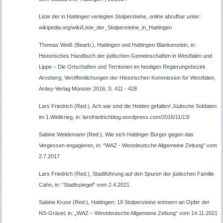
Liste der in Hattingen verlegten Stolpersteine, online abrufbar unter:
wikipedia.org/wiki/Liste_der_Stolpersteine_in_Hattingen
Thomas Weiß (Bearb.), Hattingen und Hattingen-Blankenstein, in:
Historisches Handbuch der jüdischen Gemeinschaften in Westfalen und
Lippe – Die Ortschaften und Territorien im heutigen Regierungsbezirk
Arnsberg, Veröffentlichungen der Historischen Kommission für Westfalen,
Ardey-Verlag Münster 2016, S. 411 - 428
Lars Friedrich (Red.), Ach wie sind die Helden gefallen! Jüdische Soldaten
im 1.Weltkrieg, in: larsfriedrichblog.wordpress.com/2016/11/13/
Sabine Weidemann (Red.), Wie sich Hattinger Bürger gegen das
Vergessen engagieren, in: “WAZ - Westdeutsche Allgemeine Zeitung” vom
2.7.2017
Lars Friedrich (Red.), Stadtführung auf den Spuren der jüdischen Familie
Cahn, in: “Stadtspiegel” vom 2.4.2021
Sabine Kruse (Red.), Hattingen: 19 Stolpersteine erinnern an Opfer der
NS-Gräuel, in: „WAZ – Westdeutsche Allgemeine Zeitung“ vom 14.11.2021