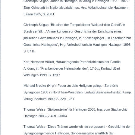
Christoph Szigan, Juden in Hattingen, in: Alltag in Hattingen 1933 - 1945.
Eine Kleinstadt im Nationalsozialismus, Hrg. Volkshochschule Hattingen,
Essen 1985, S. 208 f.
Christoph Szigan, ‘Bis einst der Tempel dieser Welt auf dein Geheiß in
Staub zerfällt ...’ Anmerkungen zur Geschichte der Errichtung eines
jüdischen Gotteshauses in Hattingen, in: "Zeitenspiegel. Ein Lesebuch zur
Geschichte Hattingens", Hrg. Volkshochschule Hattingen, Hattingen 1996,
S. 87 ff.
Karl-Hermann Völker, Herausragende Persönlichkeiten der Familie
Andorn, in: "Frankenberger Heimatkalender", 17.Jg., Korbach/Bad
Wildungen 1999, S. 123 f.
Michael Brocke (Hrg.), Feuer an dein Heiligtum gelegt - Zerstörte
Synagogen 1938 in Nordrhein-Westfalen, Ludwig Steinheim-Institut, Kamp
Verlag, Bochum 1999, S. 229 - 231
Thomas Weiss, ‘Stolpersteine’ für Hattingen 2005, hrg. vom Stadtarchiv
Hattingen 2005 (2.Aufl., 2006)
Thomas Weiss, ‘Diese Tränen werde ich nie vergessen’ - Geschichte der
Synagogengemeinde Hattingen. Sonderausgabe anläßlich der