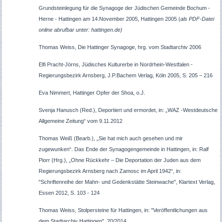
Grundsteinlegung für die Synagoge der Jüdischen Gemeinde Bochum -
Herne - Hattingen am 14.November 2005, Hattingen 2005 (
als PDF-Datei
online abrufbar unter: hattingen.de)
Thomas Weiss, Die Hattinger Synagoge, hrg. vom Stadtarchiv 2006
Elfi Pracht-Jörns, Jüdisches Kulturerbe in Nordrhein-Westfalen -
Regierungsbezirk Arnsberg, J.P.Bachem Verlag, Köln 2005, S. 205 – 216
Eva Nimmert, Hattinger Opfer der Shoa, o.J.
Svenja Hanusch (Red.), Deportiert und ermordet, in: „WAZ -Westdeutsche
Allgemeine Zeitung“ vom 9.11.2012
Thomas Weiß (Bearb.), „Sie hat mich auch gesehen und mir
zugewunken“. Das Ende der Synagogengemeinde in Hattingen,
in:
Ralf
Piorr (Hrg.), „Ohne Rückkehr – Die Deportation der Juden aus dem
Regierungsbezirk Arnsberg nach Zamosc im April 1942“, in:
"Schriftenreihe der Mahn- und Gedenkstätte Steinwache", Klartext Verlag,
Essen 2012,
S.
103 - 124
Thomas Weiss, Stolpersteine für Hattingen, in: "Veröffentlichungen aus
dem Stadtarchiv Hattingen", 20/2014