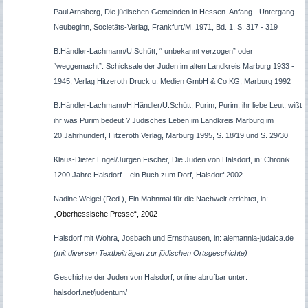
Paul Arnsberg, Die jüdischen Gemeinden in Hessen. Anfang - Untergang -
Neubeginn, Societäts-Verlag, Frankfurt/M. 1971, Bd. 1, S. 317 - 319
B.Händler-Lachmann/U.Schütt, “ unbekannt verzogen” oder
“weggemacht”. Schicksale der Juden im alten Landkreis Marburg 1933 -
1945, Verlag Hitzeroth Druck u. Medien GmbH & Co.KG, Marburg 1992
B.Händler-Lachmann/H.Händler/U.Schütt, Purim, Purim, ihr liebe Leut, wißt
ihr was Purim bedeut ? Jüdisches Leben im Landkreis Marburg im
20.Jahrhundert, Hitzeroth Verlag, Marburg 1995, S. 18/19 und S. 29/30
Klaus-Dieter Engel/Jürgen Fischer, Die Juden von Halsdorf, in: Chronik
1200 Jahre Halsdorf – ein Buch zum Dorf, Halsdorf 2002
Nadine Weigel (Red.), Ein Mahnmal für die Nachwelt errichtet, in:
„Oberhessische Presse“, 2002
Halsdorf mit Wohra, Josbach und Ernsthausen, in: alemannia-judaica.de
(mit diversen Textbeiträgen zur jüdischen Ortsgeschichte)
Geschichte der Juden von Halsdorf, online abrufbar unter:
halsdorf.net/judentum/