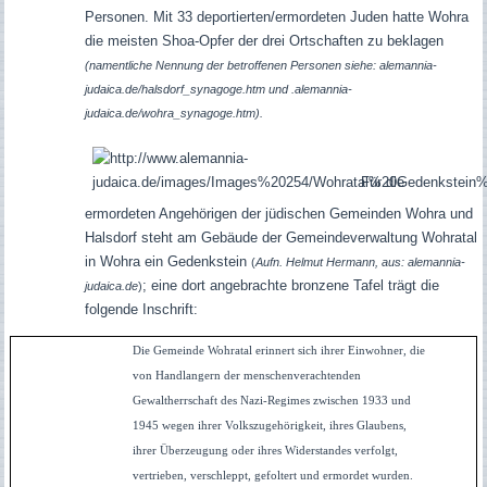
Personen. Mit 33 deportierten/ermordeten Juden hatte Wohra
die meisten Shoa-Opfer der drei Ortschaften zu beklagen
(namentliche Nennung der betroffenen Personen siehe: alemannia-
judaica.de/halsdorf_synagoge.htm und .alemannia-
judaica.de/wohra_synagoge.htm).
Für die
ermordeten Angehörigen der jüdischen Gemeinden Wohra und
Halsdorf steht am Gebäude der Gemeindeverwaltung Wohratal
in Wohra ein Gedenkstein
(
Aufn. Helmut Hermann, aus: alemannia-
; eine dort angebrachte bronzene Tafel trägt die
judaica.de
)
folgende Inschrift:
Die Gemeinde Wohratal erinnert sich ihrer Einwohner, die
von Handlangern der menschenverachtenden
Gewaltherrschaft des Nazi-Regimes zwischen 1933 und
1945 wegen ihrer Volkszugehörigkeit, ihres Glaubens,
ihrer Überzeugung oder ihres Widerstandes verfolgt,
vertrieben, verschleppt, gefoltert und ermordet wurden.