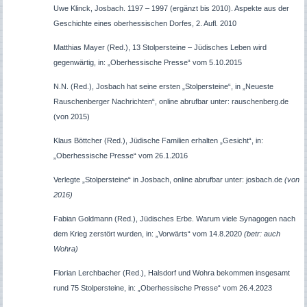
Uwe Klinck, Josbach. 1197 – 1997 (ergänzt bis 2010). Aspekte aus der
Geschichte eines oberhessischen Dorfes, 2. Aufl. 2010
Matthias Mayer (Red.), 13 Stolpersteine – Jüdisches Leben wird
gegenwärtig, in: „Oberhessische Presse“ vom 5.10.2015
N.N. (Red.), Josbach hat seine ersten „Stolpersteine“, in „Neueste
Rauschenberger Nachrichten“, online abrufbar unter: rauschenberg.de
(von 2015)
Klaus Böttcher (Red.), Jüdische Familien erhalten „Gesicht“, in:
„Oberhessische Presse“ vom 26.1.2016
Verlegte „Stolpersteine“ in Josbach, online abrufbar unter: josbach.de
(von
2016)
Fabian Goldmann (Red.), Jüdisches Erbe. Warum viele Synagogen nach
dem Krieg zerstört wurden, in: „Vorwärts“ vom 14.8.2020
(betr: auch
Wohra)
Florian Lerchbacher (Red.), Halsdorf und Wohra bekommen insgesamt
rund 75 Stolpersteine, in: „Oberhessische Presse“ vom 26.4.2023