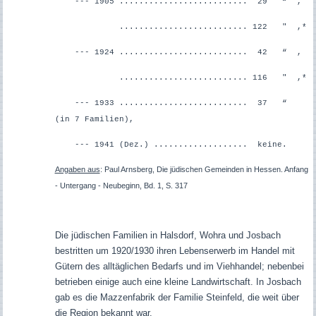
--- 1905 .......................... 29 “ ,
.......................... 122 " ,*
--- 1924 .......................... 42 “ ,
.......................... 116 " ,*
--- 1933 .......................... 37 “
(in 7 Familien),
--- 1941 (Dez.) ................... keine.
Angaben aus
: Paul Arnsberg, Die jüdischen Gemeinden in Hessen. Anfang
- Untergang - Neubeginn, Bd. 1, S. 317
Die jüdischen Familien in Halsdorf, Wohra und Josbach
bestritten um 1920/1930 ihren Lebenserwerb im Handel mit
Gütern des alltäglichen Bedarfs und im Viehhandel; nebenbei
betrieben einige auch eine kleine Landwirtschaft. In Josbach
gab es die Mazzenfabrik der Familie Steinfeld, die weit über
die Region bekannt war.