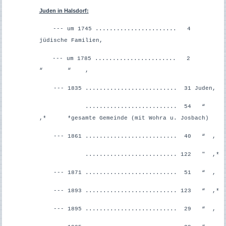
Juden in Halsdorf:
--- um 1745 ....................... 4
jüdische Familien,
--- um 1785 ....................... 2
“ “ ,
--- 1835 .......................... 31 Juden,
.......................... 54 “
,*
*gesamte Gemeinde
(mit Wohra u. Josbach)
--- 1861 .......................... 40 “ ,
.......................... 122 " ,*
--- 1871 .......................... 51 “ ,
--- 1893 .......................... 123 “ ,*
--- 1895 .......................... 29 “ ,