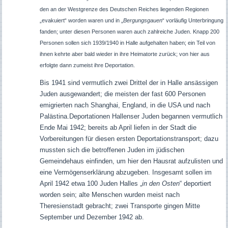
den an der Westgrenze des Deutschen Reiches liegenden Regionen
„evakuiert“ worden waren und in „
Bergungsgauen
“ vorläufig Unterbringung
fanden; unter diesen Personen waren auch zahlreiche Juden. Knapp 200
Personen sollen sich 1939/1940 in Halle aufgehalten haben; ein Teil von
ihnen kehrte aber bald wieder in ihre Heimatorte zurück; von hier aus
erfolgte dann zumeist ihre Deportation.
Bis 1941 sind vermutlich zwei Drittel der in Halle ansässigen
Juden ausgewandert; die meisten der fast 600 Personen
emigrierten nach Shanghai, England, in die USA und nach
Palästina.Deportationen Hallenser Juden begannen vermutlich
Ende Mai 1942; bereits ab April liefen in der Stadt die
Vorbereitungen für diesen ersten Deportationstransport; dazu
mussten sich die betroffenen Juden im jüdischen
Gemeindehaus einfinden, um hier den Hausrat aufzulisten und
eine Vermögenserklärung abzugeben. Insgesamt sollen im
April 1942 etwa 100 Juden Halles „
in den Osten
“ deportiert
worden sein; alte Menschen wurden meist nach
Theresienstadt gebracht; zwei Transporte gingen Mitte
September und Dezember 1942 ab.