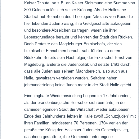
Kaiser Tribute, so z.B. an Kaiser Sigismund eine Summe von
800 Gulden anlässlich seiner Krönung. Als der Hallesche
Stadtrat auf Betreiben des Theologen Nikolaus von Kues die
hier lebenden Juden zwang, ihre Geldgeschäfte aufzugeben
und besondere Abzeichen zu tragen, waren sie ihrer
Lebensgrundlage beraubt und kehrten der Stadt den Rücken.
Doch Proteste des Magdeburger Erzbischofs, der sich
fiskalischer Einnahmen beraubt sah, führten zu deren
Rückkehr. Bereits sein Nachfolger, der Erzbischof Ernst von
Magdeburg, änderte die Judenpolitik und setzte 1493 durch,
dass alle Juden aus seinem Machtbereich, also auch aus
Halle, gewaltsam vertrieben wurden. Seitdem haben
jahrhundertelang keine Juden mehr in der Stadt Halle gelebt.
Eine zaghafte Wiederansiedlung begann im 17.Jahrhundert,
als der brandenburgische Herrscher sich bemühte, in der
darniederliegenden Stadt die Wirtschaft wieder aufzubauen;
Ende des Jahrhunderts lebten in Halle zwölf „Schutzjuden“ mit
ihren Familien, mindestens 70 Personen. 1704 verlieh der
preußische König den Hallenser Juden ein Generalprivileg,
das ihnen gestattete, ihre Gemeinde unter eigene