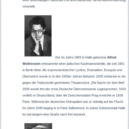
einer lebenslangen Haftstrafe (mit anschließender Sicherheitsverwahrung)
verurteilt.
Der im Jahre 1883 in Halle geborene
Alfred
Wolfenstein
entstammte einer jüdischen Kaufmannsfamilie, die seit 1901
in Berlin lebte. Als expressionistischer Lyriker, Dramatiker, Essayist und
Übersetzer wurde er in den 1920er Jahren bekannt; 1929 verfasste er ein
gegen die Todesstrafe gerichtetes Theaterstück „Die Nacht vor dem Beil“.
1930 wurde ihm der erste Deutsche Übersetzerpreis zugesprochen. 1933
verließ er Deutschland; über die Zwischenstation Prag erreichte er 1939
Paris. Während der deutschen Okkupation war er ständig auf der Flucht.
Im Jahre 1945 beging er in Paris Selbstmord. In seiner Geburtsstadt Halle
ist seit langem eine Straße nach ihm benannt.