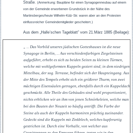
Straße.
(
Anmerkung: Baupläne für einen Synagogenneubau auf einem
von der Gemeinde erworbenen Grundstück in der Nähe des
Martinsberges/heute Wilhelm-Külz-Str. waren aber an den Protesten
.
einflussreicher Gemeindemitglieder gescheitert
)
Aus dem „Halle’schen Tageblatt” vom 21.März 1885 (Beilage):
„ ... Das Vorbild unseres jüdischen Gotteshauses ist die neue
Synagoge in Berlin, ... Aus verschiedenfarbigen Ziegelsteinen
aufgeführt, erhebt es sich zu beiden Seiten zu kleinen Türmen,
welche mit wohlgeformten Kuppeln geziert sind; in dem niedrigen
Mittelbau, der sog. Terrasse, befindet sich der Haupteingang. Aus
der Mitte des Tempels erhebt sich ein größerer Thurm, von zwei
mächtigen Eisensäulen getragen, ebenfalls durch ein Kuppeldach
geschmückt.
Alle Theile des Gebäudes sind wohl proportioniert,
nichts erblicken wir an ihm von jenen Schnörkeleien, welche man
bei den Bauten der Neuzeit so häufig antrifft.
Die Farbe der
Steine als auch der Kuppeln harmoniren prächtig zueinander.
Gedeckt sind die Kuppeln mit Zinkblech, welches kupferartig
gestrichen ist. Durch eine Vorhalle, von welcher aus
Granittreppen zu den Emporen führen, treten wir in den