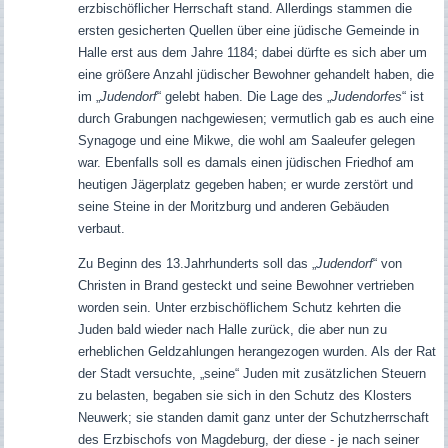
erzbischöflicher Herrschaft stand. Allerdings stammen die
ersten gesicherten Quellen über eine jüdische Gemeinde in
Halle erst aus dem Jahre 1184; dabei dürfte es sich aber um
eine größere Anzahl jüdischer Bewohner gehandelt haben, die
im „
Judendorf
“ gelebt haben. Die Lage des „
Judendorfes
“ ist
durch Grabungen nachgewiesen; vermutlich gab es auch eine
Synagoge und eine Mikwe, die wohl am Saaleufer gelegen
war. Ebenfalls soll es damals einen jüdischen Friedhof am
heutigen Jägerplatz gegeben haben; er wurde zerstört und
seine Steine in der Moritzburg und anderen Gebäuden
verbaut.
Zu Beginn des 13.Jahrhunderts soll das „
Judendorf
“ von
Christen in Brand gesteckt und seine Bewohner vertrieben
worden sein. Unter erzbischöflichem Schutz kehrten die
Juden bald wieder nach Halle zurück, die aber nun zu
erheblichen Geldzahlungen herangezogen wurden. Als der Rat
der Stadt versuchte, „seine“ Juden mit zusätzlichen Steuern
zu belasten, begaben sie sich in den Schutz des Klosters
Neuwerk; sie standen damit ganz unter der Schutzherrschaft
des Erzbischofs von Magdeburg, der diese - je nach seiner