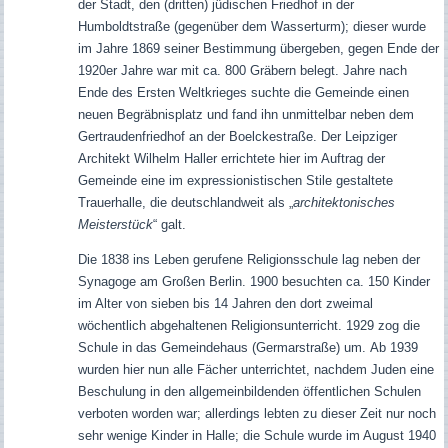
der Stadt, den (dritten) jüdischen Friedhof in der
Humboldtstraße (gegenüber dem Wasserturm); dieser wurde
im Jahre 1869 seiner Bestimmung übergeben, gegen Ende der
1920er Jahre war mit ca. 800 Gräbern belegt. Jahre nach
Ende des Ersten Weltkrieges suchte die Gemeinde einen
neuen Begräbnisplatz und fand ihn unmittelbar neben dem
Gertraudenfriedhof an der Boelckestraße. Der Leipziger
Architekt Wilhelm Haller errichtete hier im Auftrag der
Gemeinde eine im expressionistischen Stile gestaltete
Trauerhalle, die deutschlandweit als „
architektonisches
Meisterstück
“ galt.
Die 1838 ins Leben gerufene Religionsschule lag neben der
Synagoge am Großen Berlin. 1900 besuchten ca. 150 Kinder
im Alter von sieben bis 14 Jahren den dort zweimal
wöchentlich abgehaltenen Religionsunterricht.
1929 zog die
Schule in das Gemeindehaus (Germarstraße) um.
Ab 1939
wurden hier nun alle Fächer unterrichtet, nachdem Juden eine
Beschulung in den allgemeinbildenden öffentlichen Schulen
verboten worden war; allerdings lebten zu dieser Zeit nur noch
sehr wenige Kinder in Halle; die Schule wurde im August 1940