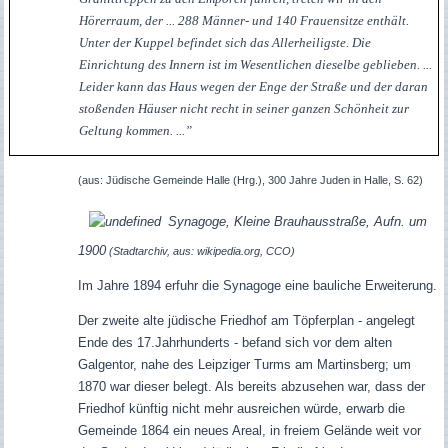
Hörerraum, der ... 288 Männer- und 140 Frauensitze enthält.
Unter der Kuppel befindet sich das Allerheiligste. Die
Einrichtung des Innern ist im Wesentlichen dieselbe geblieben. ...
Leider kann das Haus wegen der Enge der Straße und der daran
stoßenden Häuser nicht recht in seiner ganzen Schönheit zur
Geltung kommen.
...”
(aus: Jüdische Gemeinde Halle (Hrg.), 300 Jahre Juden in Halle, S. 62)
Synagoge, Kleine Brauhausstraße, Aufn. um
1900
(Stadtarchiv, aus: wikipedia.org, CCO)
I
m Jahre 1894 erfuhr die Synagoge eine bauliche Erweiterung.
Der zweite alte jüdische Friedhof am Töpferplan - angelegt
Ende des 17.Jahrhunderts - befand sich vor dem alten
Galgentor, nahe des Leipziger Turms am Martinsberg; um
1870 war dieser belegt. Als bereits abzusehen war, dass der
Friedhof künftig nicht mehr ausreichen würde, erwarb die
Gemeinde 1864 ein neues Areal, in freiem Gelände weit vor