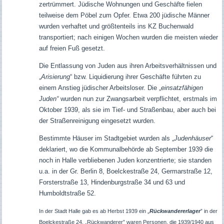
zertrümmert. Jüdische Wohnungen und Geschäfte fielen
teilweise dem Pöbel zum Opfer. Etwa 200 jüdische Männer
wurden verhaftet und größtenteils ins KZ Buchenwald
transportiert; nach einigen Wochen wurden die meisten wieder
auf freien Fuß gesetzt.
Die Entlassung von Juden aus ihren Arbeitsverhältnissen und
„
Arisierung
“ bzw. Liquidierung ihrer Geschäfte führten zu
einem Anstieg jüdischer Arbeitsloser. Die „
einsatzfähigen
Juden“
wurden nun zur Zwangsarbeit verpflichtet, erstmals im
Oktober 1939, als sie im Tief- und Straßenbau, aber auch bei
der Straßenreinigung eingesetzt wurden.
Bestimmte Häuser im Stadtgebiet wurden als „
Judenhäuser
“
deklariert, wo die Kommunalbehörde ab September 1939 die
noch in Halle verbliebenen Juden konzentrierte; sie standen
u.a.
in der Gr. Berlin 8, Boelckestraße 24, Germarstraße 12,
Forsterstraße 13, Hindenburgstraße 34 und 63 und
Humboldtstraße 52.
In der Stadt Halle gab es ab Herbst 1939 ein „
Rückwandererlager
” in der
Boelckestraße 24. „Rückwanderer” waren Personen, die 1939/1940 aus