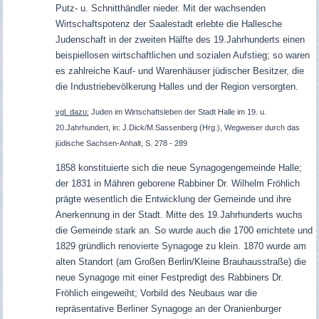
Putz- u. Schnitthändler nieder. Mit der wachsenden
Wirtschaftspotenz der Saalestadt erlebte die Hallesche
Judenschaft in der zweiten Hälfte des 19.Jahrhunderts einen
beispiellosen wirtschaftlichen und sozialen Aufstieg; so waren
es zahlreiche Kauf- und Warenhäuser jüdischer Besitzer, die
die Industriebevölkerung Halles und der Region versorgten.
vgl. dazu:
Juden im Wirtschaftsleben der Stadt Halle im 19. u.
20.Jahrhundert, in: J.Dick/M.Sassenberg (Hrg.), Wegweiser durch das
jüdische Sachsen-Anhalt, S. 278 - 289
1858 konstituierte sich die neue Synagogengemeinde Halle;
der 1831 in Mähren geborene Rabbiner Dr. Wilhelm Fröhlich
prägte wesentlich die Entwicklung der Gemeinde und ihre
Anerkennung in der Stadt. Mitte des 19.Jahrhunderts wuchs
die Gemeinde stark an. So wurde auch die 1700 errichtete und
1829 gründlich renovierte Synagoge zu klein. 1870 wurde am
alten Standort (am Großen Berlin/Kleine Brauhausstraße) die
neue Synagoge mit einer Festpredigt des Rabbiners Dr.
Fröhlich eingeweiht; Vorbild des Neubaus war die
repräsentative Berliner Synagoge an der Oranienburger