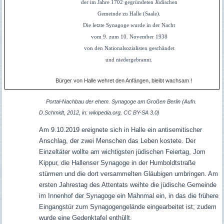
der im Jahre 1702 gegründeten Jüdischen
Gemeinde zu Halle (Saale).
Die letzte Synagoge wurde in der Nacht
vom 9. zum 10. November 1938
von den Nationalsozialisten geschändet
und niedergebrannt.
Bürger von Halle wehret den Anfängen, bleibt wachsam !
Portal-Nachbau der ehem. Synagoge am Großen Berlin (Aufn.
D.Schmidt, 2012, in: wikipedia.org, CC BY-SA 3.0)
Am 9.10.2019 ereignete sich in Halle ein antisemitischer
Anschlag, der zwei Menschen das Leben kostete. Der
Einzeltäter wollte am wichtigsten jüdischen Feiertag, Jom
Kippur, die Hallenser Synagoge in der Humboldtstraße
stürmen und die dort versammelten Gläubigen umbringen. Am
ersten Jahrestag des Attentats weihte die jüdische Gemeinde
im Innenhof der Synagoge ein Mahnmal ein, in das die frühere
Eingangstür zum Synagogengelände eingearbeitet ist; zudem
wurde eine Gedenktafel enthüllt.