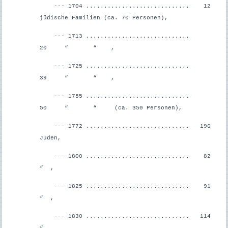
--- 1704 ............................. 12
jüdische Familien (ca. 70 Personen),
--- 1713 .............................
20 “ “ ,
--- 1725 .............................
39 “ “ ,
--- 1755 .............................
50 “ “ (ca. 350 Personen),
--- 1772 ............................. 196
Juden,
--- 1800 ............................. 82
“ ,
--- 1825 ............................. 91
“ ,
--- 1830 ............................. 114
“ ,