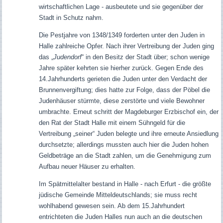
wirtschaftlichen Lage - ausbeutete und sie gegenüber der
Stadt in Schutz nahm.
Die Pestjahre von 1348/1349 forderten unter den Juden in
Halle zahlreiche Opfer. Nach ihrer Vertreibung der Juden ging
das „
Judendorf
“ in den Besitz der Stadt über; schon wenige
Jahre später kehrten sie hierher zurück. Gegen Ende des
14.Jahrhunderts gerieten die Juden unter den Verdacht der
Brunnenvergiftung; dies hatte zur Folge, dass der Pöbel die
Judenhäuser stürmte, diese zerstörte und viele Bewohner
umbrachte. Erneut schritt der Magdeburger Erzbischof ein, der
den Rat der Stadt Halle mit einem Sühngeld für die
Vertreibung „seiner“ Juden belegte und ihre erneute Ansiedlung
durchsetzte; allerdings mussten auch hier die Juden hohen
Geldbeträge an die Stadt zahlen, um die Genehmigung zum
Aufbau neuer Häuser zu erhalten.
Im Spätmittelalter bestand in Halle - nach Erfurt - die größte
jüdische Gemeinde Mitteldeutschlands; sie muss recht
wohlhabend gewesen sein. Ab dem 15.Jahrhundert
entrichteten die Juden Halles nun auch an die deutschen