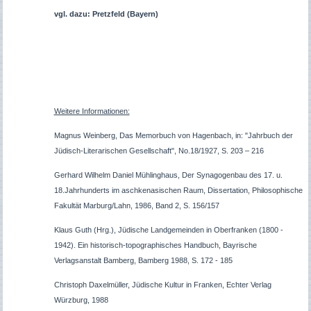
vgl. dazu: Pretzfeld (Bayern)
Weitere Informationen:
Magnus Weinberg, Das Memorbuch von Hagenbach, in: "Jahrbuch der
Jüdisch-Literarischen Gesellschaft", No.18/1927, S. 203 – 216
Gerhard Wilhelm Daniel Mühlinghaus, Der Synagogenbau des 17. u.
18.Jahrhunderts im aschkenasischen Raum, Dissertation, Philosophische
Fakultät Marburg/Lahn, 1986, Band 2, S. 156/157
Klaus Guth (Hrg.), Jüdische Landgemeinden in Oberfranken (1800 -
1942). Ein historisch-topographisches Handbuch, Bayrische
Verlagsanstalt Bamberg, Bamberg 1988, S. 172 - 185
Christoph Daxelmüller, Jüdische Kultur in Franken, Echter Verlag
Würzburg, 1988