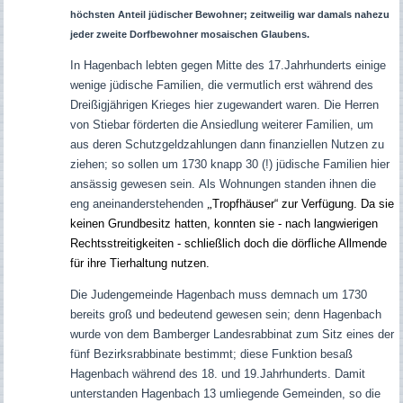
höchsten Anteil jüdischer Bewohner; zeitweilig war damals nahezu
jeder zweite Dorfbewohner mosaischen Glaubens.
In Hagenbach lebten gegen Mitte des 17.Jahrhunderts einige
wenige jüdische Familien, die vermutlich erst während des
Dreißigjährigen Krieges hier zugewandert waren. Die Herren
von Stiebar förderten die Ansiedlung weiterer Familien, um
aus deren Schutzgeldzahlungen dann finanziellen Nutzen zu
ziehen; so sollen um 1730 knapp 30 (!) jüdische Familien hier
ansässig gewesen sein.
Als Wohnungen standen ihnen die
eng aneinanderstehenden
„
Tropfhäuser“ zur Verfügung. Da sie
keinen Grundbesitz hatten, konnten sie - nach langwierigen
Rechtsstreitigkeiten - schließlich doch die dörfliche Allmende
für ihre Tierhaltung nutzen.
Die Judengemeinde Hagenbach muss demnach um 1730
bereits groß und bedeutend gewesen sein; denn Hagenbach
wurde von dem Bamberger Landesrabbinat zum Sitz eines der
fünf Bezirksrabbinate bestimmt; diese Funktion besaß
Hagenbach während des 18. und 19.Jahrhunderts. Damit
unterstanden Hagenbach 13 umliegende Gemeinden, so die