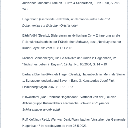
Jüdisches Museum Franken - Fürth & Schnaiitach, Fürth 1998, S. 243 –
246
Hagenbach (Gemeinde Pretzfeld), in: alemannia-judaica.de
(mit
Dokumenten zur jüdischen Ortshistorie)
Bärbl Völkl (Bearb.), Bildersturm an idyllischem Ort – Erinnerung an die
Reichskristallnacht in der Fränkischen Schweiz, aus: „Nordbayerischer
Kurier Bayreuth“ vom 10./11.11.2001
Michael Schneeberger, Die Geschichte der Juden in Hagenbach, in:
"Jüdisches Leben in Bayern", 19.Jg., No. 96/2004, S. 14 – 19
Barbara Eberhardt/Angela Hager (Bearb.), Hagenbach, in: Mehr als Steine
... Synagogengedenkband Bayern, Band 3, Kunstverlag Josef Fink,
Lindenberg/Allgäu 2007, S. 152 - 157
Hinweistafel „Das Rabbinat Hagenbach“ - verfasst von der „Lokalen
Aktionsgruppe Kulturerlebnis Fränkische Schweiz e.V.“
(an der
Schlossmauer angebracht)
Rolf Kießling (Red.), Wer war David Wannbacher, Vorsteher der Gemeinde
Hagenbach? in: nordbayern.de vom 25.5.2021