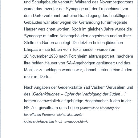
und Schulgebäude verkauft. Während des Novemberpogroms
wurde das Inventar der Synagoge auf der Trubachinsel vor
dem Dorfe verbrannt; auf eine Brandlegung des baufälligen
Gebäudes war aber wegen der Gefährdung für umliegende
Häuser verzichtet worden. Noch im gleichen Jahre wurde die
Synagoge mit allen Nebengebäuden abgerissen und an ihrer
Stelle ein Garten angelegt. Die letzten beiden jüdischen
Ehepaare - sie lebten vom Textilhandel - wurden am
10.November 1938 nach Forchheim abtransportiert, nachdem
ihre beiden Häuser von SA-Angehörigen geplündert und das
Mobiliar zerschlagen worden war; danach lebten keine Juden
mehr im Dorfe.
Nach Angaben der Gedenkstätte Yad Vashem/Jerusalem und
des „
Gedenkbuches – Opfer der Verfolgung der Juden ...
“
kamen nachweislich elf gebürtige Hagenbacher Juden in der
NS-Zeit gewaltsam ums Leben
(namentliche Nennung der
betroffenen Personen siehe: alemannia-
.
judaica.de/hagenbach_ofr_synagoge.htm)