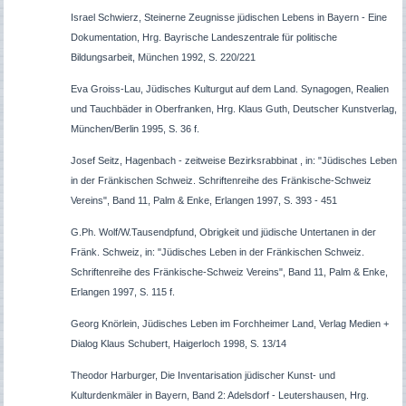
Israel Schwierz, Steinerne Zeugnisse jüdischen Lebens in Bayern - Eine
Dokumentation, Hrg. Bayrische Landeszentrale für politische
Bildungsarbeit, München 1992, S. 220/221
Eva Groiss-Lau, Jüdisches Kulturgut auf dem Land. Synagogen, Realien
und Tauchbäder in Oberfranken, Hrg. Klaus Guth, Deutscher Kunstverlag,
München/Berlin 1995, S. 36 f.
Josef Seitz, Hagenbach - zeitweise Bezirksrabbinat , in: "Jüdisches Leben
in der Fränkischen Schweiz. Schriftenreihe des Fränkische-Schweiz
Vereins", Band 11, Palm & Enke, Erlangen 1997, S. 393 - 451
G.Ph. Wolf/W.Tausendpfund, Obrigkeit und jüdische Untertanen in der
Fränk. Schweiz, in: "Jüdisches Leben in der Fränkischen Schweiz.
Schriftenreihe des Fränkische-Schweiz Vereins", Band 11, Palm & Enke,
Erlangen 1997, S. 115 f.
Georg Knörlein, Jüdisches Leben im Forchheimer Land, Verlag Medien +
Dialog Klaus Schubert, Haigerloch 1998, S. 13/14
Theodor Harburger, Die Inventarisation jüdischer Kunst- und
Kulturdenkmäler in Bayern, Band 2: Adelsdorf - Leutershausen, Hrg.