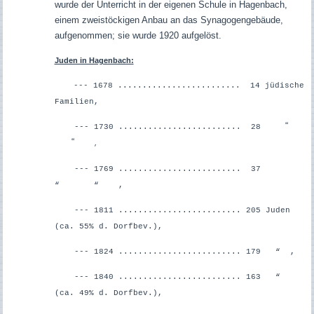
wurde der Unterricht in der eigenen Schule in Hagenbach,
einem zweistöckigen Anbau an das Synagogengebäude,
aufgenommen; sie wurde 1920 aufgelöst.
Juden in Hagenbach:
--- 1678 ......................... 14 jüdische
Familien,
“
--- 1730 ......................... 28
“
,
--- 1769 ......................... 37
“ “ ,
--- 1811 ......................... 205 Juden
(ca. 55% d. Dorfbev.),
--- 1824 ......................... 179 “ ,
--- 1840 ......................... 163 “
(ca. 49% d. Dorfbev.),