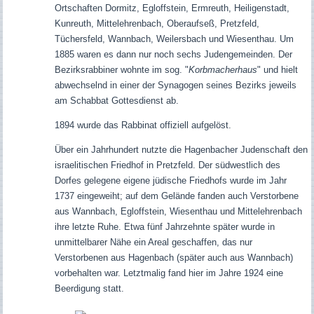
Ortschaften Dormitz, Egloffstein, Ermreuth, Heiligenstadt,
Kunreuth, Mittelehrenbach, Oberaufseß, Pretzfeld,
Tüchersfeld, Wannbach, Weilersbach und Wiesenthau.
Um
1885 waren es dann nur noch sechs Judengemeinden.
Der
Bezirksrabbiner wohnte im sog. "
Korbmacherhaus
" und hielt
abwechselnd in einer der Synagogen seines Bezirks jeweils
am Schabbat
Gottesdienst
ab
.
1894 wurde das Rabbinat offiziell aufgelöst.
Über ein Jahrhundert nutzte die Hagenbacher Judenschaft den
israelitischen Friedhof in Pretzfeld. Der südwestlich des
Dorfes gelegene eigene jüdische Friedhofs wurde im Jahr
1737 eingeweiht; auf dem Gelände fanden auch Verstorbene
aus Wannbach, Egloffstein, Wiesenthau und Mittelehrenbach
ihre letzte Ruhe. Etwa fünf Jahrzehnte später wurde in
unmittelbarer Nähe ein Areal geschaffen, das nur
Verstorbenen aus Hagenbach (später auch aus Wannbach)
vorbehalten war.
Letztmalig fand hier im Jahre 1924 eine
Beerdigung statt.