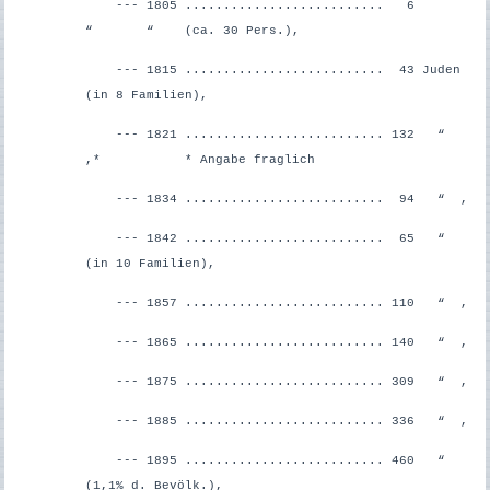
--- 1805 .......................... 6
“ “ (ca. 30 Pers.),
--- 1815 .......................... 43 Juden
(in 8 Familien),
--- 1821 .......................... 132 “
,* * Angabe fraglich
--- 1834 .......................... 94 “ ,
--- 1842 .......................... 65 “
(in 10 Familien),
--- 1857 .......................... 110 “ ,
--- 1865 .......................... 140 “ ,
--- 1875 .......................... 309 “ ,
--- 1885 .......................... 336 “ ,
--- 1895 .......................... 460 “
(1,1% d. Bevölk.),