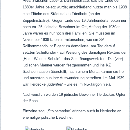
Areal zwischen Lade- u. Bahnhofstraße, das bis Ende der
1880er Jahre belegt wurde; anschließend nutzte man bis 1938
eine Fläche des Städtischen Friedhofs
(
an der
Zeppelin
straße).
Gegen Ende des 19.Jahrhunderts lebten nur
noch ca. 25 jüdische Bewohner im Ort, Anfang der 1930er
Jahre waren es nur noch drei Familien. Sie mussten im
November 1938 tatenlos mitansehen, wie ein SA-
Rollkommando ihr Eigentum demolierte; am Tag darauf
setzten Schulkinder - auf Weisung des damaligen Rektors der
„Horst-Wessel-Schule“ - das Zerstörungswerk fort. Die (vier)
jüdischen Männer wurden festgenommen und ins KZ
Sachsenhausen überstellt; nach einem Monat kamen sie frei
und mussten nun ihre Auswanderung betreiben. Im Mai 1939
war Herdecke „
judenfrei
“ - wie es im NS-Jargon hieß.
Nachweislich wurden 19 jüdische Bewohner Herdeckes Opfer
der Shoa.
Einzelne sog. „Stolpersteine“ erinnern auch in Herdecke an
ehemalige jüdische Bewohner.