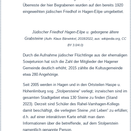
Überreste der hier Begrabenen wurden auf den bereits 1920
eingeweihten jüdischen Friedhof in Hagen-Eilpe umgebettet.
Jüdischer Friedhof Hagen-Eilpe u. geborgene ältere
Grabsteine
(Aufn. Klaus Bärwinkel, 2018/2022, aus: wikipedia.org, CC
BY 3.0/4.0)
Durch die Aufnahme jüdischer Flüchtlinge aus der ehemaligen
Sowjetunion hat sich die Zahl der Mitglieder der Hagener
Gemeinde deutlich erhöht; 2015 zählte die Kultusgemeinde
etwa 280 Angehörige.
Seit 2005 werden in Hagen und in den Ortsteilen Haspe u.
Hohenlimburg sog. „Stolpersteine“ verlegt
;
inzwischen sind im
gesamten Stadtgebiet etwa 130 Steine zu finden (Stand
2023).
Derzeit sind Schüler des Rahel-Varnhagen-Kollegs
damit beschäftigt, die verlegten Steine „mit Leben“ zu erfüllen;
d.h. auf einer interaktiven Karte erhält man dann
Informationen über die betreffende, auf dem Stolperstein
namentlich genannte Person.