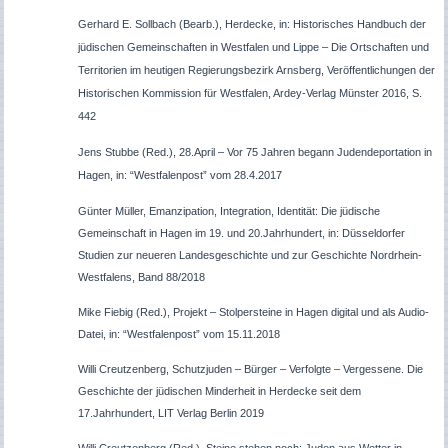
Gerhard E. Sollbach (Bearb.), Herdecke, in: Historisches Handbuch der
jüdischen Gemeinschaften in Westfalen und Lippe – Die Ortschaften und
Territorien im heutigen Regierungsbezirk Arnsberg, Veröffentlichungen der
Historischen Kommission für Westfalen, Ardey-Verlag Münster 2016, S.
442
Jens Stubbe (Red.), 28.April – Vor 75 Jahren begann Judendeportation in
Hagen, in: “Westfalenpost” vom 28.4.2017
Günter Müller, Emanzipation, Integration, Identität: Die jüdische
Gemeinschaft in Hagen im 19. und 20.Jahrhundert, in: Düsseldorfer
Studien zur neueren Landesgeschichte und zur Geschichte Nordrhein-
Westfalens, Band 88/2018
Mike Fiebig (Red.), Projekt – Stolpersteine in Hagen digital und als Audio-
Datei, in: “Westfalenpost” vom 15.11.2018
Willi Creutzenberg, Schutzjuden – Bürger – Verfolgte – Vergessene. Die
Geschichte der jüdischen Minderheit in Herdecke seit dem
17.Jahrhundert, LIT Verlag Berlin 2019
Willi Creutzenberg (Red.), Steine stehen noch: Juden aus Wetter in