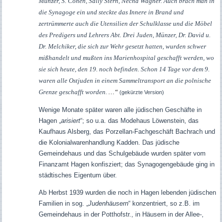
Münzer, S. Cohen, Sally Stern, Necha Wagner. Auch brach man in
die Synagoge ein und steckte das Innere in Brand und
zertrümmerte auch die Utensilien der Schulklasse und die Möbel
des Predigers und Lehrers Abt. Drei Juden, Münzer, Dr. David u.
Dr. Melchiker, die sich zur Wehr gesetzt hatten, wurden schwer
mißhandelt und mußten ins Marienhospital geschafft werden, wo
sie sich heute, den 19. noch befinden. Schon 14 Tage vor dem 9.
waren alle Ostjuden in einem Sammeltransport an die polnische
Grenze geschafft worden.
…“
(gekürzte Version)
Wenige Monate später waren alle jüdischen Geschäfte in
Hagen „
arisiert
“; so u.a. das Modehaus Löwenstein, das
Kaufhaus Alsberg, das Porzellan-Fachgeschäft Bachrach und
die Kolonialwarenhandlung Kadden. Das jüdische
Gemeindehaus und das Schulgebäude wurden später vom
Finanzamt Hagen konfisziert; das Synagogengebäude ging in
städtisches Eigentum über.
Ab Herbst 1939 wurden die noch in Hagen lebenden jüdischen
Familien in sog. „
Judenhäusern
“ konzentriert, so z.B. im
Gemeindehaus in der Potthofstr., in Häusern in der Allee-,