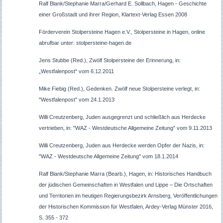
Ralf Blank/Stephanie Marra/Gerhard E. Sollbach, Hagen - Geschichte
einer Großstadt und ihrer Region, Klartext-Verlag Essen 2008
Förderverein Stolpersteine Hagen e.V., Stolpersteine in Hagen, online
abrufbar unter: stolpersteine-hagen.de
Jens Stubbe (Red.), Zwölf Stolpersteine der Erinnerung, in:
„Westfalenpost“ vom 6.12.2011
Mike Fiebig (Red.), Gedenken. Zwölf neue Stolpersteine verlegt, in:
"Westfalenpost" vom 24.1.2013
Willi Creutzenberg, Juden ausgegrenzt und schließlich aus Herdecke
vertrieben, in: "WAZ - Westdeutsche Allgemeine Zeitung" vom 9.11.2013
Willi Creutzenberg, Juden aus Herdecke werden Opfer der Nazis, in:
"WAZ - Westdeutsche Allgemeine Zeitung" vom 18.1.2014
Ralf Blank/Stephanie Marra (Bearb.), Hagen, in: Historisches Handbuch
der jüdischen Gemeinschaften in Westfalen und Lippe – Die Ortschaften
und Territorien im heutigen Regierungsbezirk Arnsberg, Veröffentlichungen
der Historischen Kommission für Westfalen, Ardey-Verlag Münster 2016,
S. 355 - 372