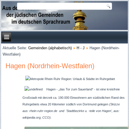
Aktuelle Seite:
Gemeinden (alphabetisch)
H - J
Hagen (Nordrhein-
Westfalen)
Hagen (Nordrhein-Westfalen)
Hagen - „das Tor zum Sauerland“ - ist eine kreisfreie
Großstadt
mit derzeit ca. 190.000 Einwohnern
am südöstlichen Rand des
Ruhrgebiets etwa 20 Kilometer südlich von Dortmund gelegen
(Skizze
aus: rhein-ruhr-region.de und 'Stadtbezirke u. -teile von Hagen', aus:
wikipedia.org, CCO).