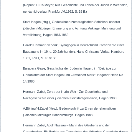
(Reprint: H.Ch.Meyer, Aus Geschichte und Leben der Juden in Westfalen,
ner-tamid-verlag, Frankfurt/M.1962, S. 19 ff.)
Stadt Hagen (Hrg.), Gedenkbuch zum tragischen Schicksal unserer
jüdischen Mitbürger. Erinnerung und Achtung, Anklage, Mahnung und
Verpflichtung, Hagen 1961/1962
Harold Hammer-Schenk, Synagogen in Deutschland. Geschichte einer
Baugattung im 19. u. 20.Jahrhundert, Hans Christians Verlag, Hamburg
1981, Teil 1, S. 187/188
Barabara Gase, Geschichte der Juden in Hagen, in: "Beiträge zur
Geschichte der Stadt Hagen und Grafschaft Mark", Hagener Hefte No.
14/1986
Hermann Zabel, Zerstreut in alle Welt - Zur Geschichte und
Nachgeschichte einer jüdischen Kleinstadtgemeinde, Hagen 1988
A.Böning/H.Zabel (Hrg.), Gedenkschrift zu Ehren der ehemaligen
jüdischen Mitbürger Hohenlimburgs, Hagen 1988
Hermann Zabel, Adolf Nassau – Mann des Glaubens und der
Gerechtigkeit. Ein Bericht zur Geschichte der jüdischen Gemeinde Hagen,