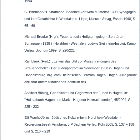
1994
G. Birkmann/H. Stratmann, Bedenke vor wem du stehst - 300 Synagogen
und ihre Geschichte in Westfalen u. Lippe, Klartext Verlag, Essen 1998, S.
65 - 69
Michael Brocke (Hrg.), Feuer an dein Heiligtum gelegt - Zerstörte
Synagogen 1938 in Nordrhein-Westfalen, Ludwig Steinheim-Institut, Kamp
Verlag, Bochum 1999, S. 220/221
Ralf Blank (Red.), „Es war das Bild von Ausschreitungen des
Straßenpöbels“ - Der Judenpogrom im November 1938 in Hagen und
Hohenlimburg, hrg. vom Historischen Centrum Hagen, Hagen 2002 (online
abrufbar unter: historisches-centrum.de)
Adalbert Böning, Geschichte und Gegenwart der Juden in Hagen, in:
"Heimatbuch Hagen und Mark - Hagener Heimatkalender", 45/2004, S.
225 - 232
Elfi Pracht-Jörns, Jüdisches Kulturerbe in Nordrhein-Westfalen -
Regierungsbezirk Arnsberg, J.P.Bachem Verlag, Köln 2005, S. 137 – 158
und S. 216 – 219