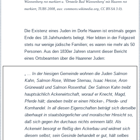
Wünnenberg rot markiert u. 'Ortsteile Bad Wünnenberg' mit Haaren rot
markiert, TUBS 2008, aus: commons.wikimedia.org, CC BY-SA 3.0)
.
Die Existenz eines Juden im Dorfe Haaren ist erstmals gegen
Ende des 18.Jahrhunderts belegt. Hier lebten in der Folgezeit
stets nur wenige jüdische Familien; es waren nie mehr als 50
Personen. Aus den 1830er Jahren stammt dieser Bericht
eines Ortsbeamten über die Haarener Juden:
„ ... In der hiesigen Gemeinde wohnen die Juden Salmon
Kahn, Salmon Rose, Wittwe Sternau, Isaac Hesse, Aron
Grünewald und Salmon Rosenthal. Der Salmon Kahn treibt
hauptsächlich Ackerwirtschaft, worauf er Knecht, Magd,
Pferde hält; daneben treibt er einen Höcker-, Pferde- und
Kornhandel. In all diesen Eigenschaften beträgt sich derselbe
überhaupt in staatsbürgerlicher und moralischer Hinsicht so,
daß sich gegen ihn durchaus nichts erinnern läßt. Als
Ackerwirt besorgt er fleißig den Ackerbau und widmet sich
diesem selbst; sein Gesinde behandelt er gut, hält selbes