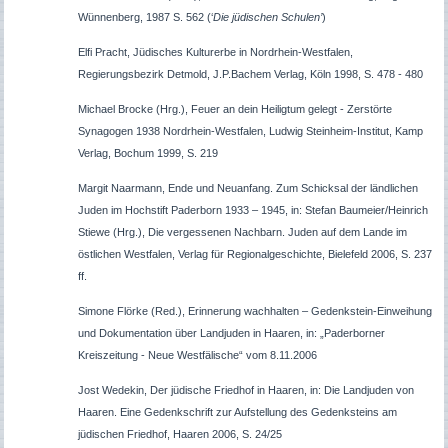
Wünnenberg, 1987 S. 562 (‘
Die jüdischen Schulen’
)
Elfi Pracht, Jüdisches Kulturerbe in Nordrhein-Westfalen,
Regierungsbezirk Detmold, J.P.Bachem Verlag, Köln 1998, S. 478 - 480
Michael Brocke (Hrg.), Feuer an dein Heiligtum gelegt - Zerstörte
Synagogen 1938 Nordrhein-Westfalen, Ludwig Steinheim-Institut, Kamp
Verlag, Bochum 1999, S. 219
Margit Naarmann, Ende und Neuanfang. Zum Schicksal der ländlichen
Juden im Hochstift Paderborn 1933 – 1945, in: Stefan Baumeier/Heinrich
Stiewe (Hrg.), Die vergessenen Nachbarn. Juden auf dem Lande im
östlichen Westfalen, Verlag für Regionalgeschichte, Bielefeld 2006, S. 237
ff.
Simone Flörke (Red.), Erinnerung wachhalten – Gedenkstein-Einweihung
und Dokumentation über Landjuden in Haaren, in: „Paderborner
Kreiszeitung - Neue Westfälische“ vom 8.11.2006
Jost Wedekin, Der jüdische Friedhof in Haaren, in: Die Landjuden von
Haaren. Eine Gedenkschrift zur Aufstellung des Gedenksteins am
jüdischen Friedhof, Haaren 2006, S. 24/25