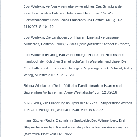
Jost Wedekin, Verfolgt – vertrieben – vernichtet. Das Schicksal der
jüdischen Familien Bähr und Tobias aus Haaren, in: "Die Warte -
Heimatzeitschrift für die Kreise Paderborn und Höxter", 68. Jg., No.
114/2007, S. 10 - 12
Jost Wedekin, Die Landjuden von Haaren. Eine fast vergessene
Minderheit, Lichtenau 2008, S. 38/39 (
betr. jüdischer Friedhof in Haaren)
Jost Wedekin (Bearb.), Bad Wünnenberg – Haaren, in: Historisches
Handbuch der jüdischen Gemeinschaften in Westfalen und Lippe. Die
Ortschaften und Territorien im heutigen Regierungsbezirk Detmold, Ardey-
Verlag, Münster 2013, S. 215 - 226
Brigitta Wieskotten (Red.), Jüdische Familie forscht in Haaren nach
Spuren ihrer Vorfahren, in: „Neue Westfälische“ vom 12.8.2016
N.N. (Red.), Zur Erinnerung an Opfer der NS-Zeit – Stolpersteine werden
in Haaren verlegt, in: „Westfalen-Blatt“ vom 10.5.2022
Hans Büttner (Red.), Erstmals im Stadtgebiet Bad Wünnenberg. Drei
Stolpersteine verlegt: Gedenken an die jüdische Familie Rosenberg, in:
„Westfalen-Blatt“ vom 14.5.2022