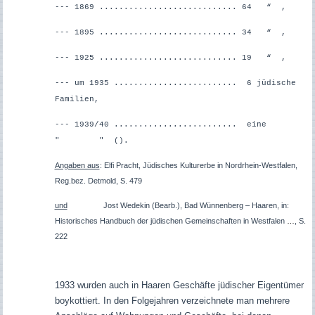
--- 1869 ............................ 64 “ ,
--- 1895 ............................ 34 “ ,
--- 1925 ............................ 19 “ ,
--- um 1935 ......................... 6 jüdische
Familien,
--- 1939/40 ......................... eine
" " ().
Angaben aus
: Elfi Pracht, Jüdisches Kulturerbe in Nordrhein-Westfalen,
Reg.bez. Detmold, S. 479
und
Jost Wedekin (Bearb.), Bad Wünnenberg – Haaren, i
n:
Historisches Handbuch der jüdischen Gemeinschaften in Westfalen
…
, S.
222
1933 wurden auch in Haaren Geschäfte jüdischer Eigentümer
boykottiert. In den Folgejahren verzeichnete man mehrere