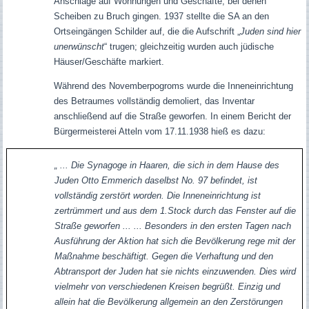
Anschläge auf Wohnungen und Geschäfte, bei denen
Scheiben zu Bruch gingen. 1937 stellte die SA an den
Ortseingängen Schilder auf, die die Aufschrift „
Juden sind hier
unerwünscht
“ trugen; gleichzeitig wurden auch jüdische
Häuser/Geschäfte markiert.
Während des Novemberpogroms wurde die Inneneinrichtung
des Betraumes vollständig demoliert, das Inventar
anschließend auf die Straße geworfen. In einem Bericht der
Bürgermeisterei Atteln vom 17.11.1938 hieß es dazu:
„ ... Die Synagoge in Haaren, die sich in dem Hause des
Juden Otto Emmerich daselbst No. 97 befindet, ist
vollständig zerstört worden. Die Inneneinrichtung ist
zertrümmert und aus dem 1.Stock durch das Fenster auf die
Straße geworfen ... ... Besonders in den ersten Tagen nach
Ausführung der Aktion hat sich die Bevölkerung rege mit der
Maßnahme beschäftigt. Gegen die Verhaftung und den
Abtransport der Juden hat sie nichts einzuwenden. Dies wird
vielmehr von verschiedenen Kreisen begrüßt. Einzig und
allein hat die Bevölkerung allgemein an den Zerstörungen