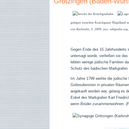
Grötzingen (Baden-Würt
gelegen zwischen Kraichgauer Hügelland 
von Karlsruhe, S. 2009, aus: wikipedia.org
Gegen Ende des 15.Jahrhunderts so
untersagt wurde, verließen sie das
lebten wenige jüdische Familien da
Schutz des badischen Markgrafen Fr
Im Jahre 1799 weihte die jüdisch
Gottesdiensten in privaten Räumen 
angekauft worden war, gelang es d
Enkel des Markgrafen Karl Friedri
wenn Brüder zusammenwohnen. (P