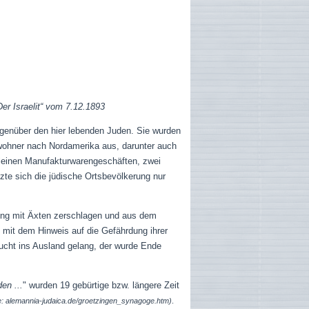
Der Israelit“ vom 7.12.1893
enüber den hier lebenden Juden. Sie wurden
ewohner nach Nordamerika aus, darunter auch
 kleinen Manufakturwarengeschäften, zwei
zte sich die jüdische Ortsbevölkerung nur
tung mit Äxten zerschlagen und aus dem
mit dem Hinweis auf die Gefährdung ihrer
cht ins Ausland gelang, der wurde Ende
en ...
" wurden 19 gebürtige bzw. längere Zeit
e: alemannia-judaica.de/groetzingen_synagoge.htm)
.