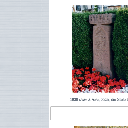
1938
; die Stele 
(
Aufn. J. Hahn, 2003
)