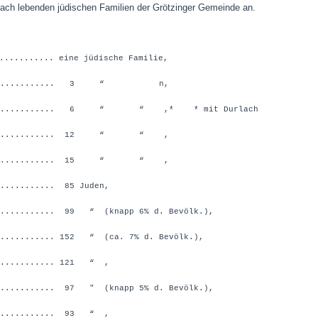
rlach lebenden jüdischen Familien der Grötzinger Gemeinde an.
........... eine jüdische Familie,
................. 3 “ n,
................ 6 “ “ ,*
* mit Durlach
................ 12 “ “ ,
................ 15 “ “ ,
.......... 85 Juden,
........... 99 “ (knapp 6% d. Bevölk.),
.......... 152 “ (ca. 7% d. Bevölk.),
........... 121 “ ,
........... 97 " (knapp 5% d. Bevölk.),
............ 93 “ ,