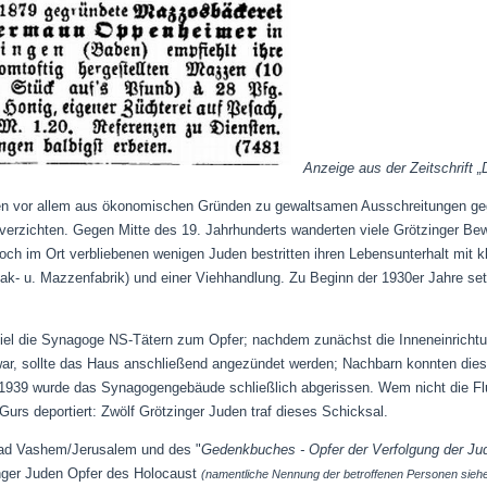
Anzeige aus der Zeitschrift „
en vor allem aus ökonomischen Gründen zu gewaltsamen Ausschreitungen geg
 verzichten. Gegen Mitte des 19. Jahrhunderts wanderten viele Grötzinger B
noch im Ort verbliebenen wenigen Juden bestritten ihren Lebensunterhalt mit
abak- u. Mazzenfabrik) und einer Viehhandlung. Zu Beginn der 1930er Jahre set
 fiel die Synagoge NS-Tätern zum Opfer; nachdem zunächst die Inneneinrich
r, sollte das Haus anschließend angezündet werden; Nachbarn konnten dies 
1939 wurde das Synagogengebäude schließlich abgerissen. Wem nicht die Flu
urs deportiert: Zwölf Grötzinger Juden traf dieses Schicksal.
ad Vashem/Jerusalem und des "
Gedenkbuches - Opfer der Verfolgung der Jud
nger Juden Opfer des Holocaust
(namentliche Nennung der betroffenen Personen sieh