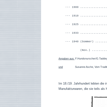
--- 1900 ................
--- 1910 ...............
--- 1925 ...............
--- 1933 ...............
--- 1940 (Sommer) ......
(Nov.) .............
Angaben aus:
F.Hundsnurscher/G.Taddey, 
und
Susanne Asche, Vom Traditionalis
Im 18./19. Jahrhundert lebten die
Manufakturwaren, die sie teils als 