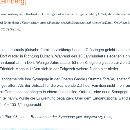
temberg)
Grötzingen ist seit seiner Eingemeindung (1974) der östlichste St
und Rheinebene
(Kartenskizzen aus: wikipedia.org/wiki/Kraichgaubahn#/media/Datei:Kraichga
, CC BY-SA 3.0).
llen erstmals jüdische Familien vorübergehend in Grötzingen gelebt haben; a
 Dorf wieder in Richtung Durlach. Während des 16.Jahrhunderts siedelten sich
nn dauerhaft im Dorf. Wenige Jahre später führten Kriegsereignisse zur Zers
iedrich Magnus ließen sich in der Folgezeit weitere Juden hier nieder.
e Landgemeinde ihre Synagoge in der Oberen Gasse (Krumme Straße, später S
getroffen. Als der Betsaal für die wachsende Zahl der Familien nicht mehr a
en Gemeindeangehörigen in einem finanziellen Kraftakt, eine neue Synagoge
ch teilnahm, wurde die Einweihung begangen.
Über dem Eingangsportal war die 
salm 133,1)
“ angebracht.
Bauskizzen der Synagoge
(aus: wikipedia.org, CCO)