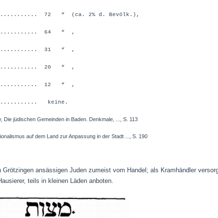
........... 72 “ (ca. 2% d. Bevölk.),
............ 64 “ ,
............ 31 “ ,
............ 20 “ ,
............ 12 “ ,
....... keine.
Die jüdischen Gemeinden in Baden. Denkmale, ..., S. 113
mus auf dem Land zur Anpassung in der Stadt ..., S. 190
 in Grötzingen ansässigen Juden zumeist vom Handel; als Kramhändler versorg
Hausierer, teils in kleinen Läden anboten.