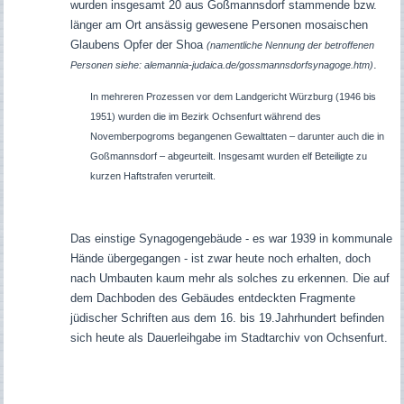
wurden insgesamt 20 aus Goßmannsdorf stammende bzw.
länger am Ort ansässig gewesene Personen mosaischen
Glaubens Opfer der Shoa
(namentliche Nennung der betroffenen
.
Personen siehe: alemannia-judaica.de/
gossmannsdorf
synagoge.htm)
In mehreren Prozessen vor dem Landgericht Würzburg (1946 bis
1951) wurden die im Bezirk Ochsenfurt während des
Novemberpogroms begangenen Gewalttaten – darunter auch die in
Goßmannsdorf – abgeurteilt. Insgesamt wurden elf Beteiligte zu
kurzen Haftstrafen verurteilt.
Das einstige Synagogengebäude - es war 1939 in kommunale
Hände übergegangen - ist zwar heute noch erhalten, doch
nach Umbauten kaum mehr als solches zu erkennen. Die auf
dem Dachboden des Gebäudes entdeckten Fragmente
jüdischer Schriften aus dem 16. bis 19.Jahrhundert befinden
sich heute als Dauerleihgabe im Stadtarchiv von Ochsenfurt.