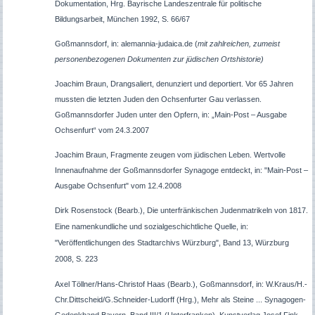
Dokumentation, Hrg. Bayrische Landeszentrale für politische
Bildungsarbeit, München 1992, S. 66/67
Goßmannsdorf, in: alemannia-judaica.de (
mit zahlreichen, zumeist
personenbezogenen Dokumenten zur jüdischen Ortshistorie)
Joachim Braun, Drangsaliert, denunziert und deportiert. Vor 65 Jahren
mussten die letzten Juden den Ochsenfurter Gau verlassen.
Goßmannsdorfer Juden unter den Opfern, in: „Main-Post – Ausgabe
Ochsenfurt“ vom 24.3.2007
Joachim Braun, Fragmente zeugen vom jüdischen Leben. Wertvolle
Innenaufnahme der Goßmannsdorfer Synagoge entdeckt, in: "Main-Post –
Ausgabe Ochsenfurt" vom 12.4.2008
Dirk Rosenstock (Bearb.), Die unterfränkischen Judenmatrikeln von 1817.
Eine namenkundliche und sozialgeschichtliche Quelle, in:
"Veröffentlichungen des Stadtarchivs Würzburg", Band 13, Würzburg
2008, S. 223
Axel Töllner/Hans-Christof Haas (Bearb.), Goßmannsdorf, in: W.Kraus/H.-
Chr.Dittscheid/G.Schneider-Ludorff (Hrg.), Mehr als Steine ... Synagogen-
Gedenkband Bayern, Band III/1 (Unterfranken), Kunstverlag Josef Fink,