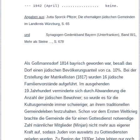
--- 1942 (April) ................. keine.
Angaben aus
: Jutta Sporck-Pfitzer, Die ehemaligen jüdischen Gemeinden
im Landkreis Würzburg, S. 65
und
Synagogen-Gedenkband Bayern (Unterfranken), Band III/1,
Mehr als Steine …, S. 678
Als Goßmannsdorf 1814 bayrisch geworden war, besaß das
Dorf einen jüdischen Bevölkerungsanteil von ca. 10%. Bei der
Erstellung der Matrikellisten (1817) wurden 16 jüdische
Familienvorstände aufgeführt. Im ausgehenden
19.Jahrhundert verminderte sich durch Abwanderung die
Anzahl der jüdischen Bewohner; so wurde es für die
Kultusgemeinde immer schwieriger, an ihrem traditionellen
Gemeindeleben festzuhalten. Schon vor dem Ersten Weltkrieg
brachte die Gemeinde die für einen Gottesdienst notwendige
Zahl männlicher Mitglieder (Minjan) nicht mehr aus eigener
Kraft auf, sodass Juden von auswärts zu Gottesdiensten
geladen wurden. Zu Beginn der 1930er Jahre lebten nur noch