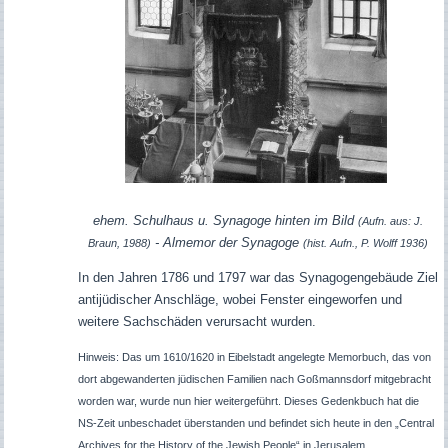
ehem. Schulhaus u. Synagoge hinten im Bild
(Aufn. aus: J.
- Almemor der Synagoge
Braun, 1988)
(hist. Aufn., P. Wolff 1936)
In den Jahren 1786 und 1797 war das Synagogengebäude Ziel
antijüdischer Anschläge, wobei Fenster eingeworfen und
weitere Sachschäden verursacht wurden.
Hinweis: Das um 1610/1620 in Eibelstadt angelegte Memorbuch, das von
dort abgewanderten jüdischen Familien nach Goßmannsdorf mitgebracht
worden war, wurde nun hier weitergeführt. Dieses Gedenkbuch hat die
NS-Zeit unbeschadet überstanden und befindet sich heute in den „Central
Archives for the History of the Jewish People“ in Jerusalem.