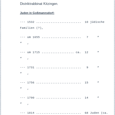
Distriktrabbinat Kitzingen.
Juden in Goßmannsdorf:
--- 1532 ......................... 10 jüdische
Familien (?),
--- um 1655 ...................... 7 “
“ ,
--- um 1715 .................. ca. 12 “
“ ,
--- 1731 ......................... 9 “
“ ,
--- 1756 ......................... 15 “
“ ,
--- 1790 ......................... 14 “
“ ,
--- 1814 ......................... 68 Juden (ca.