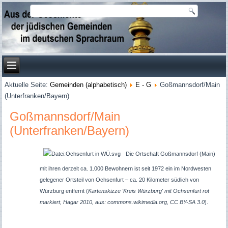
Aktuelle Seite:
Gemeinden (alphabetisch)
E - G
Goßmannsdorf/Main
(Unterfranken/Bayern)
Goßmannsdorf/Main
(Unterfranken/Bayern)
Die Ortschaft Goßmannsdorf (Main)
mit ihren derzeit ca. 1.000 Bewohnern ist seit 1972 ein im Nordwesten
gelegener Ortsteil von Ochsenfurt – ca. 20 Kilometer südlich von
Würzburg entfernt (
Kartenskizze 'Kreis Würzburg' mit Ochsenfurt rot
markiert, Hagar 2010, aus: commons.wikimedia.org, CC BY-SA 3.0
).