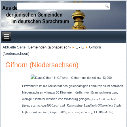
Aktuelle Seite:
Gemeinden (alphabetisch)
E - G
Gifhorn
(Niedersachsen)
Gifhorn (Niedersachsen)
Gifhorn mit derzeit ca. 43.000
Einwohnern ist die Kreisstadt des gleichnamigen Landkreises im östlichen
Niedersachsen – knapp 30 Kilometer nördlich von Braunschweig bzw.
wenige Kilometer westlich von Wolfsburg gelegen (
Ausschnitt aus hist.
Karte, aus: europe1900.eu/ und Kartenskizze 'Landkreis Gifhorn' mit Stadt
.
Gifhorn rot markiert, Hagar 2007, aus: wikipedia.org, CC BY-SA 3.0
)