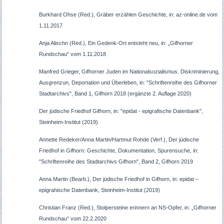
Burkhard Ohse (Red.), Gräber erzählen Geschichte, in: az-online.de vom
1.11.2017
Anja Alischn (Red.), Ein Gedenk-Ort entsteht neu, in: „Gifhorner
Rundschau“ vom 1.11.2018
Manfred Grieger, Gifhorner Juden im Nationalsozialismus. Diskriminierung,
Ausgrenzun, Deportation und Überleben, in: "Schriftenreihe des Gifhorner
Stadtarchivs", Band 1, Gifhorn 2018 (ergänzte 2. Auflage 2020)
Der jüdische Friedhof Gifhorn, in: "epidat - epigrafische Datenbank",
Steinheim-Institut (2019)
Annette Redeker/Anna Martin/Hartmut Rohde (Verf.), Der jüdische
Friedhof in Gifhorn: Geschichte, Dokumentation, Spurensuche, in:
"Schriftenreihe des Stadtarchivs Gifhorn", Band 2, Gifhorn 2019
Anna Martin (Bearb.), Der jüdische Friedhof in Gifhorn, in: epidat –
epigrahische Datenbank, Steinheim-Institut (2019)
Christian Franz (Red.), Stolpersteine erinnern an NS-Opfer, in: „Gifhorner
Rundschau“ vom 22.2.2020