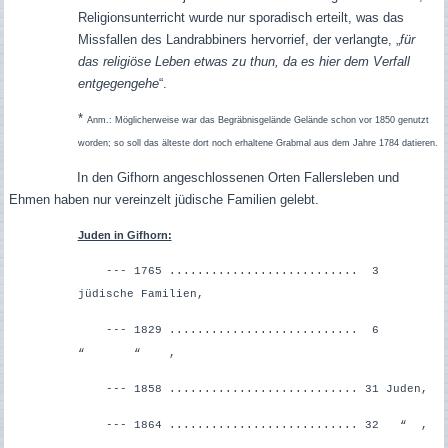
Religionsunterricht wurde nur sporadisch erteilt, was das
Missfallen des Landrabbiners hervorrief, der verlangte, „
für
das religiöse Leben etwas zu thun, da es hier dem Verfall
entgegengehe
“.
*
Anm.: Möglicherweise war das Begräbnisgelände Gelände schon vor 1850 genutzt
worden; so soll das älteste dort noch erhaltene Grabmal aus dem Jahre 1784 datieren.
In den Gifhorn angeschlossenen Orten Fallersleben und
Ehmen haben nur vereinzelt jüdische Familien gelebt.
Juden in Gifhorn:
--- 1765 ........................... 3
jüdische Familien,
--- 1829 ........................... 6
“ “ ,
--- 1858 ........................... 31 Juden,
--- 1864 ........................... 32 “ ,