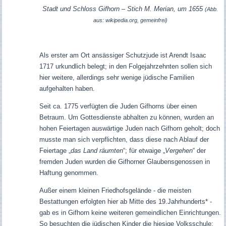
Stadt und Schloss Gifhorn – Stich M. Merian, um 1655
(Abb.
aus: wikipedia.org, gemeinfrei)
Als erster am Ort ansässiger Schutzjude ist Arendt Isaac
1717 urkundlich belegt; in den Folgejahrzehnten sollen sich
hier weitere, allerdings sehr wenige jüdische Familien
aufgehalten haben.
Seit ca. 1775 verfügten die Juden Gifhorns über einen
Betraum. Um Gottesdienste abhalten zu können, wurden an
hohen Feiertagen auswärtige Juden nach Gifhorn geholt; doch
musste man sich verpflichten, dass diese nach Ablauf der
Feiertage „
das Land räumten
“; für etwaige „
Vergehen
“ der
fremden Juden wurden die Gifhorner Glaubensgenossen in
Haftung genommen.
Außer einem kleinen Friedhofsgelände - die meisten
Bestattungen erfolgten hier ab Mitte des 19.Jahrhunderts* -
gab es in Gifhorn keine weiteren gemeindlichen Einrichtungen.
So besuchten die jüdischen Kinder die hiesige Volksschule;