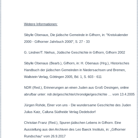
Weitere Informationen:
Sibylle Obenaus, Die jüdische Gemeinde in Gifhorn, in: "Kreiskalender
2000 - Gifhorner Jahrbuch 2000", S. 27 - 33
G. Lindner/T. Niehus, Jüdische Geschichte in Gifhorn, Gifhorn 2002
Sibylle Obenaus (Bearb.), Gifhorn, in: H. Obenaus (Hrg.), Historisches
Handbuch der jüdischen Gemeinden in Niedersachsen und Bremen,
Wallstein-Verlag, Göttingen 2005, Bd. 1, S. 603 - 611
NDR (Red.), Erinnerungen an einen Juden aus Groß Oesingen, online
abrufbar unter: ndr.de/geschichte/chronolgie/geschichte … vom 13.4.2005
Jürgen Rohde, Einer von uns - Die wundersame Geschichte des Juden
Julius Katz, Calluna Südheide Verlag Dedelsdorf
Christian Franz (Red.), Spuren jüdischen Lebens in Gifhorn. Eine
Ausstellung aus den Archiven des Leo Baeck Instituts, in: „Gifhorner
Rundschau“ vom 26.9.2017