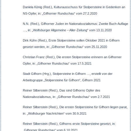
Daniela König (Red.), Kulturausschuss für Stolpersteine in Gedenken an
NS-Opfer, in: „Gifhorner Rundschau“ vom 27.2.2020
N.N. (Red.), Gifhorner Juden im Nationalsozialismus: Zweite Buch-Auflage
…, in: „Wolfsburger Allgemeine – Aller-Zeitung“ vom 13.11.2020
Dirk Kühn (Red.), Erste Stolpersteine sollen Oktober 2021 in Gifhorn
gesetzt werden, in: „Gifhorner Rundschau“ vom 25.11.2020
Christian Franz (Red.), Die ersten Stolpersteine erinnern an Gifhorner
Opfer, in: „Gifhorner Rundschau“ vom 17.5.2021
Stadt Gifhorn (Hrg.), Stolpersteine in Gifhorn …, erstellt von der
Arbeitsgruppe „Stolpersteine für Gifhorn“, Gifhorn 2021
Reiner Silberstein (Red.), Das sind Gifhorns Opfer des
Nationalsozialismus, in: „Gifhorner Rundschau“ vom 2.7.2021
Reiner Silberstein (Red.), Die ersten Stolpersteine für Gifhorn liegen parat,
in: „Wolfsburger Nachrichten“ vom 30.9.2021
Reiner Silberstein (Red.), Gifhorns erste Stolpersteine gesetzt, in:
„Gifhorner Rundschau“ vom 6.10.2021