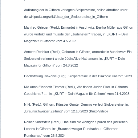
Auflistung der in Gifhorn verlegten Stolpersteine, online abrufbar unter:
de.wikipedia.org/wiki/Liste_der_Stolpersteine_in_Gifhorn
Manfred Grieger (Red.), Ermordet in Auschwitz: Bertha Müller aus Gifhorn
wurde verfolgt und musste den „Judenstern“ tragen, in: „KURT – Dein
Magazin für Gifhorn“ vom 4.5.2022
Annette Redeker (Red.), Geboren in Gifhorn, ermordet in Auschwitz: Ein
Stolperstein erinnert an die Jüdin Alice Nathanson, in: „KURT – Dein
Magazin für Gifhorn“ vom 24.8.2022
Dachstiftung Diakonie (Hrg.), Stolpersteine in der Diakonie Kästorf, 2023
Mia Anna Elisabeth Timmer (Red.), Wie finden Juden Platz in Gifhorns
Geschichte? …, in: „KURT – Dein Magazin für Gifhorn“ vom 21.4.2023
N.N. (Red.), Gifhorn: Künstler Gunter Demnig verlegt Stolpersteine, in:
„Braunschweiger Zeitung“ vom 12.10.2023 (Kurz-Video)
Reiner Silberstein (Red.), Das sind die wenigen Spuren des jüdischen
Lebens in Gifhorn, in: „Braunschweiger Rundschau - Gifhorner
Rundschau“ vom 28.8.2024