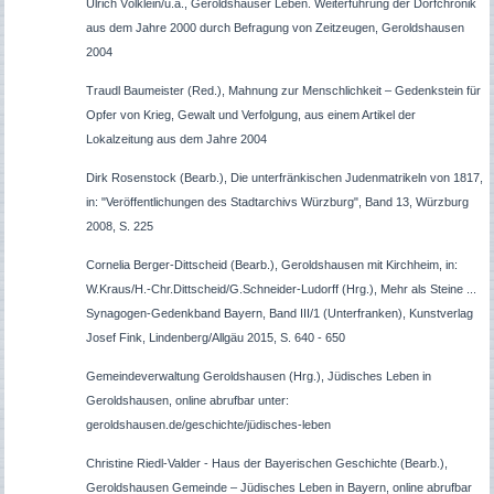
Ulrich Völklein/u.a., Geroldshäuser Leben. Weiterführung der Dorfchronik
aus dem Jahre 2000 durch Befragung von Zeitzeugen, Geroldshausen
2004
Traudl Baumeister (Red.), Mahnung zur Menschlichkeit – Gedenkstein für
Opfer von Krieg, Gewalt und Verfolgung, aus einem Artikel der
Lokalzeitung aus dem Jahre 2004
Dirk
Rosenstock
(Bearb.), Die unterfränkischen Judenmatrikeln von 1817,
in: "Veröffentlichungen des Stadtarchivs Würzburg", Band 13, Würzburg
2008, S. 225
Cornelia Berger-Dittscheid (Bearb.), Geroldshausen mit Kirchheim, in:
W.Kraus/H.-Chr.Dittscheid/G.Schneider-Ludorff (Hrg.), Mehr als Steine ...
Synagogen-Gedenkband Bayern, Band III/1 (Unterfranken), Kunstverlag
Josef Fink, Lindenberg/Allgäu 2015, S. 640 - 650
Gemeindeverwaltung Geroldshausen (Hrg.), Jüdisches Leben in
Geroldshausen, online abrufbar unter:
geroldshausen.de/geschichte/jüdisches-leben
Christine Riedl-Valder
- Haus der Bayerischen Geschichte (Bearb.),
Ge
roldshausen Ge
meinde – Jüdisches Leben in Bayern, online abrufbar