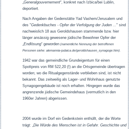
„
Generalgouvernement
“, konkret nach Izbica/bei Lublin,
deportiert.
Nach Angaben der Gedenstätte Yad Vashem/Jerusalem und
des "
Gedenkbuches - Opfer der Verfolgung der Juden ...
" sind
nachweislich 18 aus Geroldshausen stammende bzw. hier
länger ansässig gewesene jüdische Bewohner Opfer der
„
Endlösung
“ geworden
(namentliche Nennung der betroffenen
Personen siehe: alemannia-judaica.de/geroldshausen_synagoge.htm).
1942 war das gemeindliche Grundeigentum für einen
Spottpreis von RM 522,20 (!) an die Ortsgemeinde übertragen
worden; wo die Ritualgegenstände verblieben sind, ist nicht
bekannt.
Das zeitweilig als Lager- und Wohnhaus genutzte
Synagogengebäude ist noch erhalten. Hingegen wurde das
angrenzende jüdische Gemeindehaus (vermutlich in den
1960er Jahren) abgerissen.
2004 wurde im Dorf ein Gedenkstein enthüllt, der die Worte
trägt: „
Die Würde des Menschen ist in Gefahr. Geschichte und