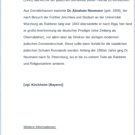
(1941) das Archiv der jüdischen Gemeinde seiner Heimat zu verstecken.
Aus Geroldshausen stammte
Dr. Abraham Neumann
(geb. 1809), der
nach Besuch der Fürther Jeschiwa und Studium an der Universität
Würzburg als Rabbiner tätig war. 1843 übersiedelte er nach Riga; hier fand
er große Anerkennung als deutscher Prediger (eine Zeitlang als
Oberrabbiner), vor allem aber als Direktor der dortigen modernen
jüdischen Gemeindeschule. Diese sollte dann Vorbild für die staatlichen
jüdischen Schulen Russlands werden. Anfang der 1860er Jahre ging Dr.
Neumann nach St. Petersburg, wo er bis zu seinem Tode als Rabbiner
und Religionslehrer amtierte.
[vgl.
Kirchheim (Bayern)]
Weitere Informationen: