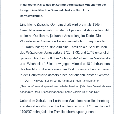
In der ersten Hälfte des 19.Jahrhunderts stellten Angehörige der
hiesigen israelitischen Gemeinde fast ein Drittel der
Dorfbevölkerung.
Eine kleine jüdische Gemeinschaft wird erstmals 1345 in
Geroldshausen erwähnt; in den folgenden Jahrhunderten gibt
es keine Quellen zu jüdischer Ansiedlung im Dorfe. Die
Wurzeln einer Gemeinde liegen vermutlich im beginnenden
18..Jahrhundert; s
o sind einzelne Familien als Schutzjuden
des Würzburger Juliusspitals 1720, 1731 und 1748 urkundlich
genannt.
Als „bischöflicher Schutzjude“ erhielt der Viehhändler
und „Wechseljud“ Elias Löw gegen Mitte des 18.Jahrhunderts
das Recht zur Niederlassung im Dorf zugesprochen; er besaß
in der Hauptstraße damals eines der ansehnlichsten Gehöfte
im Dorf.
(Hinweis: Seine Familie nahm 1817 den Familiennamen
„Neumann“ an und spielte innerhalb der hiesigen jüdischen Gemeinde eine
besondere Rolle. Die wohlhabende Familie verließ 1898 das Dorf.)
Unter dem Schutz der Freiherren Wolfskeel von Reichenberg
standen ebenfalls jüdische Familien, so sind 1740 sechs und
1796/97 zehn jüdische Familienoberhäupter genannt.