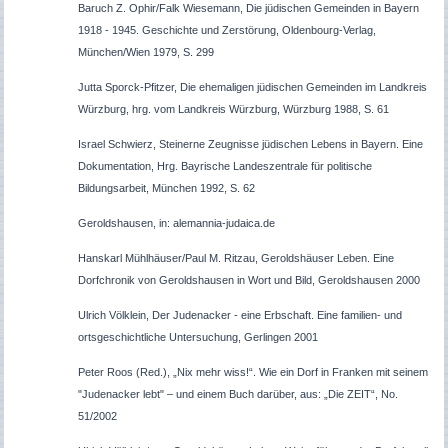
Baruch Z. Ophir/Falk Wiesemann, Die jüdischen Gemeinden in Bayern
1918 - 1945. Geschichte und Zerstörung, Oldenbourg-Verlag,
München/Wien 1979, S. 299
Jutta Sporck-Pfitzer, Die ehemaligen jüdischen Gemeinden im Landkreis
Würzburg, hrg. vom Landkreis Würzburg, Würzburg 1988, S. 61
Israel Schwierz, Steinerne Zeugnisse jüdischen Lebens in Bayern. Eine
Dokumentation, Hrg. Bayrische Landeszentrale für politische
Bildungsarbeit, München 1992, S. 62
Geroldshausen, in: alemannia-judaica.de
Hanskarl Mühlhäuser/Paul M. Ritzau, Geroldshäuser Leben. Eine
Dorfchronik von Geroldshausen in Wort und Bild, Geroldshausen 2000
Ulrich Völklein, Der Judenacker - eine Erbschaft. Eine familien- und
ortsgeschichtliche Untersuchung, Gerlingen 2001
Peter Roos (Red.), „Nix mehr wiss!“. Wie ein Dorf in Franken mit seinem
"Judenacker lebt" – und einem Buch darüber, aus: „Die ZEIT“, No.
51/2002