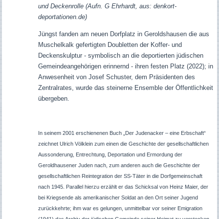
und Deckenrolle (Aufn. G Ehrhardt, aus: denkort-
deportationen.de)
Jüngst fanden am neuen Dorfplatz in Geroldshausen die aus
Muschelkalk gefertigten Doubletten der Koffer- und
Deckenskulptur - symbolisch an die deportierten jüdischen
Gemeindeangehörigen erinnernd - ihren festen Platz (2022); in
Anwesenheit von Josef Schuster, dem Präsidenten des
Zentralrates, wurde das steinerne Ensemble der Öffentlichkeit
übergeben
.
In seinem 2001 erschienenen Buch „Der Judenacker – eine Erbschaft“
zeichnet Ulrich Völklein zum einen die Geschichte der gesellschaftlichen
Aussonderung, Entrechtung, Deportation und Ermordung der
Geroldhausener Juden nach, zum anderen auch die Geschichte der
gesellschaftlichen Reintegration der SS-Täter in die Dorfgemeinschaft
nach 1945. Parallel hierzu erzählt er das Schicksal von Heinz Maier, der
bei Kriegsende als amerikanischer Soldat an den Ort seiner Jugend
zurückkehrte; ihm war es gelungen, unmittelbar vor seiner Emigration