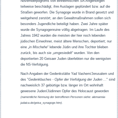
Novemberpogroms von einheimischen SA-Angehörigen
teilweise beschädigt, ihre Auslagen geplündert bzw. auf die
Straßen geworfen. Die Synagoge wurde in Brand gesetzt und
weitgehend zerstört; an den Gewaltmaßnahmen sollen sich
besonders Jugendliche beteiligt haben. Zwei Jahre später
wurde die Synagogenruine völlig abgetragen. Im Laufe des
Jahres 1942 wurden die meisten der hier noch lebenden
jüdischen Einwohner, meist ältere Menschen, deportiert; nur
eine „
in Mischehe
“ lebende Jüdin und ihre Tochter blieben
zurück, bis auch sie „
umgesiedelt
“ wurden. Von den
deportierten 20 Geisaer Juden überlebten nur die wenigsten
die NS-Verfolgung.
Nach Angaben der Gedenkstätte Yad Vashem/Jerusalem und
des "
Gedenkbuches - Opfer der Verfolgung der Juden ..
." sind
nachweislich 37 gebürtige bzw. länger im Ort wohnhaft
gewesene Juden/Jüdinnen Opfer des Holocaust geworden
(namentliche Nennung der betroffenen Personen siehe: alemannia-
judaica.de/geisa_synagoge.htm).