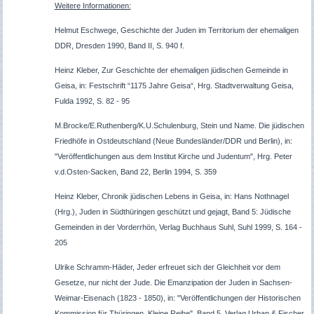
Weitere Informationen:
Helmut Eschwege, Geschichte der Juden im Territorium der ehemaligen
DDR, Dresden 1990, Band II, S. 940 f.
Heinz Kleber, Zur Geschichte der ehemaligen jüdischen Gemeinde in
Geisa, in: Festschrift “1175 Jahre Geisa“, Hrg. Stadtverwaltung Geisa,
Fulda 1992, S. 82 - 95
M.Brocke/E.Ruthenberg/K.U.Schulenburg, Stein und Name. Die jüdischen
Friedhöfe in Ostdeutschland (Neue Bundesländer/DDR und Berlin), in:
"Veröffentlichungen aus dem Institut Kirche und Judentum", Hrg. Peter
v.d.Osten-Sacken, Band 22, Berlin 1994, S. 359
Heinz Kleber, Chronik jüdischen Lebens in Geisa, in: Hans Nothnagel
(Hrg.), Juden in Südthüringen geschützt und gejagt, Band 5: Jüdische
Gemeinden in der Vorderrhön, Verlag Buchhaus Suhl, Suhl 1999, S. 164 -
205
Ulrike Schramm-Häder, Jeder erfreuet sich der Gleichheit vor dem
Gesetze, nur nicht der Jude. Die Emanzipation der Juden in Sachsen-
Weimar-Eisenach (1823 - 1850), in: "Veröffentlichungen der Historischen
Kommission für Thüringen, Kleine Reihe", Band 5, Verlag Urban & Fischer,