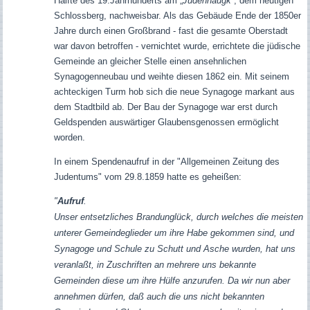
Hälfte des 19.Jahrhunderts am „
Judenhaugk
“, dem heutigen
Schlossberg, nachweisbar. Als das Gebäude Ende der 1850er
Jahre durch einen Großbrand - fast die gesamte Oberstadt
war davon betroffen - vernichtet wurde, errichtete die jüdische
Gemeinde an gleicher Stelle einen ansehnlichen
Synagogenneubau und weihte diesen 1862 ein. Mit seinem
achteckigen Turm hob sich die neue Synagoge markant aus
dem Stadtbild ab. Der Bau der Synagoge war erst durch
Geldspenden auswärtiger Glaubensgenossen ermöglicht
worden.
In einem Spendenaufruf in der "Allgemeinen Zeitung des
Judentums" vom 29.8.1859 hatte es geheißen:
"
Aufruf
.
Unser entsetzliches Brandunglück, durch welches die meisten
unterer Gemeindeglieder um ihre Habe gekommen sind, und
Synagoge und Schule zu Schutt und Asche wurden, hat uns
veranlaßt, in Zuschriften an mehrere uns bekannte
Gemeinden diese um ihre Hülfe anzurufen. Da wir nun aber
annehmen dürfen, daß auch die uns nicht bekannten