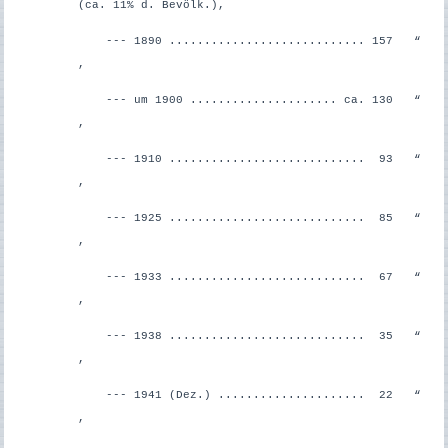
(ca. 11% d. Bevölk.),
--- 1890 ............................ 157 “
,
--- um 1900 ..................... ca. 130 “
,
--- 1910 ............................ 93 “
,
--- 1925 ............................ 85 “
,
--- 1933 ............................ 67 “
,
--- 1938 ............................ 35 “
,
--- 1941 (Dez.) ..................... 22 “
,