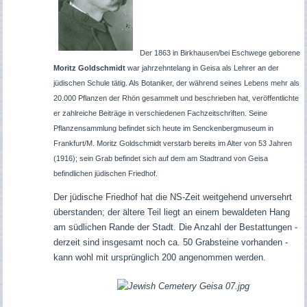
Der 1863 in Birkhausen/bei Eschwege geborene
Moritz Goldschmidt
war jahrzehntelang in Geisa als Lehrer an der
jüdischen Schule tätig. Als Botaniker, der während seines Lebens mehr als
20.000 Pflanzen der Rhön gesammelt und beschrieben hat, veröffentlichte
er zahlreiche Beiträge in verschiedenen Fachzeitschriften. Seine
Pflanzensammlung befindet sich heute im Senckenbergmuseum in
Frankfurt/M. Moritz Goldschmidt verstarb bereits im Alter von 53 Jahren
(1916); sein Grab befindet sich auf dem am Stadtrand von Geisa
befindlichen jüdischen Friedhof.
Der jüdische Friedhof hat die NS-Zeit weitgehend unversehrt
überstanden; der ältere Teil liegt an einem bewaldeten Hang
am südlichen Rande der Stadt. Die Anzahl der Bestattungen -
derzeit sind insgesamt noch ca. 50 Grabsteine vorhanden -
kann wohl mit ursprünglich 200 angenommen werden.