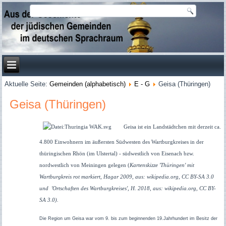
Aktuelle Seite:
Gemeinden (alphabetisch)
E - G
Geisa (Thüringen)
Geisa (Thüringen)
Geisa ist ein Landstädtchen mit derzeit ca.
4.800 Einwohnern im äußersten Südwesten des Wartburgkreises in der
thüringischen Rhön (im Ulstertal) - südwestlich von Eisenach bzw.
nordwestlich von Meiningen gelegen (
Kartenskizze 'Thüringen' mit
Wartburgkreis rot markiert, Hagar 2009, aus: wikipedia.org, CC BY-SA 3.0
und 'Ortschaften des Wartburgkreises', H. 2018, aus: wikipedia.org, CC BY-
SA 3.0).
Die Region um Geisa war vom 9. bis zum beginnenden 19.Jahrhundert im Besitz der