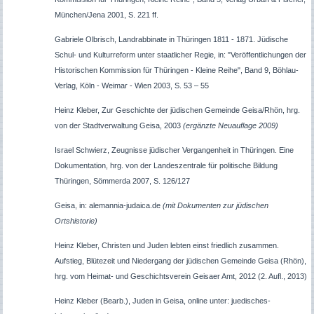
München/Jena 2001, S. 221 ff.
Gabriele Olbrisch, Landrabbinate in Thüringen 1811 - 1871. Jüdische
Schul- und Kulturreform unter staatlicher Regie, in: "Veröffentlichungen der
Historischen Kommission für Thüringen - Kleine Reihe", Band 9, Böhlau-
Verlag, Köln - Weimar - Wien 2003, S. 53 – 55
Heinz Kleber, Zur Geschichte der jüdischen Gemeinde Geisa/Rhön, hrg.
von der Stadtverwaltung Geisa, 2003
(ergänzte Neuauflage 2009)
Israel Schwierz, Zeugnisse jüdischer Vergangenheit in Thüringen. Eine
Dokumentation, hrg. von der Landeszentrale für politische Bildung
Thüringen, Sömmerda 2007, S. 126/127
Geisa, in: alemannia-judaica.de
(mit Dokumenten zur jüdischen
Ortshistorie)
Heinz Kleber, Christen und Juden lebten einst friedlich zusammen.
Aufstieg, Blütezeit und Niedergang der jüdischen Gemeinde Geisa (Rhön),
hrg. vom Heimat- und Geschichtsverein Geisaer Amt, 2012 (2. Aufl., 2013)
Heinz Kleber (Bearb.), Juden in Geisa, online unter: juedisches-