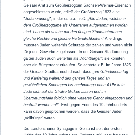
Geisaer Amt zum Großherzogtum Sachsen-Weimar-Eisenach
angeschlossen wurde, erließ der Großherzog 1823 eine
"
Judenordnung
", in der es u.a. hieß: „
Alle Juden, welche in
dem Großherzogtume als Untertanen aufgenommen worden
sind, haben als solche mit den übrigen Staatsuntertanen
gleiche Rechte und gleiche Verbindlichkeiten
.” Allerdings
mussten Juden weiterhin Schutzgelder zahlen und waren nicht
für jedes Gewerbe zugelassen. In der Geisaer Stadtordnung
galten Juden auch weiterhin als „
Nichtbürger
“; sie konnten
aber ein Bürgerrecht erkaufen. So achtete z.B. im Jahre 1825
der Geisaer Stadtrat noch darauf, dass „
am Gründonnerstag
und Karfreitag während des ganzen Tages und an
gewöhnlichen Sonntagen bis nachmittags nach 4 Uhr kein
Jude sich auf der Straße blicken lassen und im
Übertretungsfalle folglich ohne weiteres Gehör eingezogen und
bestraft werden soll
”. Erst gegen Ende des 19.Jahrhunderts
kann davon gesprochen werden, dass die Geisaer Juden
„Vollbürger“ waren.
Die Existenz einer Synagoge in Geisa ist seit der ersten