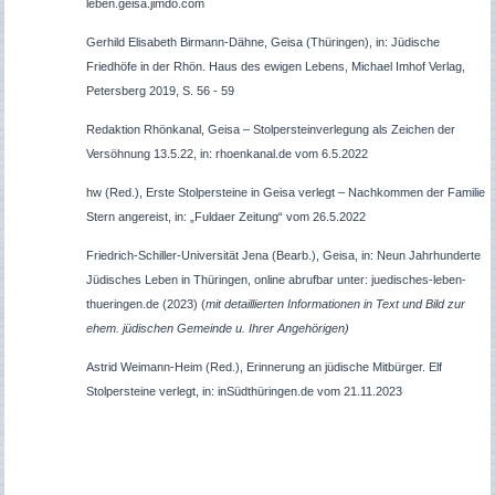
leben.geisa.jimdo.com
Gerhild Elisabeth Birmann-Dähne,
Geisa
(
Thüringen), in: Jüdische
Friedhöfe in der Rhön. Haus des ewigen Lebens, Michael Imhof Verlag,
Petersberg 2019, S.
56 - 59
Redaktion Rhönkanal, Geisa – Stolpersteinverlegung als Zeichen der
Versöhnung 13.5.22, in: rhoenkanal.de vom 6.5.2022
hw (Red.), Erste Stolpersteine in Geisa verlegt – Nachkommen der Familie
Stern angereist, in: „Fuldaer Zeitung“ vom 26.5.2022
Friedrich-Schiller-Universität Jena (Bearb.), Geisa, in: Neun Jahrhunderte
Jüdisches Leben in Thüringen, online abrufbar unter: juedisches-leben-
thueringen.de (2023) (
mit detaillierten Informationen in Text und Bild zur
ehem. jüdischen Gemeinde u. Ihrer Angehörigen)
Astrid Weimann-Heim (Red.), Erinnerung an jüdische Mitbürger. Elf
Stolpersteine verlegt, in: inSüdthüringen.de vom 21.11.2023