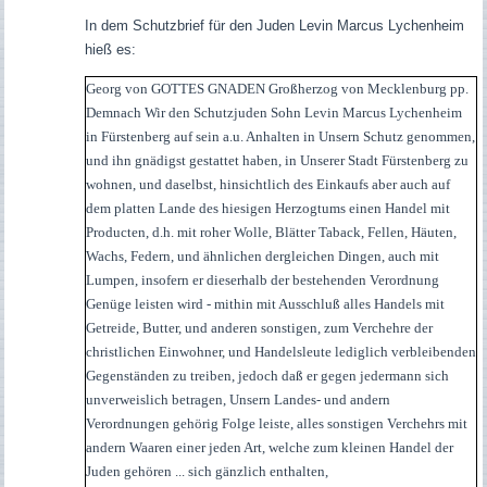
In dem Schutzbrief für den Juden Levin Marcus Lychenheim
hieß es:
Georg von GOTTES GNADEN Großherzog von Mecklenburg pp.
Demnach Wir den Schutzjuden Sohn Levin Marcus Lychenheim
in Fürstenberg auf sein a.u. Anhalten in Unsern Schutz genommen,
und ihn gnädigst gestattet haben, in Unserer Stadt Fürstenberg zu
wohnen, und daselbst, hinsichtlich des Einkaufs aber auch auf
dem platten Lande des hiesigen Herzogtums einen Handel mit
Producten, d.h. mit roher Wolle, Blätter Taback, Fellen, Häuten,
Wachs, Federn, und ähnlichen dergleichen Dingen, auch mit
Lumpen, insofern er dieserhalb der bestehenden Verordnung
Genüge leisten wird - mithin mit Ausschluß alles Handels mit
Getreide, Butter, und anderen sonstigen, zum Verchehre der
christlichen Einwohner, und Handelsleute lediglich verbleibenden
Gegenständen zu treiben, jedoch daß er gegen jedermann sich
unverweislich betragen, Unsern Landes- und andern
Verordnungen gehörig Folge leiste, alles sonstigen Verchehrs mit
andern Waaren einer jeden Art, welche zum kleinen Handel der
Juden gehören ... sich gänzlich enthalten,