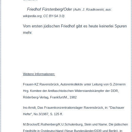
Friedhof Fürstenberg/Oder
(Aufn. J. Rzadkowski, aus:
wikipedia.org, CC BY-SA 3.0)
Vom ersten jüdischen Friedhof gibt es heute keinerlei Spuren
mehr.
Weitere Informationen:
Frauen-KZ Ravensbrück, Autorenkollektiv unter Leitung von G.Zörnerm
Hrg. Komitee der Antifaschistischen Widerstandskämpfer der DDR,
Röderberg-Verlag, Frankfurt/M., 1982
Ino Arndt, Das Frauenkonzentrationslager Ravensbrück, in: "Dachauer
Hefte", No.3/1987, S. 125 ff.
M.Brocke/E.Ruthenberg/K.U.Schulenburg, Stein und Name. Die jüdischen
Friedhöfe in Ostdeutschland (Neue Bundesländer/DDR und Berlin), in: