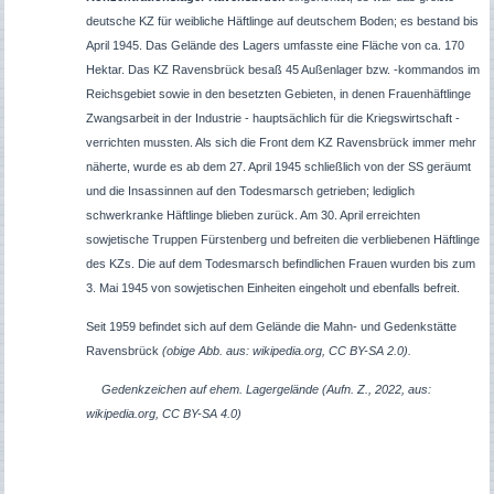
deutsche KZ für weibliche Häftlinge auf deutschem Boden; es bestand bis
April 1945. Das Gelände des Lagers umfasste eine Fläche von ca. 170
Hektar. Das KZ Ravensbrück besaß 45 Außenlager bzw. -kommandos im
Reichsgebiet sowie in den besetzten Gebieten, in denen Frauenhäftlinge
Zwangsarbeit in der Industrie - hauptsächlich für die Kriegswirtschaft -
verrichten mussten. Als sich die Front dem KZ Ravensbrück immer mehr
näherte, wurde es ab dem 27. April 1945 schließlich von der SS geräumt
und die Insassinnen auf den Todesmarsch getrieben; lediglich
schwerkranke Häftlinge blieben zurück. Am 30. April erreichten
sowjetische Truppen Fürstenberg und befreiten die verbliebenen Häftlinge
des KZs. Die auf dem Todesmarsch befindlichen Frauen wurden bis zum
3. Mai 1945 von sowjetischen Einheiten eingeholt und ebenfalls befreit.
Seit 1959 befindet sich auf dem Gelände die Mahn- und Gedenkstätte
Ravensbrück
(obige Abb. aus: wikipedia.org, CC BY-SA 2.0).
Gedenkzeichen auf ehem. Lagergelände (Aufn. Z., 2022, aus:
wikipedia.org, CC BY-SA 4.0)