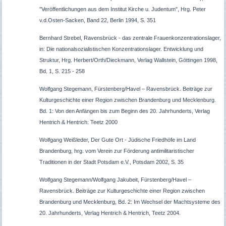
"Veröffentlichungen aus dem Institut Kirche u. Judentum", Hrg. Peter
v.d.Osten-Sacken, Band 22, Berlin 1994, S. 351
Bernhard Strebel, Ravensbrück - das zentrale Frauenkonzentrationslager,
in: Die nationalsozialistischen Konzentrationslager. Entwicklung und
Struktur, Hrg. Herbert/Orth/Dieckmann, Verlag Wallstein, Göttingen 1998,
Bd. 1, S. 215 - 258
Wolfgang Stegemann, Fürstenberg/Havel – Ravensbrück. Beiträge zur
Kulturgeschichte einer Region zwischen Brandenburg und Mecklenburg.
Bd. 1: Von den Anfängen bis zum Beginn des 20. Jahrhunderts, Verlag
Hentrich & Hentrich: Teetz 2000
Wolfgang Weißleder, Der Gute Ort - Jüdische Friedhöfe im Land
Brandenburg, hrg. vom Verein zur Förderung antimilitaristischer
Traditionen in der Stadt Potsdam e.V., Potsdam 2002, S. 35
Wolfgang Stegemann/Wolfgang Jakubeit, Fürstenberg/Havel –
Ravensbrück. Beiträge zur Kulturgeschichte einer Region zwischen
Brandenburg und Mecklenburg, Bd. 2: Im Wechsel der Machtsysteme des
20. Jahrhunderts, Verlag Hentrich & Hentrich, Teetz 2004.