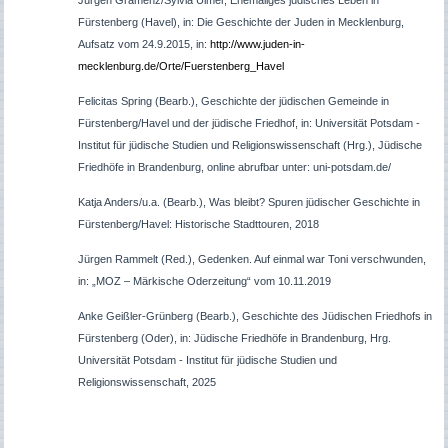
Fürstenberg (Havel),
in: Die Geschichte der Juden in Mecklenburg,
Aufsatz vom 24.9.2015, in:
http://www.juden-in-
mecklenburg.de/Orte/Fuerstenberg_Havel
Felicitas Spring (Bearb.)
, Geschichte der jüdischen Gemeinde in
Fürstenberg/Havel und der jüdische Friedhof, in: Universität Potsdam -
Institut für jüdische Studien und Religionswissenschaft (Hrg.), Jüdische
Friedhöfe in Brandenburg, online abrufbar unter: uni-potsdam.de/
Katja Anders/u.a. (Bearb.), Was bleibt? Spuren jüdischer Geschichte in
Fürstenberg/Havel: Historische Stadttouren, 2018
Jürgen Rammelt (Red.), Gedenken. Auf einmal war Toni verschwunden,
in: „MOZ – Märkische Oderzeitung“ vom 10.11.2019
Anke Geißler-Grünberg (Bearb.), Geschichte des Jüdischen Friedhofs in
Fürstenberg (Oder), in: Jüdische Friedhöfe in Brandenburg, Hrg.
Universität Potsdam -
Institut für jüdische Studien und
Religionswissenschaft
, 2025