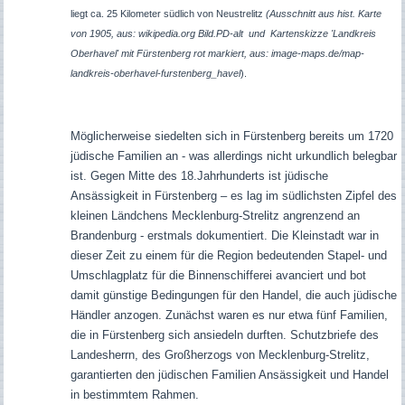
liegt ca. 25 Kilometer südlich von Neustrelitz
(Ausschnitt aus hist. Karte
von 1905, aus: wikipedia.org Bild.PD-alt und Kartenskizze 'Landkreis
Oberhavel' mit Fürstenberg rot markiert, aus: image-maps.de/map-
landkreis-oberhavel-furstenberg_havel
).
Möglicherweise siedelten sich in Fürstenberg bereits um 1720
jüdische Familien an - was allerdings nicht urkundlich belegbar
ist. Gegen Mitte des 18.Jahrhunderts ist jüdische
Ansässigkeit in Fürstenberg – es lag im südlichsten Zipfel des
kleinen Ländchens Mecklenburg-Strelitz angrenzend an
Brandenburg - erstmals dokumentiert. Die Kleinstadt war in
dieser Zeit zu einem für die Region bedeutenden Stapel- und
Umschlagplatz für die Binnenschifferei avanciert und bot
damit günstige Bedingungen für den Handel, die auch jüdische
Händler anzogen. Zunächst waren es nur etwa fünf Familien,
die in Fürstenberg sich ansiedeln durften. Schutzbriefe des
Landesherrn, des Großherzogs von Mecklenburg-Strelitz,
garantierten den jüdischen Familien Ansässigkeit und Handel
in bestimmtem Rahmen.