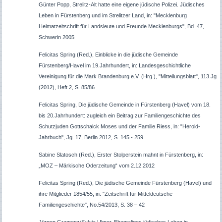
Günter Popp, Strelitz-Alt hatte eine eigene jüdische Polizei. Jüdisches
Leben in Fürstenberg und im Strelitzer Land, in: "Mecklenburg
Heimatzeitschrift für Landsleute und Freunde Mecklenburgs", Bd. 47,
Schwerin 2005
Felicitas Spring (Red.), Einblicke in die jüdische Gemeinde
Fürstenberg/Havel im 19.Jahrhundert, in: Landesgeschichtliche
Vereinigung für die Mark Brandenburg e.V. (Hrg.), "Mitteilungsblatt", 113.Jg
(2012), Heft 2, S. 85/86
Felicitas Spring, Die jüdische Gemeinde in Fürstenberg (Havel) vom 18.
bis 20.Jahrhundert: zugleich ein Beitrag zur Familiengeschichte des
Schutzjuden Gottschalck Moses und der Familie Riess, in: "Herold-
Jahrbuch", Jg. 17, Berlin 2012, S. 145 - 259
Sabine Slatosch (Red.), Erster Stolperstein mahnt in Fürstenberg, in:
„MOZ – Märkische Oderzeitung“ vom 2.12.2012
Felicitas Spring (Red.), Die jüdische Gemeinde Fürstenberg (Havel) und
ihre Mitglieder 1854/55, in: "Zeitschrift für Mitteldeutsche
Familiengeschichte", No.54/2013, S. 38 – 42
Jürgen Gramenz/Sylvia Ulmer, Ehemaliges jüdisches Leben in