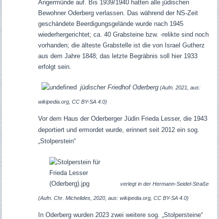
Angermünde auf. Bis 1939/1940 hatten alle jüdischen
Bewohner Oderberg verlassen. Das während der NS-Zeit
geschändete Beerdigungsgelände wurde nach 1945
wiederhergerichtet; ca. 40 Grabsteine bzw. -relikte sind noch
vorhanden; die älteste Grabstelle ist die von Israel Gutherz
aus dem Jahre 1848; das letzte Begräbnis soll hier 1933
erfolgt sein.
jüdischer Friedhof Oderberg
(Aufn. 2021, aus:
wikipedia.org, CC BY-SA 4.0)
Vor dem Haus der Oderberger Jüdin Frieda Lesser, die 1943
deportiert und ermordet wurde, erinnert seit 2012 ein sog.
„Stolperstein“
verlegt in der Hermann-Seidel-Straße
(Aufn. Chr. Michelides, 2020, aus: wikipedia.org, CC BY-SA 4.0)
In
Oderberg w
urden 2023 zwei weitere sog. „Stolpersteine“