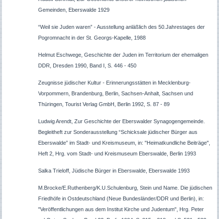
Gemeinden, Eberswalde 1929
“
Weil sie Juden waren” - Ausstellung anläßlich des 50.Jahrestages der
Pogromnacht in der St. Georgs-Kapelle, 1988
Helmut Eschwege, Geschichte der Juden im Territorium der ehemaligen
DDR, Dresden 1990, Band I, S. 446 - 450
Zeugnisse jüdischer Kultur - Erinnerungsstätten in Mecklenburg-
Vorpommern, Brandenburg, Berlin, Sachsen-Anhalt, Sachsen und
Thüringen, Tourist Verlag GmbH, Berlin 1992, S. 87 - 89
Ludwig Arendt, Zur Geschichte der Eberswalder Synagogengemeinde.
Begleitheft zur Sonderausstellung “Schicksale jüdischer Bürger aus
Eberswalde” im Stadt- und Kreismuseum, in: "Heimatkundliche Beiträge",
Heft 2, Hrg. vom Stadt- und Kreismuseum Eberswalde, Berlin 1993
Salka Trieloff, Jüdische Bürger in Eberswalde, Eberswalde 1993
M.Brocke/E.Ruthenberg/K.U.Schulenburg, Stein und Name. Die jüdischen
Friedhöfe in Ostdeutschland (Neue Bundesländer/DDR und Berlin), in:
"Veröffentlichungen aus dem Institut Kirche und Judentum", Hrg. Peter