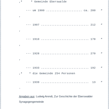
,*
* Gemeinde Eberswalde
--- um 1900 ..................... ca. 200 “
,
--- 1907 ............................ 212 “
,
--- 1910 ............................ 178 “
,
--- 1928 ............................ 270 “
,
--- 1933 ............................ 192 “
,*
* die Gemeinde 254 Personen
--- 1939 ............................ 13 “
.
Angaben aus
: Ludwig Arendt, Zur Geschichte der Eberswalder
Synagogengemeinde