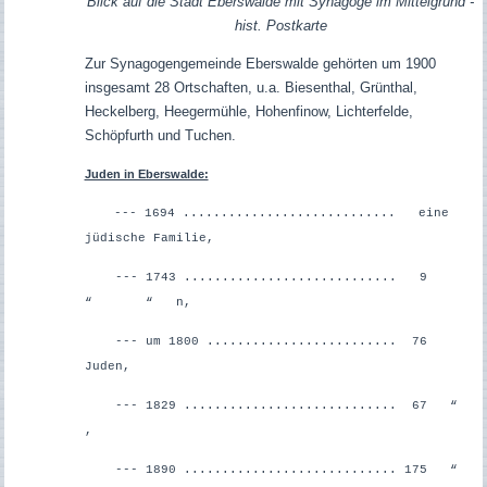
Blick auf die Stadt Eberswalde mit Synagoge im Mittelgrund -
hist. Postkarte
Zur Synagogengemeinde Eberswalde gehörten um 1900
insgesamt 28 Ortschaften, u.a. Biesenthal, Grünthal,
Heckelberg, Heegermühle, Hohenfinow, Lichterfelde,
Schöpfurth und Tuchen.
Juden in Eberswalde:
--- 1694 ............................ eine
jüdische Familie,
--- 1743 ............................ 9
“ “ n,
--- um 1800 ......................... 76
Juden,
--- 1829 ............................ 67 “
,
--- 1890 ............................ 175 “