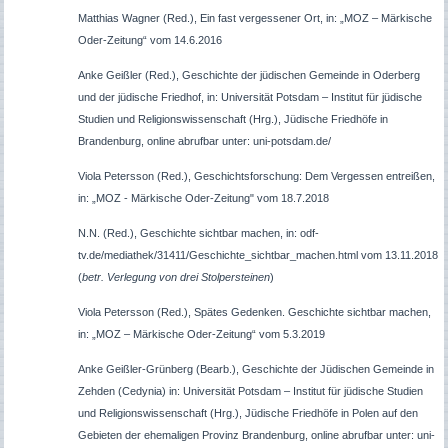
Matthias Wagner (Red.), Ein fast vergessener Ort, in: „MOZ – Märkische
Oder-Zeitung“ vom 14.6.2016
Anke Geißler
(Red.),
Geschichte der
jüdischen Gemeinde in
Oderberg
und der jüdische Friedhof,
in: Universität Potsdam – Institut für jüdische
Studien und Religionswissenschaft (Hrg.), Jüdische Friedhöfe in
Brandenburg, online abrufbar unter: uni-potsdam.de/
Viola Petersson (Red.), Geschichtsforschung: Dem Vergessen entreißen,
in: „MOZ - Märkische Oder-Zeitung" vom 18.7.2018
N.N. (Red.), Geschichte sichtbar machen, in: odf-
tv.de/mediathek/31411/Geschichte_sichtbar_machen.html vom 13.11.2018
(
betr. Verlegung von drei Stolpersteinen
)
Viola Petersson (Red.), Spätes Gedenken. Geschichte sichtbar machen,
in: „MOZ – Märkische Oder-Zeitung“ vom 5.3.2019
Anke Geißler-Grünberg
(Bearb.),
Geschichte der Jüdischen Gemeinde in
Zehden
(
Cedynia
)
in: Universität Potsdam – Institut für jüdische Studien
und Religionswissenschaft (Hrg.), Jüdische Friedhöfe in Polen auf den
Gebieten der ehemaligen Provinz Brandenburg, online abrufbar unter: uni-