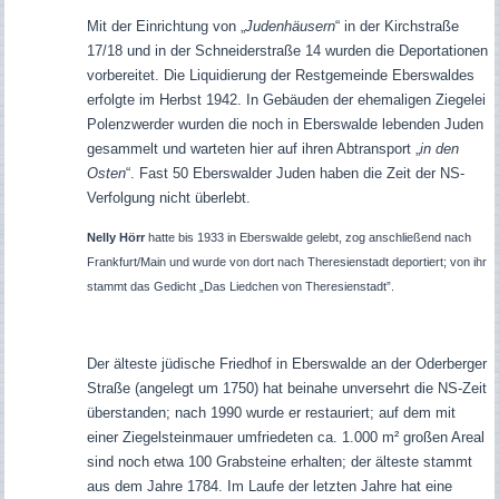
Mit der Einrichtung von „
Judenhäusern
“ in der Kirchstraße
17/18 und in der Schneiderstraße 14 wurden die Deportationen
vorbereitet. Die Liquidierung der Restgemeinde Eberswaldes
erfolgte im Herbst 1942. In Gebäuden der ehemaligen Ziegelei
Polenzwerder wurden die noch in Eberswalde lebenden Juden
gesammelt und warteten hier auf ihren Abtransport „
in den
Osten
“. Fast 50 Eberswalder Juden haben die Zeit der NS-
Verfolgung nicht überlebt.
Nelly Hörr
hatte bis 1933 in Eberswalde gelebt, zog anschließend nach
Frankfurt/Main und wurde von dort nach Theresienstadt deportiert; von ihr
stammt das Gedicht „Das Liedchen von Theresienstadt”.
Der älteste jüdische Friedhof in Eberswalde an der Oderberger
Straße (angelegt um 1750) hat beinahe unversehrt die NS-Zeit
überstanden; nach 1990 wurde er restauriert; auf dem mit
einer Ziegelsteinmauer umfriedeten ca. 1.000 m² großen Areal
sind noch etwa 100 Grabsteine erhalten; der älteste stammt
aus dem Jahre 1784. Im Laufe der letzten Jahre hat eine