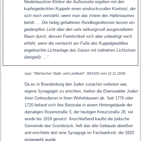
Niederlausitzer Klinker der Außenseite ergeben mit den
kupfergedeckten Kuppeln einen eindrucksvollen Kontrast, der
sich noch verstärkt, wenn man das Innere des Hallenraumes
betritt. ... Die farbig gehaltenen Rundbogenfenster lassen ein
gedämpftes Licht über den sehr wirkungsvoll ausgestalteten
Raum durch, dessen Feierlichkeit sich aber unbedingt noch
erhöht, wenn die versteckt am Fuße des Kuppelgewölbes
angebrachte Lichtanlage das Ganze mit indirekten Lichtstrom
übergießt. ...“
(aus: "Märkischer Stadt- und Landbote", 89/1929 vom 12.11.1929)
Da es in Brandenburg den Juden zunächst verboten war,
eigene Synagogen zu errichten, hielten die Eberswalder Juden
ihren Gottesdienst in ihren Wohnhäusern ab. Seit 1776 oder
1720 befand sich ihre Betstube in einem Hintergebäude der
damaligen Rosenstraße 3, der heutigen Kreuzstraße 28; sie
wurde bis 1819 genutzt. Anschließend kaufte die jüdische
Gemeinde das Grundstück, ließ das alte Gebäude abreißen
und errichtete dort eine Synagoge im Fachwerkstil, die 1820
eingeweiht wurde.