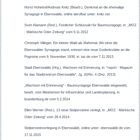
Horst Hoheisel/Andreas Knitz (Bearb.), Denkmal an die ehemalige
Synagoge in Eberswalde, online abrufbar unter: knitz.net
Sven Klamann (Red.), Festlicher Schlussakt für Baumsynagoge, in: „MOZ
- Märkische Oder-Zeitung“ vom 9.11.2012
Christoph Villinger, Ein kleiner Wald als Mahnmal. Wo einst die
Eberswalder Synagoge stand, erinnert eine neue Gedenkstätte an die
Pogrome vom 9. November 1938, in: taz.de vom 7.11.2013
Stadt Eberswalde (Hrg.), Wachsen mit Erinnerung, in: "report - Magazin
für das Stadtzentrum Eberswalde", Jg. 20/No. 4 (Dez. 2013)
„
Wachsen mit Erinnerung“ - Baumsynagoge Eberswalde eingeweiht,
bearb. vom Ministerium für Infrastruktur und Landesplanung, in:
brandenburg.de vom 5.2.2014
Ellen Werner (Red.), 13 neue Stolpersteine verlegt, in: „MOZ - Märkische
Oder-Zeitung“ vom 28.4.2014
Stolpersteinverlegung in Eberswalde, online unter: eberswalde.de vom
17.11.2015