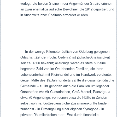
verlegt; die beiden Steine in der Angermünder Straße erinnern
an zwei ehemalige jüdische Bewohner, die 1942 deportiert und
in Auschwitz bzw. Chelm
n
o ermordet wurden.
In der wenige Kilometer östlich von Oderberg gelegenen
Ortschaft
Zehden
(poln. Cedynia) ist jüdische Ansässigkeit
seit ca. 1800 bekannt; allerdings waren es stets nur eine
begrenzte Zahl von im Ort lebenden Familien, die ihren
Lebensunterhalt mit Kleinhandel und im Handwerk verdiente.
Gegen Mitte des 19.Jahrhunderts zählte die gesamte jüdische
Gemeinde – zu ihr gehörten auch die Familien umliegender
Ortschaften wie Alt-Cuestrinchen, Groß-Mantel, Paetzig u.a. -
etwa 70 Angehörige, von denen etwa die Hälfte in Zehden
s
e
lbst wohnte.
Gottesdienstliche Zusammenkünfte fanden
zunächst - in Ermangelung einer eigenen Synagoge - in
privaten Räumlichkeiten statt. Erst durch finanzielle