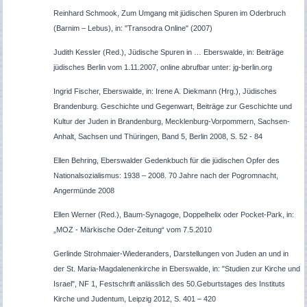
Reinhard Schmook, Zum Umgang mit jüdischen Spuren im Oderbruch
(Barnim – Lebus), in: "Transodra Online" (2007)
Judith Kessler (Red.), Jüdische Spuren in … Eberswalde, in: Beiträge
jüdisches Berlin vom 1.11.2007, online abrufbar unter: jg-berlin.org
Ingrid Fischer, Eberswalde, in: Irene A. Diekmann (Hrg.), Jüdisches
Brandenburg. Geschichte und Gegenwart, Beiträge zur Geschichte und
Kultur der Juden in Brandenburg, Mecklenburg-Vorpommern, Sachsen-
Anhalt, Sachsen und Thüringen, Band 5, Berlin 2008, S. 52 - 84
Ellen Behring, Eberswalder Gedenkbuch für die jüdischen Opfer des
Nationalsozialismus: 1938 – 2008. 70 Jahre nach der Pogromnacht,
Angermünde 2008
Ellen Werner (Red.),
Baum-Synagoge, Doppelhelix oder Pocket-Park, in:
„MOZ - Märkische Oder-Zeitung“ vom 7.5.2010
Gerlinde Strohmaier-Wiederanders, Darstellungen von Juden an und in
der St. Maria-Magdalenenkirche in Eberswalde, in: "Studien zur Kirche und
Israel", NF 1, Festschrift anlässlich des 50.Geburtstages des Instituts
Kirche und Judentum, Leipzig 2012, S. 401 – 420