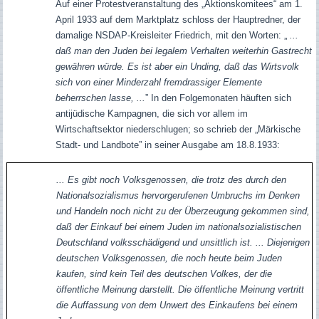
Auf einer Protestveranstaltung des „Aktionskomitees“ am 1.
April 1933 auf dem Marktplatz schloss der Hauptredner, der
damalige NSDAP-Kreisleiter Friedrich, mit den Worten: „
...
daß man den Juden bei legalem Verhalten weiterhin Gastrecht
gewähren würde. Es ist aber ein Unding, daß das Wirtsvolk
sich von einer Minderzahl fremdrassiger Elemente
beherrschen lasse, ...
” In den Folgemonaten häuften sich
antijüdische Kampagnen, die sich vor allem im
Wirtschaftsektor niederschlugen; so schrieb der „Märkische
Stadt- und Landbote” in seiner Ausgabe am 18.8.1933:
... Es gibt noch Volksgenossen, die trotz des durch den
Nationalsozialismus hervorgerufenen Umbruchs im Denken
und Handeln noch nicht zu der Überzeugung gekommen sind,
daß der Einkauf bei einem Juden im nationalsozialistischen
Deutschland volksschädigend und unsittlich ist. ... Diejenigen
deutschen Volksgenossen, die noch heute beim Juden
kaufen, sind kein Teil des deutschen Volkes, der die
öffentliche Meinung darstellt. Die öffentliche Meinung vertritt
die Auffassung von dem Unwert des Einkaufens bei einem