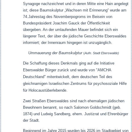
Synagoge nachzeichnet und in deren Mitte eine Hain angelegt
ist; diese Baumskulptur „Wachsen mit Erinnerung“ wurde am
74.Jahrestag des Novemberpogroms
im Beisein von
Bundespräsident Joachim Gauck
der Öffentlichkeit
übergeben. An der umlaufenden Mauer befindet sich ein
längerer Text, der über die jüdische Geschichte Eberswaldes
informiert; der Innenraum hingegen ist unzugänglich.
Ummauerung der Baumskulptur
(
Aufn. Stadt Eberswalde)
Die Schaffung dieses Denkmals ging auf die Initiative
Eberswalder Bürger zurück und wurde von "AMCHA
Deutschland" mitentwickelt, dem deutschen Teil des
gleichnamigen Israelischen Zentrums für psychosoziale Hilfe
für Holocaustüberlebende.
Zwei Straßen Eberswaldes sind nach ehemaligen jüdischen
Bewohnern benannt, so nach Salomon Goldschmidt (geb.
1874) und Ludwig Sandberg, ehem. Justizrat und Ehrenbürger
der Stadt.
Beginnend im Jahre 2015 wurden bis 2026 im Stadtgebiet von