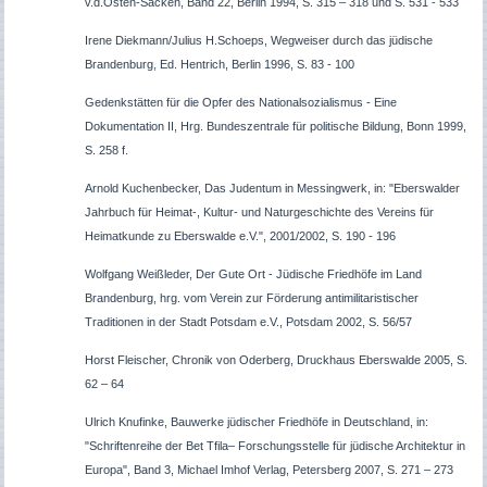
v.d.Osten-Sacken, Band 22, Berlin 1994, S. 315 – 318 und S. 531 - 533
Irene Diekmann/Julius H.Schoeps, Wegweiser durch das jüdische
Brandenburg, Ed. Hentrich, Berlin 1996, S. 83 - 100
Gedenkstätten für die Opfer des Nationalsozialismus - Eine
Dokumentation II, Hrg. Bundeszentrale für politische Bildung, Bonn 1999,
S. 258 f.
Arnold Kuchenbecker, Das Judentum in Messingwerk, in: "Eberswalder
Jahrbuch für Heimat-, Kultur- und Naturgeschichte des Vereins für
Heimatkunde zu Eberswalde e.V.", 2001/2002, S. 190 - 196
Wolfgang Weißleder, Der Gute Ort - Jüdische Friedhöfe im Land
Brandenburg, hrg. vom Verein zur Förderung antimilitaristischer
Traditionen in der Stadt Potsdam e.V., Potsdam 2002, S. 56/57
Horst Fleischer, Chronik von Oderberg, Druckhaus Eberswalde 2005, S.
62 – 64
Ulrich Knufinke, Bauwerke jüdischer Friedhöfe in Deutschland, in:
"Schriftenreihe der Bet Tfila– Forschungsstelle für jüdische Architektur in
Europa", Band 3, Michael Imhof Verlag, Petersberg 2007, S. 271 – 273