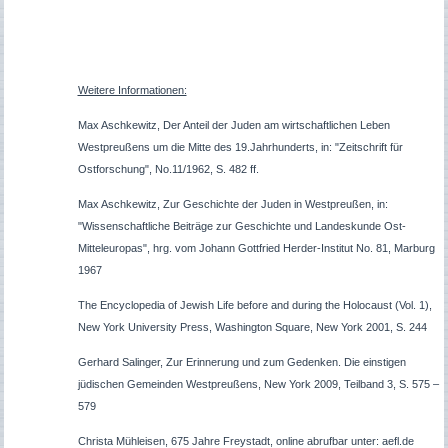
Weitere Informationen:
Max Aschkewitz, Der Anteil der Juden am wirtschaftlichen Leben
Westpreußens um die Mitte des 19.Jahrhunderts, in: "Zeitschrift für
Ostforschung", No.11/1962, S. 482 ff.
Max Aschkewitz, Zur Geschichte der Juden in Westpreußen, in:
"Wissenschaftliche Beiträge zur Geschichte und Landeskunde Ost-
Mitteleuropas", hrg. vom Johann Gottfried Herder-Institut No. 81, Marburg
1967
The Encyclopedia of Jewish Life before and during the Holocaust (Vol. 1),
New York University Press, Washington Square, New York 2001, S. 244
Gerhard Salinger, Zur Erinnerung und zum Gedenken. Die einstigen
jüdischen Gemeinden Westpreußens, New York 2009, Teilband 3, S. 575 –
579
Christa Mühleisen, 675 Jahre Freystadt, online abrufbar unter: aefl.de