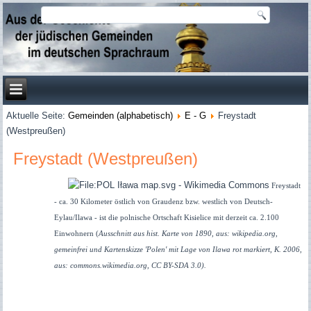
Aktuelle Seite:
Gemeinden (alphabetisch)
E - G
Freystadt
(Westpreußen)
Freystadt (Westpreußen)
Freystadt
- ca. 30 Kilometer östlich von Graudenz bzw. westlich von Deutsch-
Eylau/Ilawa - ist die polnische Ortschaft Kisielice mit derzeit ca. 2.100
Einwohnern (
Ausschnitt aus hist. Karte von 1890, aus: wikipedia.org,
gemeinfrei und Kartenskizze 'Polen' mit Lage von Ilawa rot markiert, K. 2006,
aus: commons.wikimedia.org, CC BY-SDA 3.0).