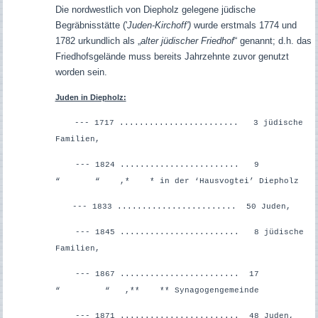
Die nordwestlich von Diepholz gelegene jüdische
Begräbnisstätte ('
Juden-Kirchoff')
wurde erstmals 1774 und
1782 urkundlich als „
alter jüdischer Friedhof
“ genannt; d.h. das
Friedhofsgelände muss bereits Jahrzehnte zuvor genutzt
worden sein.
Juden in Diepholz:
--- 1717 ........................ 3 jüdische
Familien,
--- 1824 ........................ 9
“ “ ,*
* in der ‘Hausvogtei’ Diepholz
--- 1833 ........................ 50 Juden,
--- 1845 ........................ 8 jüdische
Familien,
--- 1867 ........................ 17
“ “ ,**
** Synagogengemeinde
--- 1871 ........................ 48 Juden,