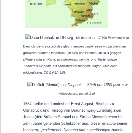
Mit derzeit ca. 17.700 Einwohnern ist
Diepholz die Kreisstadt des gleichnamigen Landkreises – zwischen den
größeren Städten Osnabrück (im SW) und Bremen (im NO) gelegen
(Niedersachsen-Karte, aus niedersachsen.de un
d
Kartenskizze
'Landkreis Diepholz' mit Kreisstadt rot markiert, Hagar 2009, aus:
wikipedia.org, CC BY-SA 3.0).
Diepholz – Stich um 1650
(Abb. aus:
wikipedia.org, gemeinfrei)
1684 stellte der Landesherr Ernst August, Bischof zu
Osnabrück und Herzog von Braunschweig-Lüneburg zwei
Juden (den Brüdern Samuel und Simon Moyses) einen für
zehn Jahre geltenden Schutzbrief aus; dieser erlaubte seinen
Inhabern, „
geziemende Nahrung und zuverlässigen Handel