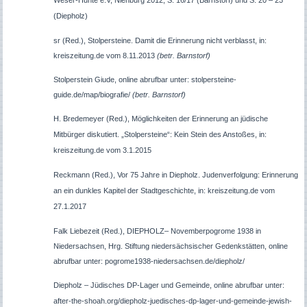
Weser-Hunte e.V, Nienburg 2012, S. 16/17 (Barnstorf) und S. 20 – 23
(Diepholz)
sr (Red.), Stolpersteine. Damit die Erinnerung nicht verblasst, in:
kreiszeitung.de vom 8.11.2013
(betr. Barnstorf)
Stolperstein Giude, online abrufbar unter: stolpersteine-
guide.de/map/biografie/
(betr. Barnstorf)
H. Bredemeyer (Red.), Möglichkeiten der Erinnerung an jüdische
Mitbürger diskutiert. „Stolpersteine“: Kein Stein des Anstoßes, in:
kreiszeitung.de vom 3.1.2015
Reckmann (Red.), Vor 75 Jahre in Diepholz. Judenverfolgung: Erinnerung
an ein dunkles Kapitel der Stadtgeschichte, in: kreiszeitung.de vom
27.1.2017
Falk Liebezeit (
Red.),
DIEPHOLZ
– Novemberpogrome 1938 in
Niedersachsen, Hrg. Stiftung niedersächsische
r
Gedenkstätten, online
abrufbar unter: pogrome1938-niedersachsen.de/
diepholz/
Diepholz – Jüdisches DP-Lager und Gemeinde, online abrufbar unter:
after-the-shoah.org/diepholz-juedisches-dp-lager-und-gemeinde-jewish-