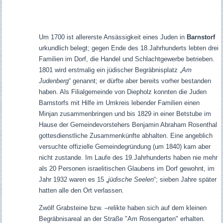
Um 1700 ist allererste Ansässigkeit eines Juden in
Barnstorf
urkundlich belegt; gegen Ende des 18.Jahrhunderts lebten drei
Familien im Dorf, die Handel und Schlachtgewerbe betrieben.
1801 wird erstmalig ein jüdischer Begräbnisplatz „
Am
Judenberg
“ genannt; er dürfte aber bereits vorher bestanden
haben. Als Filialgemeinde von Diepholz konnten die Juden
Barnstorfs mit Hilfe im Umkreis lebender Familien einen
Minjan zusammenbringen und bis 1829 in einer Betstube im
Hause der Gemeindevorstehers Benjamin Abraham Rosenthal
gottesdienstliche Zusammenkünfte abhalten. Eine angeblich
versuchte offizielle Gemeindegründung (um 1840) kam aber
nicht zustande. Im Laufe des 19.Jahrhunderts haben nie mehr
als 20 Personen israelitischen Glaubens im Dorf gewohnt, im
Jahr 1932 waren es 15 „
jüdische Seelen
“; sieben Jahre später
hatten alle den Ort verlassen.
Zwölf Grabsteine bzw. –relikte haben sich auf dem kleinen
Begräbnisareal an der Straße "Am Rosengarten" erhalten.