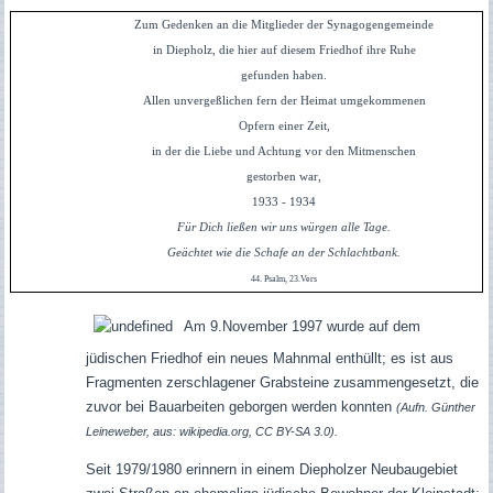
Zum Gedenken an die Mitglieder der Synagogengemeinde
in Diepholz, die hier auf diesem Friedhof ihre Ruhe
gefunden haben.
Allen unvergeßlichen fern der Heimat umgekommenen
Opfern einer Zeit,
in der die Liebe und Achtung vor den Mitmenschen
gestorben war,
1933 - 1934
Für Dich ließen wir uns würgen alle Tage.
Geächtet wie die Schafe an der Schlachtbank.
44. Psalm, 23.Vers
Am 9.November 1997 wurde auf dem
jüdischen Friedhof ein neues Mahnmal enthüllt; es ist aus
Fragmenten zerschlagener Grabsteine zusammengesetzt, die
zuvor bei Bauarbeiten geborgen werden konnten
(Aufn. Günther
Leineweber, aus: wikipedia.org, CC BY-SA 3.0).
Seit 1979/1980 erinnern in einem Diepholzer Neubaugebiet