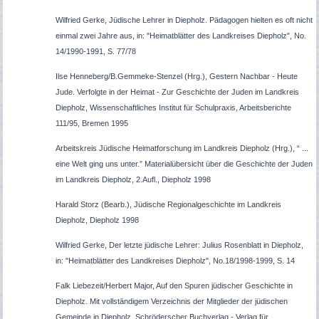
Wilfried Gerke, Jüdische Lehrer in Diepholz. Pädagogen hielten es oft nicht
einmal zwei Jahre aus, in: "Heimatblätter des Landkreises Diepholz", No.
14/1990-1991, S. 77/78
Ilse Henneberg/B.Gemmeke-Stenzel (Hrg.), Gestern Nachbar - Heute
Jude. Verfolgte in der Heimat - Zur Geschichte der Juden im Landkreis
Diepholz, Wissenschaftliches Institut für Schulpraxis, Arbeitsberichte
111/95, Bremen 1995
Arbeitskreis Jüdische Heimatforschung im Landkreis Diepholz (Hrg.), “ ...
eine Welt ging uns unter.” Materialübersicht über die Geschichte der Juden
im Landkreis Diepholz, 2.Aufl., Diepholz 1998
Harald Storz (Bearb.), Jüdische Regionalgeschichte im Landkreis
Diepholz, Diepholz 1998
Wilfried Gerke, Der letzte jüdische Lehrer: Julius Rosenblatt in Diepholz,
in: "Heimatblätter des Landkreises Diepholz", No.18/1998-1999, S. 14
Falk Liebezeit/Herbert Major, Auf den Spuren jüdischer Geschichte in
Diepholz. Mit vollständigem Verzeichnis der Mitglieder der jüdischen
Gemeinde in Diepholz, Schröderscher Buchverlag - Verlag für