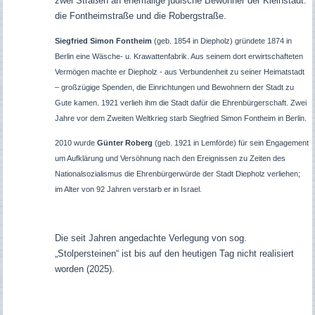
zwei Straßen an ehemalige jüdische Bewohner der Kleinstadt:
die Fontheimstraße und die Robergstraße.
Siegfried Simon Fontheim
(geb. 1854 in Diepholz) gründete 1874 in
Berlin eine Wäsche- u. Krawattenfabrik. Aus seinem dort erwirtschafteten
Vermögen machte er Diepholz - aus Verbundenheit zu seiner Heimatstadt
– großzügige Spenden, die Einrichtungen und Bewohnern der Stadt zu
Gute kamen. 1921 verlieh ihm die Stadt dafür die Ehrenbürgerschaft. Zwei
Jahre vor dem Zweiten Weltkrieg starb Siegfried Simon Fontheim in Berlin.
2010 wurde
Günter Roberg
(geb. 1921 in Lemförde) für sein Engagement
um Aufklärung und Versöhnung nach den Ereignissen zu Zeiten des
Nationalsozialismus die Ehrenbürgerwürde der Stadt Diepholz verliehen;
im Alter von 92 Jahren verstarb er in Israel.
Die seit Jahren angedachte Verlegung von sog.
„Stolpersteinen“ ist bis auf den heutigen Tag nicht realisiert
worden (2025).