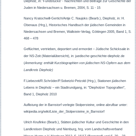
Diepholz, in: ‘Fundstücke’ - Nachrichten und Beiträge zur Geschichte der
Juden in Niedersachsen u. Bremen, 2004, S. 11 - 15
Nancy Kratochwill-Gertich/Antje C. Naujoks (Bearb.), Diepholz, in: H.
Obenaus (Hrg.), Historisches Handbuch der jüdischen Gemeinden in
Niedersachsen und Bremen, Wallstein-Verlag, Göttingen 2005, Band 1, S.
468 – 478
Geflüchtet, vertrieben, deportiert und ermordet – Jüdische Schicksale in
der NS-Zeit (Materialübersicht), in: juedische-geschichte-diepholz.de
(
Anmerkung: enthält Kurzbiographien von jüdischen NS-Opfern aus dem
Landkreis Diepholz)
F.Liebezeit/R.Schröder/P.Sobetzki-Petzold (Hrg.), Stationen jüdischen
Lebens in Diepholz – ein Stadtrundgang, in: "Diepholzer Topografien",
Band 1, Diepholz 2010
Auflistung der in Barnstorf verlegte Stolpersteine, online abrufbar unter:
wikipedia.org/wiki/Liste_der_Stolpersteine_in_Barnstorf
Ulrich Knufinke (Bearb.), Stätten jüdischer Kultur und Geschichte in den
Landkreisen Diepholz und Nienburg, hrg. vom
Landschaftsverband