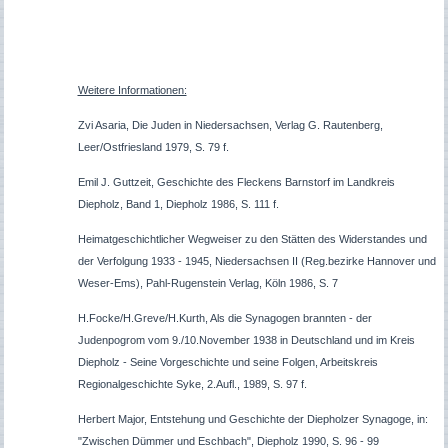
Weitere Informationen:
Zvi Asaria, Die Juden in Niedersachsen, Verlag G. Rautenberg,
Leer/Ostfriesland 1979, S. 79 f.
Emil J. Guttzeit, Geschichte des Fleckens Barnstorf im Landkreis
Diepholz, Band 1, Diepholz 1986, S. 111 f.
Heimatgeschichtlicher Wegweiser zu den Stätten des Widerstandes und
der Verfolgung 1933 - 1945, Niedersachsen II (Reg.bezirke Hannover und
Weser-Ems), Pahl-Rugenstein Verlag, Köln 1986, S. 7
H.Focke/H.Greve/H.Kurth, Als die Synagogen brannten - der
Judenpogrom vom 9./10.November 1938 in Deutschland und im Kreis
Diepholz - Seine Vorgeschichte und seine Folgen, Arbeitskreis
Regionalgeschichte Syke, 2.Aufl., 1989, S. 97 f.
Herbert Major, Entstehung und Geschichte der Diepholzer Synagoge, in:
"Zwischen Dümmer und Eschbach", Diepholz 1990, S. 96 - 99