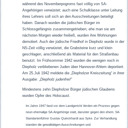
während des Novemberpogroms fast völlig von SA-
Angehörigen verwüstet; auch eine Schulklasse unter Leitung
ihres Lehrers soll sich an den Ausschreitungen beteiligt
haben. Danach wurden die jüdischen Bürger im
Schlossgefängnis zusammengetrieben; ehe man sie am
nächsten Morgen wieder freiließ, wurden ihre Wohnungen
demoliert. Auch der jüdische Friedhof in Diepholz wurde in der
NS-Zeit völlig verwüstet, die Grabsteine kurz und klein
geschlagen, anschließend als Material für den Straßenbau
benutzt. Im Frühsommer 1942 wurden die wenigen noch in
Diepholz verbliebenen Juden über Hannover-Ahlem deportiert.
Am 25.Juli 1942 meldete die „Diepholzer Kreiszeitung“ in ihrer
Ausgabe: „
Diepholz judenfrei!
”
Mindestens zehn Diepholzer Bürger jüdischen Glaubens
wurden Opfer des Holocaust.
Im Jahre 1947 fand vor dem Landgericht Verden ein Prozess gegen
neun ehemalige SA-Angehörige statt, darunter gegen den ehem. SA-
Standartenführer Gustav Quinckhardt aus Syke. Zur Verhandlung
standen die gewalttätigen Ausschreitungen und