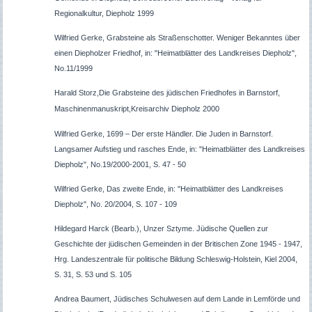
Regionalkultur, Diepholz 1999
Wilfried Gerke, Grabsteine als Straßenschotter. Weniger Bekanntes über
einen Diepholzer Friedhof, in: "Heimatblätter des Landkreises Diepholz",
No.11/1999
Harald Storz,
Die Grabsteine des jüdischen Friedhofes in Barnstorf
,
Maschinenm
anuskript
,
Kreisarchiv Diepholz
2000
Wilfried Gerke, 1699 – Der erste Händler. Die Juden in Barnstorf.
Langsamer Aufstieg und rasches Ende, in: "Heimatblätter des Landkreises
Diepholz", No.19/2000-2001, S. 47 - 50
Wilfried Gerke, Das zweite Ende, in: "Heimatblätter des Landkreises
Diepholz", No. 20/2004, S. 107 - 109
Hildegard Harck (Bearb.), Unzer Sztyme. Jüdische Quellen zur
Geschichte der jüdischen Gemeinden in der Britischen Zone 1945 - 1947,
Hrg. Landeszentrale für politische Bildung Schleswig-Holstein, Kiel 2004,
S. 31, S. 53 und S. 105
Andrea Baumert, Jüdisches Schulwesen auf dem Lande in Lemförde und