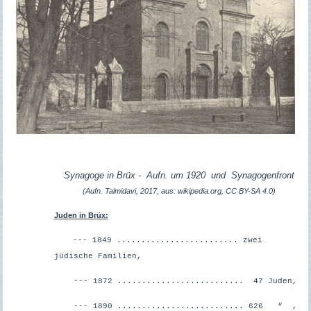
Synagoge in Brüx
-
Aufn. um 1920 und Synagogenfront
(Aufn. Talmidavi, 2017, aus: wikipedia.org, CC BY-SA 4.0)
Juden in Brüx:
--- 1849 ......................... zwei
jüdische Familien,
--- 1872 .......................... 47 Juden,
--- 1890 .......................... 626 “ ,