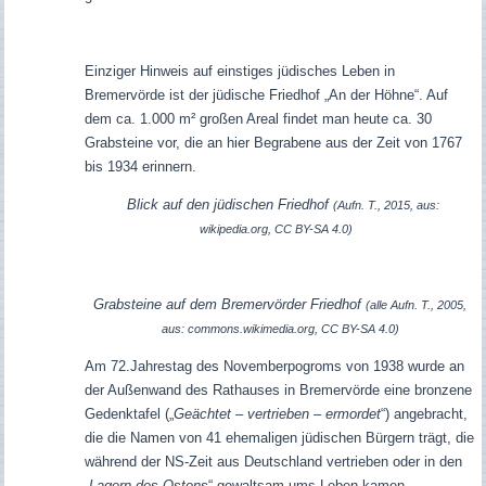
Einziger Hinweis auf einstiges jüdisches Leben in
Bremervörde ist der jüdische Friedhof „An der Höhne“. Auf
dem ca. 1.000 m² großen Areal findet man heute ca. 30
Grabsteine vor, die an hier Begrabene aus der Zeit von 1767
bis 1934 erinnern.
Blick auf den jüdischen Friedhof
(Aufn. T., 2015, aus:
wikipedia.org, CC BY-SA 4.0)
Grabsteine auf dem Bremervörder Friedhof
(alle Aufn. T., 2005,
aus: commons.wikimedia.org, CC BY-SA 4.0)
Am 72.Jahrestag des Novemberpogroms von 1938 wurde an
der Außenwand des Rathauses in Bremervörde eine bronzene
Gedenktafel („
Geächtet – vertrieben – ermordet
“) angebracht,
die die Namen von 41 ehemaligen jüdischen Bürgern trägt, die
während der NS-Zeit aus Deutschland vertrieben oder in den
„
Lagern des Ostens
“ gewaltsam ums Leben kamen.