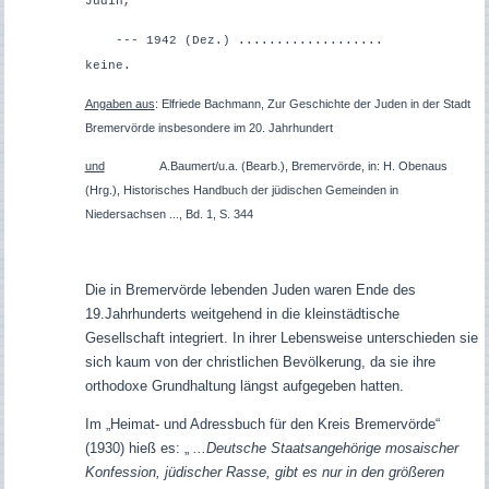
Jüdin,
--- 1942 (Dez.) ...................
keine.
Angaben aus
: Elfriede Bachmann, Zur Geschichte der Juden in der Stadt
Bremervörde insbesondere im 20. Jahrhundert
und
A.Baumert/u.a. (Bearb.), Bremervörde, in: H. Obenaus
(Hrg.), Historisches Handbuch der jüdischen Gemeinden in
Niedersachsen ..., Bd. 1, S. 344
Die in Bremervörde lebenden Juden waren Ende des
19.Jahrhunderts weitgehend in die kleinstädtische
Gesellschaft integriert. In ihrer Lebensweise unterschieden sie
sich kaum von der christlichen Bevölkerung, da sie ihre
orthodoxe Grundhaltung längst aufgegeben hatten.
Im „Heimat- und Adressbuch für den Kreis Bremervörde“
(1930) hieß es:
„
...Deutsche Staatsangehörige mosaischer
Konfession, jüdischer Rasse, gibt es nur in den größeren