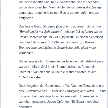
Um seine Inhaftierung im KZ Sachsenhausen zu beenden,
wurde dem jüdischen Viehhändler Julius Leeser die Zusage
abgetrotzt, umgehend seinen Besitz zu verkaufen und zu
emigrieren
.
Das letzte Geschäft eines jüdischen Besitzers, nämlich der
"
Einzelhandel mit Schuhwaren
" (Inhaber Julius Adler) wurde
um die Jahreswende 1938/39 „liquidiert“. In einem Schreiben
des Landrats vom 23.1.1939 hieß es dann: „
Im Kreise
Bremervörde sind jüdische Gewerbebetriebe nicht mehr
vorhanden
“.
Die einzige noch in Bremervörder lebende Jüdin Adele Leeser
wurde im März 1942 in ein Bremer jüdisches Altersheim
überstellt; von hier aus wurde sie Monate später "
in den
Osten
" deportiert.
Nach Angaben der Gedenkstätte Yad Vashem/Jerusalem und
des „
Gedenkbuches – Opfer der Verfolgung der Juden ...“
sind
insgesamt elf gebürtige bzw. längere Zeit in Bremervörde
wohnhaft gewesene Juden Opfer der NS-Gewaltherrschaft
geworden.