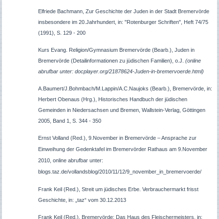
Elfriede Bachmann, Zur Geschichte der Juden in der Stadt Bremervörde
insbesondere im 20.Jahrhundert, in: "Rotenburger Schriften", Heft 74/75
(1991), S. 129 - 200
Kurs Evang. Religion/Gymnasium Bremervörde (Bearb.), Juden in
Bremervörde (Detailinformationen zu jüdischen Familien), o.J.
(online
abrufbar unter: docplayer.org/21878624-Juden-in-bremervoerde.html)
A.Baumert/J.Bohmbach/M.Lappin/A.C.Naujoks (Bearb.), Bremervörde, in:
Herbert Obenaus (Hrg.), Historisches Handbuch der jüdischen
Gemeinden in Niedersachsen und Bremen, Wallstein-Verlag, Göttingen
2005, Band 1, S. 344 - 350
Ernst Volland (Red.), 9.November in Bremervörde – Ansprache zur
Einweihung der Gedenktafel im Bremervörder Rathaus am 9.November
2010, online abrufbar unter:
blogs.taz.de/vollandsblog/2010/11/12/9_november_in_bremervoerde/
Frank Keil (Red.), Streit um jüdisches Erbe. Verbrauchermarkt frisst
Geschichte, in: „taz“ vom 30.12.2013
Frank Keil (Red.), Bremervörde: Das Haus des Fleischermeisters, in: