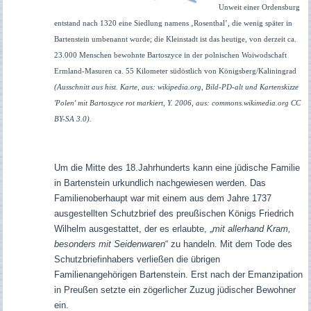
Unweit einer Ordensburg
entstand nach 1320 eine Siedlung namens ‚Rosenthal’, die wenig später in
Bartenstein umbenannt wurde; die Kleinstadt ist das heutige, von derzeit ca.
23.000 Menschen bewohnte Bartoszyce in der polnischen Woiwodschaft
Ermland-Masuren ca. 55 Kilometer südöstlich von Königsberg/Kaliningrad
(Ausschnitt aus hist. Karte, aus: wikipedia.org, Bild-PD-alt und Kartenskizze
'Polen' mit
Bartoszyce
rot markiert, Y. 2006, aus: commons.wikimedia.org CC
BY-SA 3.0).
Um die Mitte des 18.Jahrhunderts kann eine jüdische Familie
in Bartenstein urkundlich nachgewiesen werden. Das
Familienoberhaupt war mit einem aus dem Jahre 1737
ausgestellten Schutzbrief des preußischen Königs Friedrich
Wilhelm ausgestattet, der es erlaubte, „
mit allerhand Kram,
besonders mit Seidenwaren
“ zu handeln. Mit dem Tode des
Schutzbriefinhabers verließen die übrigen
Familienangehörigen Bartenstein. Erst nach der Emanzipation
in Preußen setzte ein zögerlicher Zuzug jüdischer Bewohner
ein.