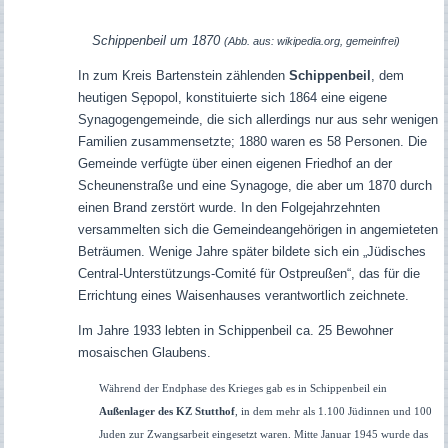
Schippenbeil um 1870
(Abb. aus: wikipedia.org, gemeinfrei)
In zum Kreis Bartenstein zählenden
Schippenbeil
, dem
heutigen Sępopol, konstituierte sic
h 1864 eine eigene
Synagogengemeinde, die sich allerdings nur aus sehr wenigen
Familien zusammensetzte; 1880 waren es 58 Personen. Die
Gemeinde verfügte über einen eigenen Friedhof an der
Scheunenstraße und eine Synagoge, die aber um 1870 durch
einen Brand zerstört wurde. In den Folgejahrzehnten
versammelten sich die Gemeindeangehörigen in angemieteten
Beträumen. Wenige Jahre später bildete sich ein „Jüdisches
Central-Unterstützungs-Comité für Ostpreußen“, das für die
Errichtung eines Waisenhauses verantwortlich zeichnete.
Im Jahre 1933 lebten in Schippenbeil ca. 25 Bewohner
mosaischen Glaubens.
Während der Endphase des Krieges gab es in Schippenbeil ein
Außenlager des KZ Stutthof
, in dem mehr als 1.100 Jüdinnen und 100
Juden zur Zwangsarbeit eingesetzt waren. Mitte Januar 1945 wurde das