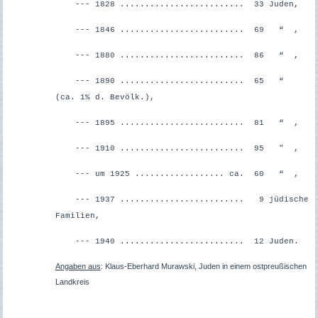
--- 1828 ......................... 33 Juden,
--- 1846 ......................... 69 “ ,
--- 1880 ......................... 86 “ ,
--- 1890 ......................... 65 “
(ca. 1% d. Bevölk.),
--- 1895 ......................... 81 “ ,
--- 1910 ......................... 95 " ,
--- um 1925 .................. ca. 60 “ ,
--- 1937 ......................... 9 jüdische
Familien,
--- 1940 ......................... 12 Juden.
Angaben aus
: Klaus-Eberhard Murawski, Juden in einem ostpreußischen
Landkreis