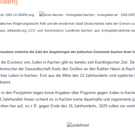
falen)
stfälischen Regierungsbezirk Köln und die westlichste Stadt Deutschlands nahe der Grenze z
 aus: wikipedia.org, CCO und
Kartenskizze
'
Landkrei
s
Aachen', aus: kreisgebiet.de/kreis-a
rhunderts erreichte die Zahl der Angehörigen der jüdischen Gemeinde Aachen ihren 
die Existenz von Juden in Aachen gibt es bereits seit Karolingischer Zeit. 
olmetscher der Gesandtschaft Karls des Großen an den Kalifen Harun al Rach
sches Leben in Aachen. Erst aus der Mitte des 13.Jahrhunderts sind spärlich
ekannt.
n in den Pestjahren liegen keine Angaben über Pogrome gegen Juden in Aach
18.Jahrhundert hinein scheint es in Aachen keine dauerhafte und organisiert
amilien hier auf, so z.B. gegen Ende des 16.Jahrhunderts; 1629 sollen sie ver