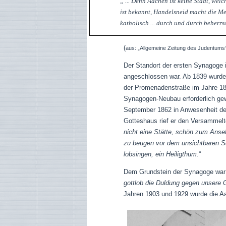
„ ... Denn Aachen ist keine Stadt, wel
ist bekannt, Handelsneid macht die Men
katholisch ... durch und durch beherrs
(
a
us: „Allgemeine Zeitung des Judentu
Der Standort der ersten Synagoge 
angeschlossen war. Ab 1839 wurde 
der Promenadenstraße im Jahre 186
Synagogen-Neubau erforderlich gew
September 1862 in Anwesenheit de
Gotteshaus rief er den Versammel
nicht eine Stätte, schön zum Anse
zu beugen vor dem unsichtbaren S
lobsingen, ein Heiligthum.
“
Dem Grundstein der Synagoge war ei
gottlob die Duldung gegen unsere 
Jahren 1903 und 1929 wurde die A