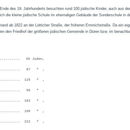
de des 19. Jahrhunderts besuchten rund 100 jüdische Kinder, auch aus de
sich die kleine jüdische Schule im ehemaligen Gebäude der Sonderschule in 
stand ab 1822 an der Lütticher Straße, der früheren Emmichstraße. Da ein eig
en den Friedhof der größeren jüdischen Gemeinde in Düren bzw. im benachba
........... 55 Juden,
............... 87 “ ,
........... 125 “ ,
............ 96 “ ,
........... 182 “ ,
........... 190 “ ,
........... 222 “ ,