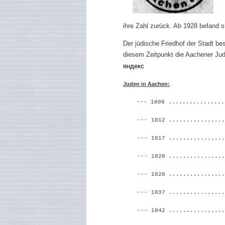
En
ihre Zahl zurück. Ab 1928 befand 
Der jüdische Friedhof der Stadt be
diesem Zeitpunkt die Aachener Jud
яндекс
Juden in Aachen:
--- 1808 ...............
--- 1812 ...........
--- 1817 ...............
--- 1820 ..............
--- 1828 ...............
--- 1837 ...............
--- 1842 ...............