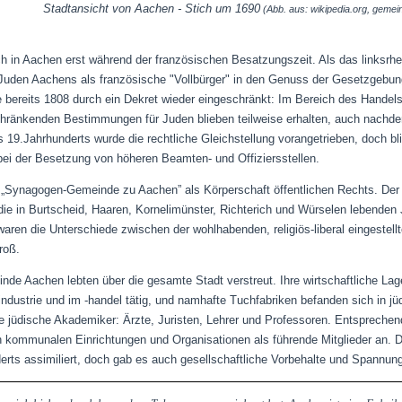
Stadtansicht von Aachen - Stich um 1690
(Abb. aus: wikipedia.org, gemein
h in Aachen erst während der französischen Besatzungszeit. Als das linksrhe
 Juden Aachens als französische "Vollbürger" in den Genuss der Gesetzgebun
 bereits 1808 durch ein Dekret wieder eingeschränkt: Im Bereich des Handels
hränkenden Bestimmungen für Juden blieben teilweise erhalten, auch nachd
 19.Jahrhunderts wurde die rechtliche Gleichstellung vorangetrieben, doch bli
bei der Besetzung von höheren Beamten- und Offiziersstellen.
ie „Synagogen-Gemeinde zu Aachen” als Körperschaft öffentlichen Rechts. De
ie in Burtscheid, Haaren, Kornelimünster, Richterich und Würselen lebenden 
waren die Unterschiede zwischen der wohlhabenden, religiös-liberal eingeste
roß.
nde Aachen lebten über die gesamte Stadt verstreut. Ihre wirtschaftliche Lag
lindustrie und im -handel tätig, und namhafte Tuchfabriken befanden sich in 
le jüdische Akademiker: Ärzte, Juristen, Lehrer und Professoren. Entsprechend
kommunalen Einrichtungen und Organisationen als führende Mitglieder an. D
erts assimiliert, doch gab es auch gesellschaftliche Vorbehalte und Spannun