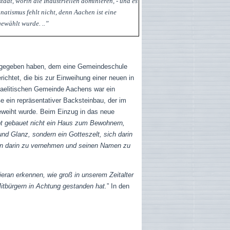
tadt, worin die Industriellen dominieren, - und es
natismus fehlt nicht, denn Aachen ist eine
gewählt wurde. ..”
25 gegeben haben, dem eine Gemeindeschule
htet, die bis zur Einweihung einer neuen in
raelitischen Gemeinde Aachens war ein
 ein repräsentativer Backsteinbau, der im
eweiht wurde.
Beim Einzug in das neue
bt gebauet nicht ein Haus zum Bewohnern,
d Glanz, sondern ein Gotteszelt, sich darin
rn darin zu vernehmen und seinen Namen zu
eran erkennen, wie groß in unserem Zeitalter
itbürgern in Achtung gestanden hat.
” In den