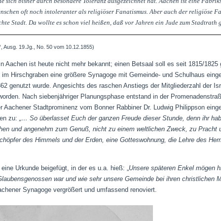
che sich bisher durch besondere Toleranz ausgezeichnet hat. Aachen ist eine Fabriks
schen oft noch intoleranter als religiöser Fanatismus. Aber auch der religiöse Fa
chte Stadt. Da wollte es schon viel heißen, daß vor Jahren ein Jude zum Stadtrath 
ms“, Ausg. 19.Jg., No. 50 vom 10.12.1855)
in Aachen ist heute nicht mehr bekannt; einen Betsaal soll es seit 1815/18
im Hirschgraben eine größere Synagoge mit Gemeinde- und Schulhaus eingeric
2 genutzt wurde. Angesichts des raschen Anstiegs der Mitgliederzahl der Is
orden. Nach siebenjähriger Planungsphase entstand in der Promenadenstraße
r Aachener Stadtprominenz vom Bonner Rabbiner Dr. Ludwig Philippson eing
ten zu:
„… So überlasset Euch der ganzen Freude dieser Stunde, denn ihr ha
hen und angenehm zum Genuß, nicht zu einem weltlichen Zweck, zu Pracht un
chöpfer des Himmels und der Erden, eine Gotteswohnung, die Lehre des Her
ne Urkunde beigefügt, in der es u.a. hieß: „
Unsere späteren Enkel mögen hi
Glaubensgenossen war und wie sehr unsere Gemeinde bei ihren christlichen M
achener Synagoge vergrößert und umfassend renoviert.