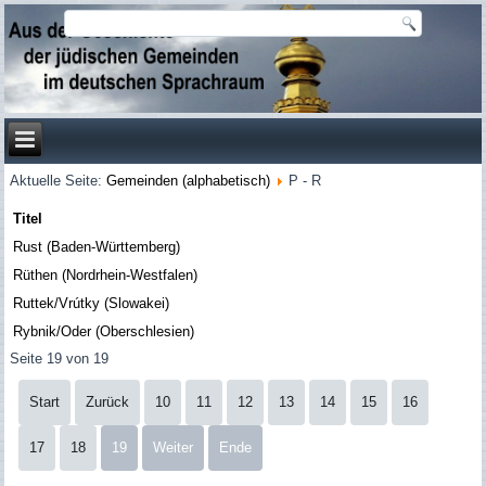
Aktuelle Seite:
Gemeinden (alphabetisch)
P - R
Titel
Rust (Baden-Württemberg)
Rüthen (Nordrhein-Westfalen)
Ruttek/Vrútky (Slowakei)
Rybnik/Oder (Oberschlesien)
Seite 19 von 19
Start
Zurück
10
11
12
13
14
15
16
17
18
19
Weiter
Ende